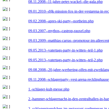
08.11.2008--11-jahre-peter-wackel--die-gala.php
09.01.2010--djlk-mission-fox-in-der-vestarena-in-re
09.02.2008--apres-ski-party--northeim.php
09.03.2007--mythos--castrop-rauxel.php
09.03.2009--matthias-carras--promotour-im-alleece
09.05.2013--vatertags-party-in-witten--teil-1.php
09.05.2013--vatertags-party-in-witten--teil-2.php
09.08.2008--20-jahre-werbering-olfen-mit-zweiklan
09.11.2008--schlagerparty--vest-arena-recklinghaus
1.-schlager-kult-messe.php
2.-hammer-schlagernacht-in-den-zentralhallen-in-h
2.-schlagerstuendchen-im-restaurant-sueltemeyer-in