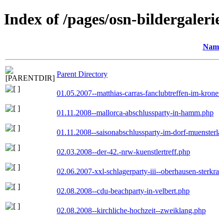
Index of /pages/osn-bildergaleri
Nam
Parent Directory
01.05.2007--matthias-carras-fanclubtreffen-im-kron
01.11.2008--mallorca-abschlussparty-in-hamm.php
01.11.2008--saisonabschlussparty-im-dorf-muenster
02.03.2008--der-42.-nrw-kuenstlertreff.php
02.06.2007-xxl-schlagerparty-iii--oberhausen-sterkr
02.08.2008--cdu-beachparty-in-velbert.php
02.08.2008--kirchliche-hochzeit--zweiklang.php