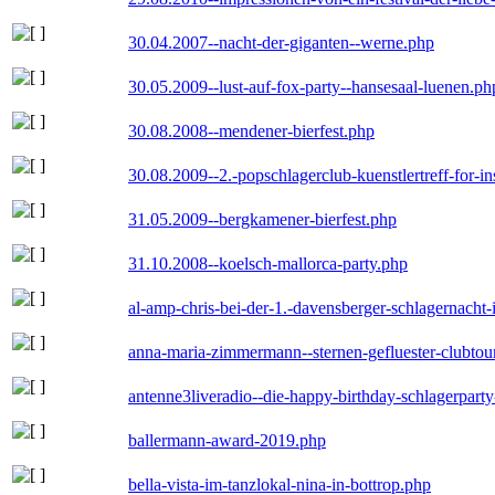
30.04.2007--nacht-der-giganten--werne.php
30.05.2009--lust-auf-fox-party--hansesaal-luenen.ph
30.08.2008--mendener-bierfest.php
30.08.2009--2.-popschlagerclub-kuenstlertreff-for-i
31.05.2009--bergkamener-bierfest.php
31.10.2008--koelsch-mallorca-party.php
al-amp-chris-bei-der-1.-davensberger-schlagernacht
anna-maria-zimmermann--sternen-gefluester-clubtou
antenne3liveradio--die-happy-birthday-schlagerpart
ballermann-award-2019.php
bella-vista-im-tanzlokal-nina-in-bottrop.php