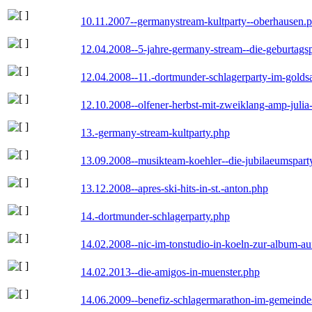
10.11.2007--germanystream-kultparty--oberhausen.
12.04.2008--5-jahre-germany-stream--die-geburtags
12.04.2008--11.-dortmunder-schlagerparty-im-goldsa
12.10.2008--olfener-herbst-mit-zweiklang-amp-julia
13.-germany-stream-kultparty.php
13.09.2008--musikteam-koehler--die-jubilaeumspart
13.12.2008--apres-ski-hits-in-st.-anton.php
14.-dortmunder-schlagerparty.php
14.02.2008--nic-im-tonstudio-in-koeln-zur-album-a
14.02.2013--die-amigos-in-muenster.php
14.06.2009--benefiz-schlagermarathon-im-gemeindes