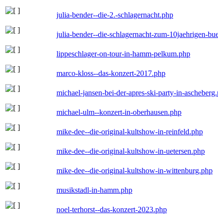
julia-bender--die-2.-schlagernacht.php
julia-bender--die-schlagernacht-zum-10jaehrigen-b
lippeschlager-on-tour-in-hamm-pelkum.php
marco-kloss--das-konzert-2017.php
michael-jansen-bei-der-apres-ski-party-in-ascheberg
michael-ulm--konzert-in-oberhausen.php
mike-dee--die-original-kultshow-in-reinfeld.php
mike-dee--die-original-kultshow-in-uetersen.php
mike-dee--die-original-kultshow-in-wittenburg.php
musikstadl-in-hamm.php
noel-terhorst--das-konzert-2023.php