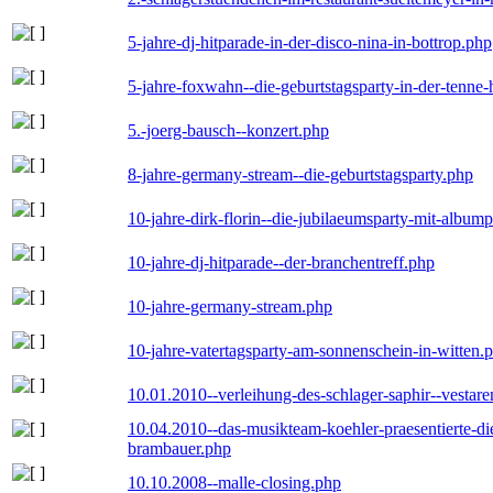
5-jahre-dj-hitparade-in-der-disco-nina-in-bottrop.php
5-jahre-foxwahn--die-geburtstagsparty-in-der-tenn
5.-joerg-bausch--konzert.php
8-jahre-germany-stream--die-geburtstagsparty.php
10-jahre-dirk-florin--die-jubilaeumsparty-mit-album
10-jahre-dj-hitparade--der-branchentreff.php
10-jahre-germany-stream.php
10-jahre-vatertagsparty-am-sonnenschein-in-witten.
10.01.2010--verleihung-des-schlager-saphir--vestar
10.04.2010--das-musikteam-koehler-praesentierte-di
brambauer.php
10.10.2008--malle-closing.php