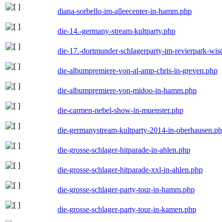
diana-sorbello-im-alleecenter-in-hamm.php
die-14.-germany-stream-kultparty.php
die-17.-dortmunder-schlagerparty-im-revierpark-wis
die-albumpremiere-von-al-amp-chris-in-greven.php
die-albumpremiere-von-midoo-in-hamm.php
die-carmen-nebel-show-in-muenster.php
die-germanystream-kultparty-2014-in-oberhausen.p
die-grosse-schlager-hitparade-in-ahlen.php
die-grosse-schlager-hitparade-xxl-in-ahlen.php
die-grosse-schlager-party-tour-in-hamm.php
die-grosse-schlager-party-tour-in-kamen.php