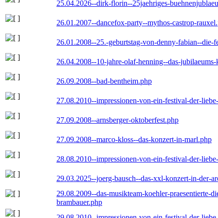
25.04.2026--dirk-florin--25jaehriges-buehnenjublaeu
26.01.2007--dancefox-party--mythos-castrop-rauxel
26.01.2008--25.-geburtstag-von-denny-fabian--die-fei
26.04.2008--10-jahre-olaf-henning--das-jubilaeums-
26.09.2008--bad-bentheim.php
27.08.2010--impressionen-von-ein-festival-der-lieb
27.09.2008--arnsberger-oktoberfest.php
27.09.2008--marco-kloss--das-konzert-in-marl.php
28.08.2010--impressionen-von-ein-festival-der-lieb
29.03.2025--joerg-bausch--das-xxl-konzert-in-der-a
29.08.2009--das-musikteam-koehler-praesentierte-di
brambauer.php
29.08.2010--impressionen-von-ein-festival-der-lieb