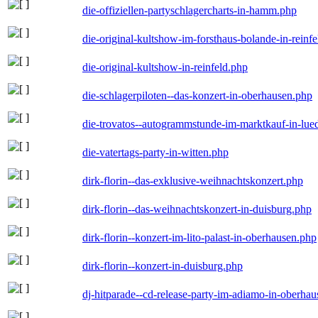
die-offiziellen-partyschlagercharts-in-hamm.php
die-original-kultshow-im-forsthaus-bolande-in-reinf
die-original-kultshow-in-reinfeld.php
die-schlagerpiloten--das-konzert-in-oberhausen.php
die-trovatos--autogrammstunde-im-marktkauf-in-lu
die-vatertags-party-in-witten.php
dirk-florin--das-exklusive-weihnachtskonzert.php
dirk-florin--das-weihnachtskonzert-in-duisburg.php
dirk-florin--konzert-im-lito-palast-in-oberhausen.php
dirk-florin--konzert-in-duisburg.php
dj-hitparade--cd-release-party-im-adiamo-in-oberha