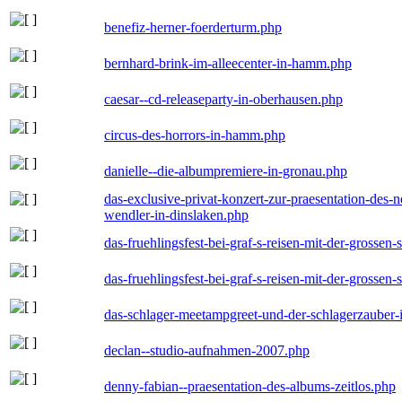
benefiz-herner-foerderturm.php
bernhard-brink-im-alleecenter-in-hamm.php
caesar--cd-releaseparty-in-oberhausen.php
circus-des-horrors-in-hamm.php
danielle--die-albumpremiere-in-gronau.php
das-exclusive-privat-konzert-zur-praesentation-des
wendler-in-dinslaken.php
das-fruehlingsfest-bei-graf-s-reisen-mit-der-grossen-
das-fruehlingsfest-bei-graf-s-reisen-mit-der-grossen-
das-schlager-meetampgreet-und-der-schlagerzauber-
declan--studio-aufnahmen-2007.php
denny-fabian--praesentation-des-albums-zeitlos.php