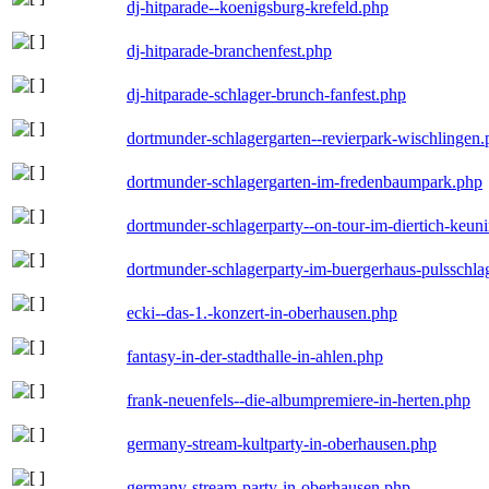
dj-hitparade--koenigsburg-krefeld.php
dj-hitparade-branchenfest.php
dj-hitparade-schlager-brunch-fanfest.php
dortmunder-schlagergarten--revierpark-wischlingen
dortmunder-schlagergarten-im-fredenbaumpark.php
dortmunder-schlagerparty--on-tour-im-diertich-keu
dortmunder-schlagerparty-im-buergerhaus-pulsschla
ecki--das-1.-konzert-in-oberhausen.php
fantasy-in-der-stadthalle-in-ahlen.php
frank-neuenfels--die-albumpremiere-in-herten.php
germany-stream-kultparty-in-oberhausen.php
germany-stream-party-in-oberhausen.php