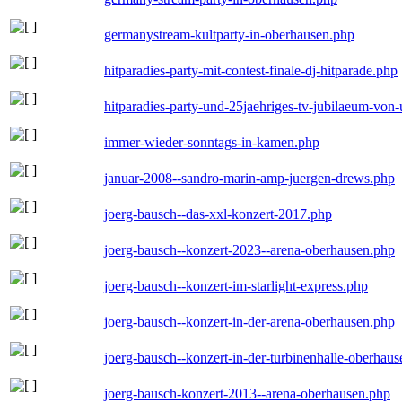
germanystream-kultparty-in-oberhausen.php
hitparadies-party-mit-contest-finale-dj-hitparade.php
hitparadies-party-und-25jaehriges-tv-jubilaeum-vo
immer-wieder-sonntags-in-kamen.php
januar-2008--sandro-marin-amp-juergen-drews.php
joerg-bausch--das-xxl-konzert-2017.php
joerg-bausch--konzert-2023--arena-oberhausen.php
joerg-bausch--konzert-im-starlight-express.php
joerg-bausch--konzert-in-der-arena-oberhausen.php
joerg-bausch--konzert-in-der-turbinenhalle-oberhau
joerg-bausch-konzert-2013--arena-oberhausen.php