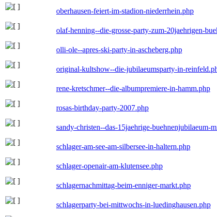
oberhausen-feiert-im-stadion-niederrhein.php
olaf-henning--die-grosse-party-zum-20jaehrigen-bu
olli-ole--apres-ski-party-in-ascheberg.php
original-kultshow--die-jubilaeumsparty-in-reinfeld.p
rene-kretschmer--die-albumpremiere-in-hamm.php
rosas-birthday-party-2007.php
sandy-christen--das-15jaehrige-buehnenjubilaeum-m
schlager-am-see-am-silbersee-in-haltern.php
schlager-openair-am-klutensee.php
schlagernachmittag-beim-enniger-markt.php
schlagerparty-bei-mittwochs-in-luedinghausen.php