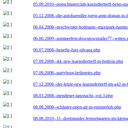
05.09.2010--popschlagerclub-kuenstlertreff-beim-sta
05.12.2008--die-autohaendler-joerg-amp-dragan-in-
06.04.2008--geschwister-hofmann--maxipark-hamm
06.06.2009--sommerfest-downtownradio77--witten.
06.07.2008--benefiz-fuer-silvana.php
07.09.2008--44.-nrw-kuenstlertreff-in-bottrop.php
07.09.2008--partyboot-beilngries.php
07.12.2008--der-letzte-nrw-kuenstlertreff-im-a42-in-
08.03.2008--mendener-tanznacht--vol.3.php
08.08.2008--schlager-open-air-in-ennigerloh.php
08.08.2010--11.-dortmunder-fernsehgarten-im-klein