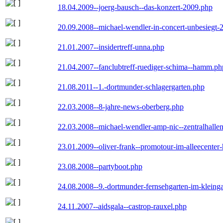
18.04.2009--joerg-bausch--das-konzert-2009.php
20.09.2008--michael-wendler-in-concert-unbesiegt-
21.01.2007--insidertreff-unna.php
21.04.2007--fanclubtreff-ruediger-schima--hamm.ph
21.08.2011--1.-dortmunder-schlagergarten.php
22.03.2008--8-jahre-news-oberberg.php
22.03.2008--michael-wendler-amp-nic--zentralhall
23.01.2009--oliver-frank--promotour-im-alleecente
23.08.2008--partyboot.php
24.08.2008--9.-dortmunder-fernsehgarten-im-kleinga
24.11.2007--aidsgala--castrop-rauxel.php