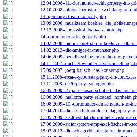
12.04.2008--11.-dortmunder-schlagerparty-im-gol
12.10.2008--olfener-herbst-mit-zweiklang-amp-jul
13.-germany-stream-kultparty.php
13.09.2008--musikteam-koehler--die-jubilaeumsp
13.12.2008--apres-ski-hits-in-st.-anton.php
14.-dortmunder-schlagerparty.php
14.02.2008--nic-im-tonstudio-in-koeln-zur-albu
14.02.2013--die-amigos-in-muenster.php
14.06.2009--benefiz-schlagermarathon-im-gemein
14.11.2007--michael-wendler--dvd-vorstellung--k
15.09.2007--joerg-bausch--das-konzert.php
15.11.2008--rosa-s-geburtstagsparty-im-abraxxass
15.11.2008--ue30-party--sulingen.php
16.05.2009--25-jahre-susan-schubert--das-buehn
16.08.2008--mallorca-party-reloaded--northeim.p
16.08.2009--10.-dortmunder-fernsehgarten-im-kle
17.04.2010--die-13.-dortmunder-schlagerparty-in-
17.05.2009--stadtfest-datteln-mit-bella-vista-marc
17.08.2008--stefan-peters-amp-axel-fischer-im-se
18.02.2013--die-schlagerhits-des-jahres-in-muenst