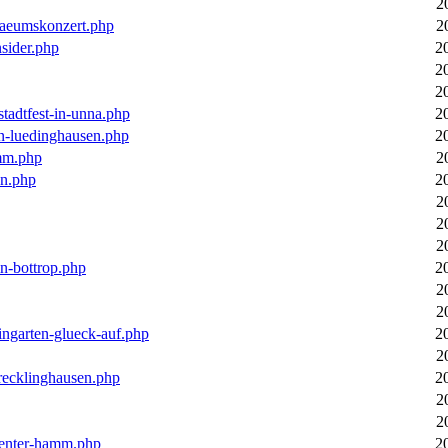
2
laeumskonzert.php
2
nsider.php
2
2
2
stadtfest-in-unna.php
2
in-luedinghausen.php
2
mm.php
2
en.php
2
2
2
2
in-bottrop.php
2
2
2
ingarten-glueck-auf.php
2
2
-recklinghausen.php
2
2
2
ecenter-hamm.php
2