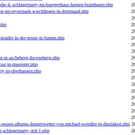
-die-4.-schlagerparty-im-buergerhaus-luenen-brambauer.php
2
ebe-im-revierpark-wischlingen-in-dortmund.php
2
2
.php
2
2
r-insider-in-der-tenne-in-hamm.php
2
2
2
cht-in-ascheberg-davensberg.php
2
our-in-muenster.php
2
rty-in-oberhausen.php
2
2
2
2
2
2
2
2
des-neuen-albums-donnerwetter-von-michael-wendler-in-dinslaken.php
2
n-schlagerparty--teil-1.php
2