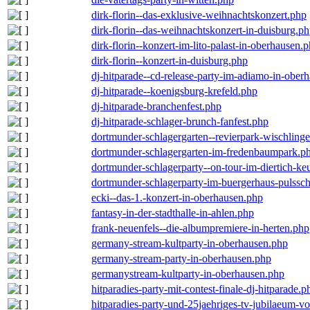
dirk-florin--das-exklusive-weihnachtskonzert.php
dirk-florin--das-weihnachtskonzert-in-duisburg.p
dirk-florin--konzert-im-lito-palast-in-oberhausen.
dirk-florin--konzert-in-duisburg.php
dj-hitparade--cd-release-party-im-adiamo-in-ober
dj-hitparade--koenigsburg-krefeld.php
dj-hitparade-branchenfest.php
dj-hitparade-schlager-brunch-fanfest.php
dortmunder-schlagergarten--revierpark-wischling
dortmunder-schlagergarten-im-fredenbaumpark.p
dortmunder-schlagerparty--on-tour-im-diertich-k
dortmunder-schlagerparty-im-buergerhaus-pulssc
ecki--das-1.-konzert-in-oberhausen.php
fantasy-in-der-stadthalle-in-ahlen.php
frank-neuenfels--die-albumpremiere-in-herten.php
germany-stream-kultparty-in-oberhausen.php
germany-stream-party-in-oberhausen.php
germanystream-kultparty-in-oberhausen.php
hitparadies-party-mit-contest-finale-dj-hitparade.p
hitparadies-party-und-25jaehriges-tv-jubilaeum