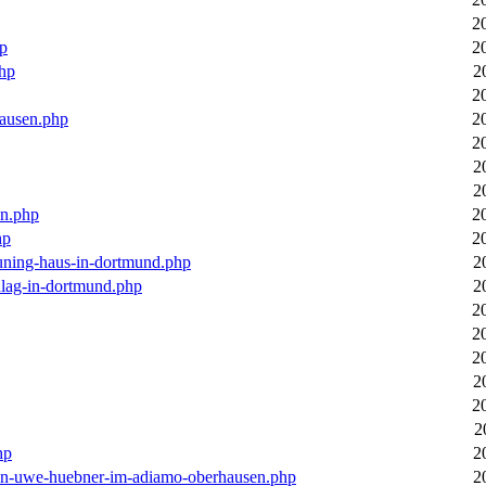
2
hp
2
php
2
2
hausen.php
2
2
2
2
en.php
2
hp
2
euning-haus-in-dortmund.php
2
hlag-in-dortmund.php
2
2
2
2
2
2
2
hp
2
-von-uwe-huebner-im-adiamo-oberhausen.php
2