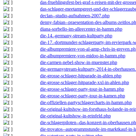
das-fruehlingsfest-bei-graf-s-reisen-mit-der-grosse
das-schlager-meetampgreet-und-der-schlagerzaub
declan--studio-aufnahmen-2007.php
denny-fabian--praesentation-des-albums-zeitlos.p
diana-sorbello-im-alleecenter-in-hamm.php
die-14.-germany-stream-kultparty.php
die-17.-dortmunder-schlagerparty-im-revierpark-
die-albumpremiere-von-al-amp-chris-in-greven.p
die-albumpremiere-von-midoo-in-hamm.php
die-carmen-nebel-show-in-muenster.php
die-germanystream-kultparty-2014-in-oberhausen
die-grosse-schlager-hitparade-in-ahlen.php
die-grosse-schlager-hitparade-xxl-in-ahlen.php
die-grosse-schlager-party-tour-in-hamm.php
die-grosse-schlager-party-tour-in-kamen.php
die-offiziellen-partyschlagercharts-in-hamm.php
die-original-kultshow-im-forsthaus-bolande-in-rei
die-original-kultshow-in-reinfeld.php
die-schlagerpiloten--das-konzert-in-oberhausen.p
die-trovatos--autogrammstunde-im-marktkauf-in-
die-vatertags-party-in-witten.php