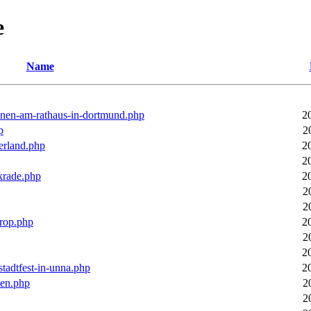
e
Name
ronen-am-rathaus-in-dortmund.php
2
p
2
erland.php
2
2
rkrade.php
2
2
2
trop.php
2
2
2
stadtfest-in-unna.php
2
pen.php
2
2