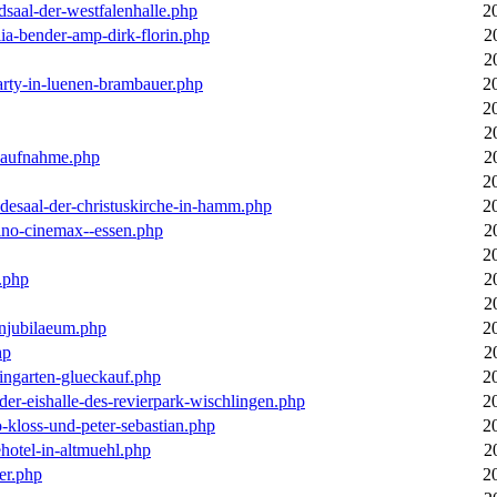
dsaal-der-westfalenhalle.php
2
ia-bender-amp-dirk-florin.php
2
2
arty-in-luenen-brambauer.php
2
2
2
m-aufnahme.php
2
2
desaal-der-christuskirche-in-hamm.php
2
ino-cinemax--essen.php
2
2
.php
2
2
enjubilaeum.php
2
hp
2
ingarten-glueckauf.php
2
der-eishalle-des-revierpark-wischlingen.php
2
o-kloss-und-peter-sebastian.php
2
ehotel-in-altmuehl.php
2
er.php
2