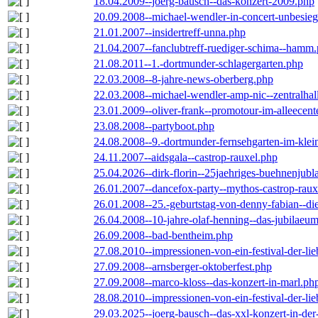
18.04.2009--joerg-bausch--das-konzert-2009.php
20.09.2008--michael-wendler-in-concert-unbesie
21.01.2007--insidertreff-unna.php
21.04.2007--fanclubtreff-ruediger-schima--hamm
21.08.2011--1.-dortmunder-schlagergarten.php
22.03.2008--8-jahre-news-oberberg.php
22.03.2008--michael-wendler-amp-nic--zentralha
23.01.2009--oliver-frank--promotour-im-alleece
23.08.2008--partyboot.php
24.08.2008--9.-dortmunder-fernsehgarten-im-klei
24.11.2007--aidsgala--castrop-rauxel.php
25.04.2026--dirk-florin--25jaehriges-buehnenjubl
26.01.2007--dancefox-party--mythos-castrop-raux
26.01.2008--25.-geburtstag-von-denny-fabian--die-
26.04.2008--10-jahre-olaf-henning--das-jubilaeu
26.09.2008--bad-bentheim.php
27.08.2010--impressionen-von-ein-festival-der-li
27.09.2008--arnsberger-oktoberfest.php
27.09.2008--marco-kloss--das-konzert-in-marl.ph
28.08.2010--impressionen-von-ein-festival-der-li
29.03.2025--joerg-bausch--das-xxl-konzert-in-de