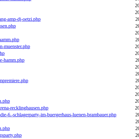
2
2
ang-amp-dj-oetzi.php
2
usen.php
2
2
n-hamm.php
2
in-muenster.php
2
php
2
nne-hamm.php
2
2
2
bumpremiere.php
2
2
2
n.php
2
arena-recklinghausen.php
2
-die-6.-schlagerparty-im-buergerhaus-luenen-brambauer.php
2
2
n.php
2
gsparty.php
2