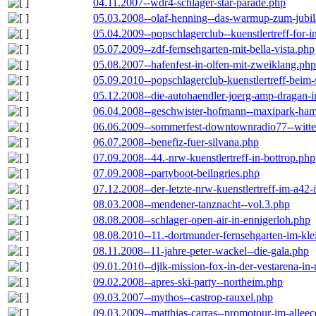
04.11.2007--wdr4-schlager-star-parade.php
05.03.2008--olaf-henning--das-warmup-zum-jubi
05.04.2009--popschlagerclub--kuenstlertreff-for-i
05.07.2009--zdf-fernsehgarten-mit-bella-vista.php
05.08.2007--hafenfest-in-olfen-mit-zweiklang.php
05.09.2010--popschlagerclub-kuenstlertreff-beim-
05.12.2008--die-autohaendler-joerg-amp-dragan-
06.04.2008--geschwister-hofmann--maxipark-ha
06.06.2009--sommerfest-downtownradio77--witt
06.07.2008--benefiz-fuer-silvana.php
07.09.2008--44.-nrw-kuenstlertreff-in-bottrop.php
07.09.2008--partyboot-beilngries.php
07.12.2008--der-letzte-nrw-kuenstlertreff-im-a42-
08.03.2008--mendener-tanznacht--vol.3.php
08.08.2008--schlager-open-air-in-ennigerloh.php
08.08.2010--11.-dortmunder-fernsehgarten-im-kle
08.11.2008--11-jahre-peter-wackel--die-gala.php
09.01.2010--djlk-mission-fox-in-der-vestarena-in
09.02.2008--apres-ski-party--northeim.php
09.03.2007--mythos--castrop-rauxel.php
09.03.2009--matthias-carras--promotour-im-alle