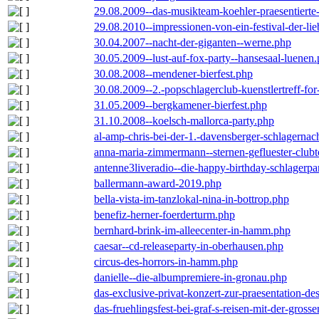
29.08.2009--das-musikteam-koehler-praesentierte
29.08.2010--impressionen-von-ein-festival-der-li
30.04.2007--nacht-der-giganten--werne.php
30.05.2009--lust-auf-fox-party--hansesaal-luenen
30.08.2008--mendener-bierfest.php
30.08.2009--2.-popschlagerclub-kuenstlertreff-fo
31.05.2009--bergkamener-bierfest.php
31.10.2008--koelsch-mallorca-party.php
al-amp-chris-bei-der-1.-davensberger-schlagerna
anna-maria-zimmermann--sternen-gefluester-clubt
antenne3liveradio--die-happy-birthday-schlagerpa
ballermann-award-2019.php
bella-vista-im-tanzlokal-nina-in-bottrop.php
benefiz-herner-foerderturm.php
bernhard-brink-im-alleecenter-in-hamm.php
caesar--cd-releaseparty-in-oberhausen.php
circus-des-horrors-in-hamm.php
danielle--die-albumpremiere-in-gronau.php
das-exclusive-privat-konzert-zur-praesentation-
das-fruehlingsfest-bei-graf-s-reisen-mit-der-grosse