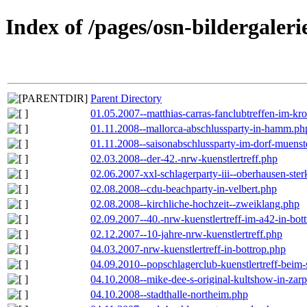
Index of /pages/osn-bildergaleri
Parent Directory
01.05.2007--matthias-carras-fanclubtreffen-im-k
01.11.2008--mallorca-abschlussparty-in-hamm.ph
01.11.2008--saisonabschlussparty-im-dorf-muenst
02.03.2008--der-42.-nrw-kuenstlertreff.php
02.06.2007-xxl-schlagerparty-iii--oberhausen-ste
02.08.2008--cdu-beachparty-in-velbert.php
02.08.2008--kirchliche-hochzeit--zweiklang.php
02.09.2007--40.-nrw-kuenstlertreff-im-a42-in-bot
02.12.2007--10-jahre-nrw-kuenstlertreff.php
04.03.2007-nrw-kuenstlertreff-in-bottrop.php
04.09.2010--popschlagerclub-kuenstlertreff-beim-
04.10.2008--mike-dee-s-original-kultshow-in-zar
04.10.2008--stadthalle-northeim.php