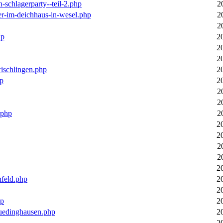
n-schlagerparty--teil-2.php
2
er-im-deichhaus-in-wesel.php
2
2
hp
2
2
2
wischlingen.php
2
hp
2
2
2
.php
2
2
2
2
2
2
nfeld.php
2
2
hp
2
luedinghausen.php
2
2