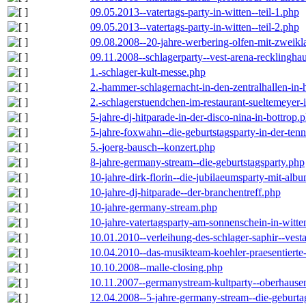
09.05.2013--vatertags-party-in-witten--teil-1.php
09.05.2013--vatertags-party-in-witten--teil-2.php
09.08.2008--20-jahre-werbering-olfen-mit-zweikl
09.11.2008--schlagerparty--vest-arena-recklingha
1.-schlager-kult-messe.php
2.-hammer-schlagernacht-in-den-zentralhallen-i
2.-schlagerstuendchen-im-restaurant-sueltemeyer-
5-jahre-dj-hitparade-in-der-disco-nina-in-bottrop.
5-jahre-foxwahn--die-geburtstagsparty-in-der-te
5.-joerg-bausch--konzert.php
8-jahre-germany-stream--die-geburtstagsparty.php
10-jahre-dirk-florin--die-jubilaeumsparty-mit-al
10-jahre-dj-hitparade--der-branchentreff.php
10-jahre-germany-stream.php
10-jahre-vatertagsparty-am-sonnenschein-in-witte
10.01.2010--verleihung-des-schlager-saphir--vest
10.04.2010--das-musikteam-koehler-praesentierte
10.10.2008--malle-closing.php
10.11.2007--germanystream-kultparty--oberhause
12.04.2008--5-jahre-germany-stream--die-geburta