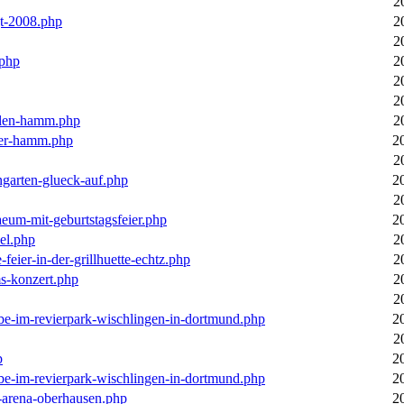
2
gt-2008.php
2
2
.php
2
2
2
llen-hamm.php
2
nter-hamm.php
2
2
ngarten-glueck-auf.php
2
2
aeum-mit-geburtstagsfeier.php
2
el.php
2
feier-in-der-grillhuette-echtz.php
2
ms-konzert.php
2
2
ebe-im-revierpark-wischlingen-in-dortmund.php
2
2
p
2
ebe-im-revierpark-wischlingen-in-dortmund.php
2
r-arena-oberhausen.php
2