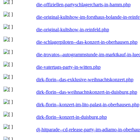
die-offiziellen-partyschlagercharts-in-hamm.php
die-original-kultshow-im-forsthaus-bolande-in-reinf
die-original-kultshow-in-reinfeld.php
die-schlagerpiloten--das-konzert-in-oberhausen.php
die-trovatos--autogrammstunde-im-marktkauf-in-lu
die-vatertags-party-in-witten.php
dirk-florin--das-exklusive-weihnachtskonzert.php
dirk-florin--das-weihnachtskonzert-in-duisburg.php
dirk-florin--konzert-im-lito-palast-in-oberhausen.php
dirk-florin--konzert-in-duisburg.php
dj-hitparade--cd-release-party-im-adiamo-in-oberha