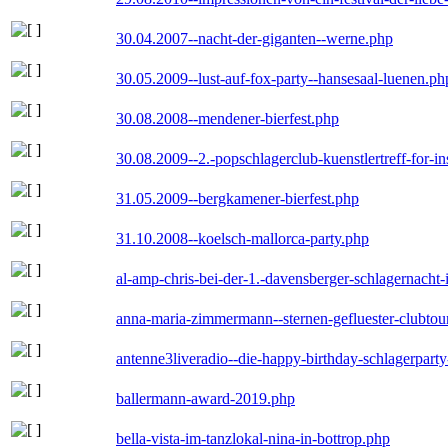
30.04.2007--nacht-der-giganten--werne.php
30.05.2009--lust-auf-fox-party--hansesaal-luenen.ph
30.08.2008--mendener-bierfest.php
30.08.2009--2.-popschlagerclub-kuenstlertreff-for-i
31.05.2009--bergkamener-bierfest.php
31.10.2008--koelsch-mallorca-party.php
al-amp-chris-bei-der-1.-davensberger-schlagernacht
anna-maria-zimmermann--sternen-gefluester-clubtou
antenne3liveradio--die-happy-birthday-schlagerpart
ballermann-award-2019.php
bella-vista-im-tanzlokal-nina-in-bottrop.php