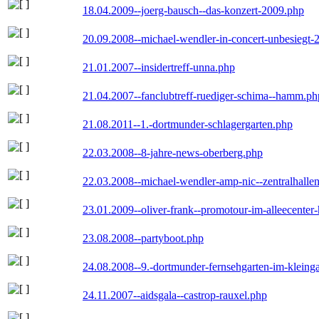
18.04.2009--joerg-bausch--das-konzert-2009.php
20.09.2008--michael-wendler-in-concert-unbesiegt-
21.01.2007--insidertreff-unna.php
21.04.2007--fanclubtreff-ruediger-schima--hamm.ph
21.08.2011--1.-dortmunder-schlagergarten.php
22.03.2008--8-jahre-news-oberberg.php
22.03.2008--michael-wendler-amp-nic--zentralhall
23.01.2009--oliver-frank--promotour-im-alleecente
23.08.2008--partyboot.php
24.08.2008--9.-dortmunder-fernsehgarten-im-kleinga
24.11.2007--aidsgala--castrop-rauxel.php