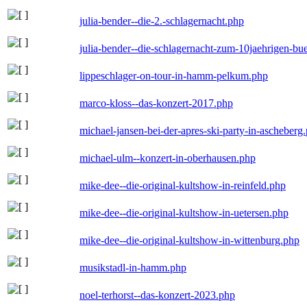
julia-bender--die-2.-schlagernacht.php
julia-bender--die-schlagernacht-zum-10jaehrigen-b
lippeschlager-on-tour-in-hamm-pelkum.php
marco-kloss--das-konzert-2017.php
michael-jansen-bei-der-apres-ski-party-in-ascheberg
michael-ulm--konzert-in-oberhausen.php
mike-dee--die-original-kultshow-in-reinfeld.php
mike-dee--die-original-kultshow-in-uetersen.php
mike-dee--die-original-kultshow-in-wittenburg.php
musikstadl-in-hamm.php
noel-terhorst--das-konzert-2023.php