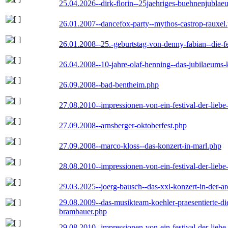
25.04.2026--dirk-florin--25jaehriges-buehnenjublaeu
26.01.2007--dancefox-party--mythos-castrop-rauxel
26.01.2008--25.-geburtstag-von-denny-fabian--die-fei
26.04.2008--10-jahre-olaf-henning--das-jubilaeums-
26.09.2008--bad-bentheim.php
27.08.2010--impressionen-von-ein-festival-der-lieb
27.09.2008--arnsberger-oktoberfest.php
27.09.2008--marco-kloss--das-konzert-in-marl.php
28.08.2010--impressionen-von-ein-festival-der-lieb
29.03.2025--joerg-bausch--das-xxl-konzert-in-der-a
29.08.2009--das-musikteam-koehler-praesentierte-di
brambauer.php
29.08.2010--impressionen-von-ein-festival-der-lieb