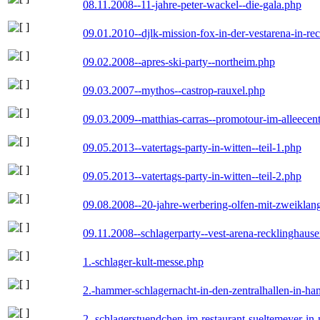
08.11.2008--11-jahre-peter-wackel--die-gala.php
09.01.2010--djlk-mission-fox-in-der-vestarena-in-re
09.02.2008--apres-ski-party--northeim.php
09.03.2007--mythos--castrop-rauxel.php
09.03.2009--matthias-carras--promotour-im-alleece
09.05.2013--vatertags-party-in-witten--teil-1.php
09.05.2013--vatertags-party-in-witten--teil-2.php
09.08.2008--20-jahre-werbering-olfen-mit-zweiklan
09.11.2008--schlagerparty--vest-arena-recklinghaus
1.-schlager-kult-messe.php
2.-hammer-schlagernacht-in-den-zentralhallen-in-h
2.-schlagerstuendchen-im-restaurant-sueltemeyer-in