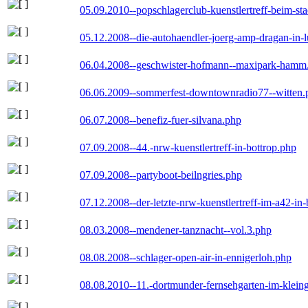
05.09.2010--popschlagerclub-kuenstlertreff-beim-sta
05.12.2008--die-autohaendler-joerg-amp-dragan-in-
06.04.2008--geschwister-hofmann--maxipark-hamm
06.06.2009--sommerfest-downtownradio77--witten.
06.07.2008--benefiz-fuer-silvana.php
07.09.2008--44.-nrw-kuenstlertreff-in-bottrop.php
07.09.2008--partyboot-beilngries.php
07.12.2008--der-letzte-nrw-kuenstlertreff-im-a42-in-
08.03.2008--mendener-tanznacht--vol.3.php
08.08.2008--schlager-open-air-in-ennigerloh.php
08.08.2010--11.-dortmunder-fernsehgarten-im-klein