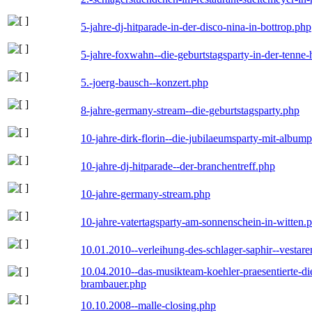
5-jahre-dj-hitparade-in-der-disco-nina-in-bottrop.php
5-jahre-foxwahn--die-geburtstagsparty-in-der-tenn
5.-joerg-bausch--konzert.php
8-jahre-germany-stream--die-geburtstagsparty.php
10-jahre-dirk-florin--die-jubilaeumsparty-mit-album
10-jahre-dj-hitparade--der-branchentreff.php
10-jahre-germany-stream.php
10-jahre-vatertagsparty-am-sonnenschein-in-witten.
10.01.2010--verleihung-des-schlager-saphir--vestar
10.04.2010--das-musikteam-koehler-praesentierte-di
brambauer.php
10.10.2008--malle-closing.php