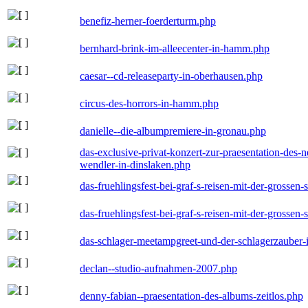
benefiz-herner-foerderturm.php
bernhard-brink-im-alleecenter-in-hamm.php
caesar--cd-releaseparty-in-oberhausen.php
circus-des-horrors-in-hamm.php
danielle--die-albumpremiere-in-gronau.php
das-exclusive-privat-konzert-zur-praesentation-des
wendler-in-dinslaken.php
das-fruehlingsfest-bei-graf-s-reisen-mit-der-grossen-
das-fruehlingsfest-bei-graf-s-reisen-mit-der-grossen-
das-schlager-meetampgreet-und-der-schlagerzauber-
declan--studio-aufnahmen-2007.php
denny-fabian--praesentation-des-albums-zeitlos.php