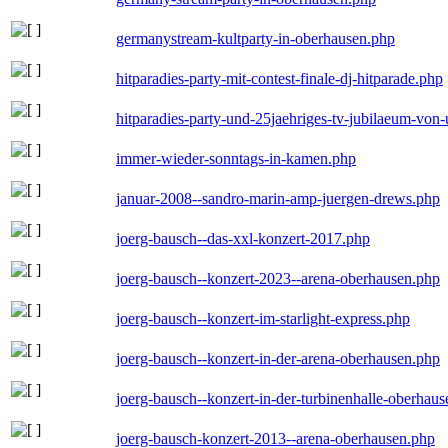
germanystream-kultparty-in-oberhausen.php
hitparadies-party-mit-contest-finale-dj-hitparade.php
hitparadies-party-und-25jaehriges-tv-jubilaeum-vo
immer-wieder-sonntags-in-kamen.php
januar-2008--sandro-marin-amp-juergen-drews.php
joerg-bausch--das-xxl-konzert-2017.php
joerg-bausch--konzert-2023--arena-oberhausen.php
joerg-bausch--konzert-im-starlight-express.php
joerg-bausch--konzert-in-der-arena-oberhausen.php
joerg-bausch--konzert-in-der-turbinenhalle-oberhau
joerg-bausch-konzert-2013--arena-oberhausen.php