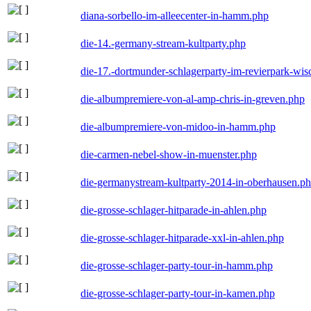
diana-sorbello-im-alleecenter-in-hamm.php
die-14.-germany-stream-kultparty.php
die-17.-dortmunder-schlagerparty-im-revierpark-wis
die-albumpremiere-von-al-amp-chris-in-greven.php
die-albumpremiere-von-midoo-in-hamm.php
die-carmen-nebel-show-in-muenster.php
die-germanystream-kultparty-2014-in-oberhausen.p
die-grosse-schlager-hitparade-in-ahlen.php
die-grosse-schlager-hitparade-xxl-in-ahlen.php
die-grosse-schlager-party-tour-in-hamm.php
die-grosse-schlager-party-tour-in-kamen.php