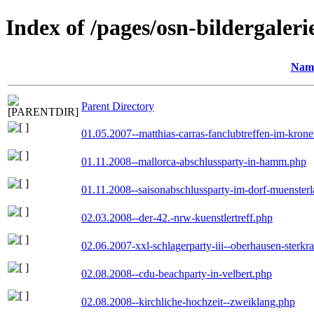
Index of /pages/osn-bildergaleri
Nam
Parent Directory
01.05.2007--matthias-carras-fanclubtreffen-im-kron
01.11.2008--mallorca-abschlussparty-in-hamm.php
01.11.2008--saisonabschlussparty-im-dorf-muenster
02.03.2008--der-42.-nrw-kuenstlertreff.php
02.06.2007-xxl-schlagerparty-iii--oberhausen-sterkr
02.08.2008--cdu-beachparty-in-velbert.php
02.08.2008--kirchliche-hochzeit--zweiklang.php