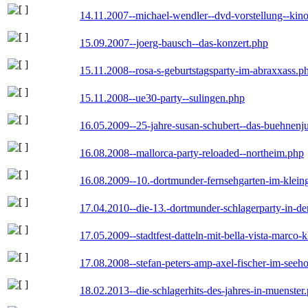
14.11.2007--michael-wendler--dvd-vorstellung--kin
15.09.2007--joerg-bausch--das-konzert.php
15.11.2008--rosa-s-geburtstagsparty-im-abraxxass.p
15.11.2008--ue30-party--sulingen.php
16.05.2009--25-jahre-susan-schubert--das-buehnenj
16.08.2008--mallorca-party-reloaded--northeim.php
16.08.2009--10.-dortmunder-fernsehgarten-im-klein
17.04.2010--die-13.-dortmunder-schlagerparty-in-der
17.05.2009--stadtfest-datteln-mit-bella-vista-marco-
17.08.2008--stefan-peters-amp-axel-fischer-im-seeho
18.02.2013--die-schlagerhits-des-jahres-in-muenster