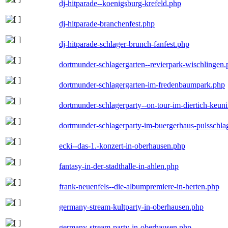
dj-hitparade--koenigsburg-krefeld.php
dj-hitparade-branchenfest.php
dj-hitparade-schlager-brunch-fanfest.php
dortmunder-schlagergarten--revierpark-wischlingen
dortmunder-schlagergarten-im-fredenbaumpark.php
dortmunder-schlagerparty--on-tour-im-diertich-keu
dortmunder-schlagerparty-im-buergerhaus-pulsschla
ecki--das-1.-konzert-in-oberhausen.php
fantasy-in-der-stadthalle-in-ahlen.php
frank-neuenfels--die-albumpremiere-in-herten.php
germany-stream-kultparty-in-oberhausen.php
germany-stream-party-in-oberhausen.php