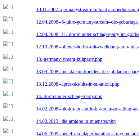
10.11.2007--germanystream-kultparty--oberhausen.
12.04.2008--5-jahre-germany-stream--die-geburtags
12.04.2008--11.-dortmunder-schlagerparty-im-goldsa
12.10.2008--olfener-herbst-mit-zweiklang-amp-julia
13.-germany-stream-kultparty.php
13.09.2008--musikteam-koehler--die-jubilaeumspart
13.12.2008--apres-ski-hits-in-st.-anton.php
14.-dortmunder-schlagerparty.php
14.02.2008--nic-im-tonstudio-in-koeln-zur-album-a
14.02.2013--die-amigos-in-muenster.php
14.06.2009--benefiz-schlagermarathon-im-gemeindes