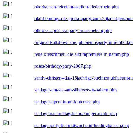
oberhausen-feiert-im-stadion-niederrhein.php
olaf-henning--die-grosse-party-zum-20jaehrigen-bu
olli-ole--apres-ski-party-in-ascheberg.php
original-kultshow--die-jubilaeumsparty-in-reinfeld.p
rene-kretschmer--die-albumpremiere-in-hamm.php
rosas-birthday-party-2007.php
sandy-christen--das-15jaehrige-buehnenjubilaeum-m
schlager-am-see-am-silbersee-in-haltern.php
schlager-openair-am-klutensee.php
schlagernachmittag-beim-enniger-markt.php
schlagerparty-bei-mittwochs-in-luedinghausen.php