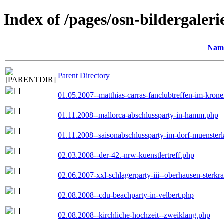
Index of /pages/osn-bildergaleri
Nam
Parent Directory
01.05.2007--matthias-carras-fanclubtreffen-im-kron
01.11.2008--mallorca-abschlussparty-in-hamm.php
01.11.2008--saisonabschlussparty-im-dorf-muenster
02.03.2008--der-42.-nrw-kuenstlertreff.php
02.06.2007-xxl-schlagerparty-iii--oberhausen-sterkr
02.08.2008--cdu-beachparty-in-velbert.php
02.08.2008--kirchliche-hochzeit--zweiklang.php