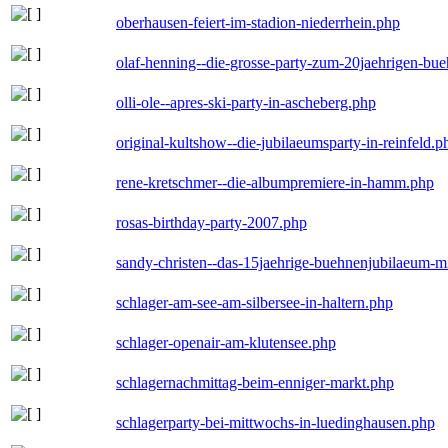
oberhausen-feiert-im-stadion-niederrhein.php
olaf-henning--die-grosse-party-zum-20jaehrigen-bu
olli-ole--apres-ski-party-in-ascheberg.php
original-kultshow--die-jubilaeumsparty-in-reinfeld.p
rene-kretschmer--die-albumpremiere-in-hamm.php
rosas-birthday-party-2007.php
sandy-christen--das-15jaehrige-buehnenjubilaeum-m
schlager-am-see-am-silbersee-in-haltern.php
schlager-openair-am-klutensee.php
schlagernachmittag-beim-enniger-markt.php
schlagerparty-bei-mittwochs-in-luedinghausen.php