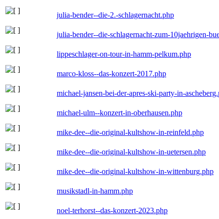
julia-bender--die-2.-schlagernacht.php
julia-bender--die-schlagernacht-zum-10jaehrigen-b
lippeschlager-on-tour-in-hamm-pelkum.php
marco-kloss--das-konzert-2017.php
michael-jansen-bei-der-apres-ski-party-in-ascheberg
michael-ulm--konzert-in-oberhausen.php
mike-dee--die-original-kultshow-in-reinfeld.php
mike-dee--die-original-kultshow-in-uetersen.php
mike-dee--die-original-kultshow-in-wittenburg.php
musikstadl-in-hamm.php
noel-terhorst--das-konzert-2023.php