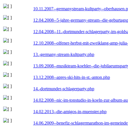
10.11.2007--germanystream-kultparty--oberhausen.
12.04.2008--5-jahre-germany-stream--die-geburtags
12.04.2008--11.-dortmunder-schlagerparty-im-goldsa
12.10.2008--olfener-herbst-mit-zweiklang-amp-julia
13.-germany-stream-kultparty.php
13.09.2008--musikteam-koehler--die-jubilaeumspart
13.12.2008--apres-ski-hits-in-st.-anton.php
14.-dortmunder-schlagerparty.php
14.02.2008--nic-im-tonstudio-in-koeln-zur-album-a
14.02.2013--die-amigos-in-muenster.php
14.06.2009--benefiz-schlagermarathon-im-gemeindes