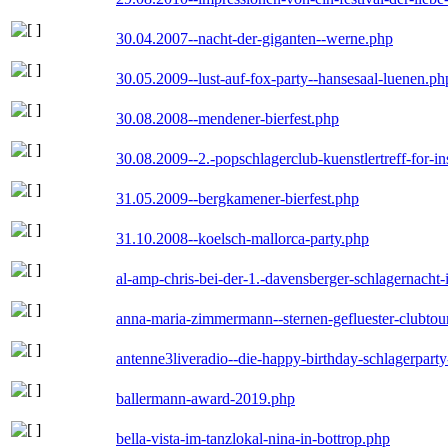
30.04.2007--nacht-der-giganten--werne.php
30.05.2009--lust-auf-fox-party--hansesaal-luenen.ph
30.08.2008--mendener-bierfest.php
30.08.2009--2.-popschlagerclub-kuenstlertreff-for-i
31.05.2009--bergkamener-bierfest.php
31.10.2008--koelsch-mallorca-party.php
al-amp-chris-bei-der-1.-davensberger-schlagernacht
anna-maria-zimmermann--sternen-gefluester-clubtou
antenne3liveradio--die-happy-birthday-schlagerpart
ballermann-award-2019.php
bella-vista-im-tanzlokal-nina-in-bottrop.php