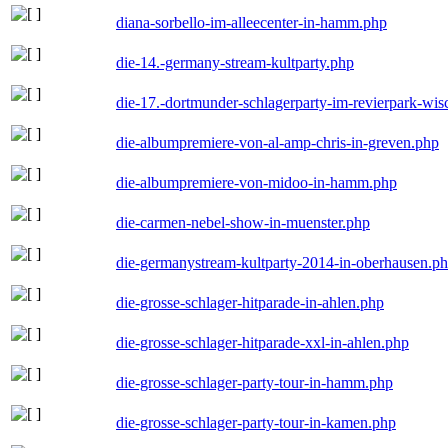
diana-sorbello-im-alleecenter-in-hamm.php
die-14.-germany-stream-kultparty.php
die-17.-dortmunder-schlagerparty-im-revierpark-wis
die-albumpremiere-von-al-amp-chris-in-greven.php
die-albumpremiere-von-midoo-in-hamm.php
die-carmen-nebel-show-in-muenster.php
die-germanystream-kultparty-2014-in-oberhausen.p
die-grosse-schlager-hitparade-in-ahlen.php
die-grosse-schlager-hitparade-xxl-in-ahlen.php
die-grosse-schlager-party-tour-in-hamm.php
die-grosse-schlager-party-tour-in-kamen.php