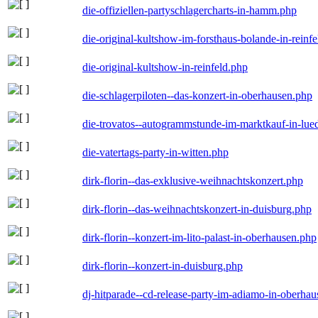
die-offiziellen-partyschlagercharts-in-hamm.php
die-original-kultshow-im-forsthaus-bolande-in-reinf
die-original-kultshow-in-reinfeld.php
die-schlagerpiloten--das-konzert-in-oberhausen.php
die-trovatos--autogrammstunde-im-marktkauf-in-lu
die-vatertags-party-in-witten.php
dirk-florin--das-exklusive-weihnachtskonzert.php
dirk-florin--das-weihnachtskonzert-in-duisburg.php
dirk-florin--konzert-im-lito-palast-in-oberhausen.php
dirk-florin--konzert-in-duisburg.php
dj-hitparade--cd-release-party-im-adiamo-in-oberha