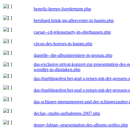
benefiz-herner-foerderturm.php
bernhard-brink-im-alleecenter-in-hamm.php
caesar--cd-releaseparty-in-oberhausen.php
circus-des-horrors-in-hamm.php
danielle--die-albumpremiere-in-gronau.php
das-exclusive-privat-konzert-zur-praesentation-des
wendler-in-dinslaken.php
das-fruehlingsfest-bei-graf-s-reisen-mit-der-grossen-
das-fruehlingsfest-bei-graf-s-reisen-mit-der-grossen-
das-schlager-meetampgreet-und-der-schlagerzauber-
declan--studio-aufnahmen-2007.php
denny-fabian--praesentation-des-albums-zeitlos.php