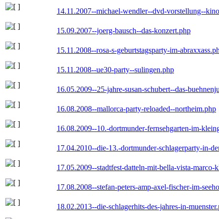
14.11.2007--michael-wendler--dvd-vorstellung--kin
15.09.2007--joerg-bausch--das-konzert.php
15.11.2008--rosa-s-geburtstagsparty-im-abraxxass.p
15.11.2008--ue30-party--sulingen.php
16.05.2009--25-jahre-susan-schubert--das-buehnenj
16.08.2008--mallorca-party-reloaded--northeim.php
16.08.2009--10.-dortmunder-fernsehgarten-im-klein
17.04.2010--die-13.-dortmunder-schlagerparty-in-der
17.05.2009--stadtfest-datteln-mit-bella-vista-marco-
17.08.2008--stefan-peters-amp-axel-fischer-im-seeho
18.02.2013--die-schlagerhits-des-jahres-in-muenster