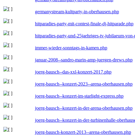
germanystream-kultparty-in-oberhausen.php
hitparadies-party-mit-contest-finale-dj-hitparade.php
hitparadies-party-und-25jaehriges-tv-jubilaeum-vo
immer-wieder-sonntags-in-kamen.php
januar-2008--sandro-marin-amp-juergen-drews.php
joerg-bausch--das-xxl-konzert-2017.php
joerg-bausch--konzert-2023--arena-oberhausen.php
joerg-bausch--konzert-im-starlight-express.php
joerg-bausch--konzert-in-der-arena-oberhausen.php
joerg-bausch--konzert-in-der-turbinenhalle-oberhau
joerg-bausch-konzert-2013--arena-oberhausen.php