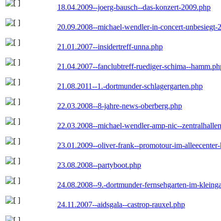
18.04.2009--joerg-bausch--das-konzert-2009.php
20.09.2008--michael-wendler-in-concert-unbesiegt-
21.01.2007--insidertreff-unna.php
21.04.2007--fanclubtreff-ruediger-schima--hamm.ph
21.08.2011--1.-dortmunder-schlagergarten.php
22.03.2008--8-jahre-news-oberberg.php
22.03.2008--michael-wendler-amp-nic--zentralhall
23.01.2009--oliver-frank--promotour-im-alleecente
23.08.2008--partyboot.php
24.08.2008--9.-dortmunder-fernsehgarten-im-kleinga
24.11.2007--aidsgala--castrop-rauxel.php