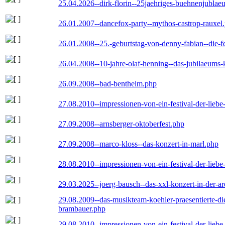
25.04.2026--dirk-florin--25jaehriges-buehnenjublaeu
26.01.2007--dancefox-party--mythos-castrop-rauxel
26.01.2008--25.-geburtstag-von-denny-fabian--die-fei
26.04.2008--10-jahre-olaf-henning--das-jubilaeums-
26.09.2008--bad-bentheim.php
27.08.2010--impressionen-von-ein-festival-der-lieb
27.09.2008--arnsberger-oktoberfest.php
27.09.2008--marco-kloss--das-konzert-in-marl.php
28.08.2010--impressionen-von-ein-festival-der-lieb
29.03.2025--joerg-bausch--das-xxl-konzert-in-der-a
29.08.2009--das-musikteam-koehler-praesentierte-di
brambauer.php
29.08.2010--impressionen-von-ein-festival-der-lieb