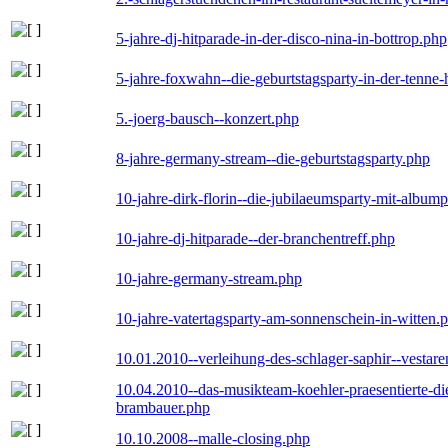
5-jahre-dj-hitparade-in-der-disco-nina-in-bottrop.php
5-jahre-foxwahn--die-geburtstagsparty-in-der-tenn
5.-joerg-bausch--konzert.php
8-jahre-germany-stream--die-geburtstagsparty.php
10-jahre-dirk-florin--die-jubilaeumsparty-mit-album
10-jahre-dj-hitparade--der-branchentreff.php
10-jahre-germany-stream.php
10-jahre-vatertagsparty-am-sonnenschein-in-witten.
10.01.2010--verleihung-des-schlager-saphir--vestar
10.04.2010--das-musikteam-koehler-praesentierte-di
brambauer.php
10.10.2008--malle-closing.php