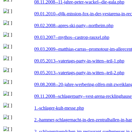
08.11.2008--11-jahre-peter-wackel--die-gala.php
09.01.2010--djlk-mission-fox-in-der-vestarena-in-re
09.02.2008--apres-ski-party--northeim.php
09.03.2007--mythos--castrop-rauxel.php
09.03.2009--matthias-carras--promotour-im-alleece
09.05.2013--vatertags-party-in-witten--teil-1.php
09.05.2013--vatertags-party-in-witten--teil-2.php
09.08.2008--20-jahre-werbering-olfen-mit-zweiklan
09.11.2008--schlagerparty--vest-arena-recklinghaus
1.-schlager-kult-messe.php
2.-hammer-schlagernacht-in-den-zentralhallen-in-h
2.-schlagerstuendchen-im-restaurant-sueltemeyer-in