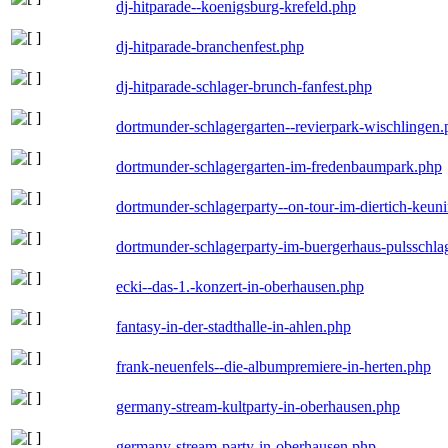
dj-hitparade--koenigsburg-krefeld.php
dj-hitparade-branchenfest.php
dj-hitparade-schlager-brunch-fanfest.php
dortmunder-schlagergarten--revierpark-wischlingen
dortmunder-schlagergarten-im-fredenbaumpark.php
dortmunder-schlagerparty--on-tour-im-diertich-keu
dortmunder-schlagerparty-im-buergerhaus-pulsschla
ecki--das-1.-konzert-in-oberhausen.php
fantasy-in-der-stadthalle-in-ahlen.php
frank-neuenfels--die-albumpremiere-in-herten.php
germany-stream-kultparty-in-oberhausen.php
germany-stream-party-in-oberhausen.php