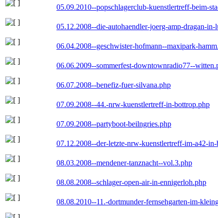
05.09.2010--popschlagerclub-kuenstlertreff-beim-sta
05.12.2008--die-autohaendler-joerg-amp-dragan-in-
06.04.2008--geschwister-hofmann--maxipark-hamm
06.06.2009--sommerfest-downtownradio77--witten.
06.07.2008--benefiz-fuer-silvana.php
07.09.2008--44.-nrw-kuenstlertreff-in-bottrop.php
07.09.2008--partyboot-beilngries.php
07.12.2008--der-letzte-nrw-kuenstlertreff-im-a42-in-
08.03.2008--mendener-tanznacht--vol.3.php
08.08.2008--schlager-open-air-in-ennigerloh.php
08.08.2010--11.-dortmunder-fernsehgarten-im-klein