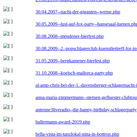
30.04.2007--nacht-der-giganten--werne.php
30.05.2009--lust-auf-fox-party--hansesaal-luenen.ph
30.08.2008--mendener-bierfest.php
30.08.2009--2.-popschlagerclub-kuenstlertreff-for-i
31.05.2009--bergkamener-bierfest.php
31.10.2008--koelsch-mallorca-party.php
al-amp-chris-bei-der-1.-davensberger-schlagernacht
anna-maria-zimmermann--sternen-gefluester-clubtou
antenne3liveradio--die-happy-birthday-schlagerpart
ballermann-award-2019.php
bella-vista-im-tanzlokal-nina-in-bottrop.php