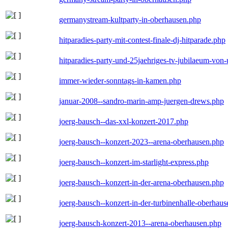
germanystream-kultparty-in-oberhausen.php
hitparadies-party-mit-contest-finale-dj-hitparade.php
hitparadies-party-und-25jaehriges-tv-jubilaeum-vo
immer-wieder-sonntags-in-kamen.php
januar-2008--sandro-marin-amp-juergen-drews.php
joerg-bausch--das-xxl-konzert-2017.php
joerg-bausch--konzert-2023--arena-oberhausen.php
joerg-bausch--konzert-im-starlight-express.php
joerg-bausch--konzert-in-der-arena-oberhausen.php
joerg-bausch--konzert-in-der-turbinenhalle-oberhau
joerg-bausch-konzert-2013--arena-oberhausen.php