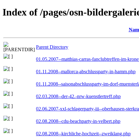
Index of /pages/osn-bildergaleri
Nam
Parent Directory
01.05.2007--matthias-carras-fanclubtreffen-im-kron
01.11.2008--mallorca-abschlussparty-in-hamm.php
01.11.2008--saisonabschlussparty-im-dorf-muenster
02.03.2008--der-42.-nrw-kuenstlertreff.php
02.06.2007-xxl-schlagerparty-iii--oberhausen-sterkr
02.08.2008--cdu-beachparty-in-velbert.php
02.08.2008--kirchliche-hochzeit--zweiklang.php