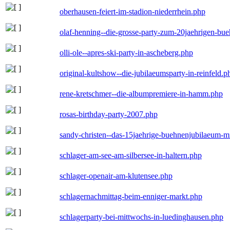
oberhausen-feiert-im-stadion-niederrhein.php
olaf-henning--die-grosse-party-zum-20jaehrigen-bu
olli-ole--apres-ski-party-in-ascheberg.php
original-kultshow--die-jubilaeumsparty-in-reinfeld.p
rene-kretschmer--die-albumpremiere-in-hamm.php
rosas-birthday-party-2007.php
sandy-christen--das-15jaehrige-buehnenjubilaeum-m
schlager-am-see-am-silbersee-in-haltern.php
schlager-openair-am-klutensee.php
schlagernachmittag-beim-enniger-markt.php
schlagerparty-bei-mittwochs-in-luedinghausen.php