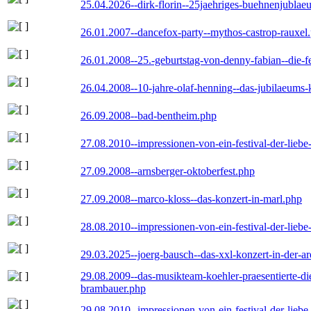
25.04.2026--dirk-florin--25jaehriges-buehnenjublaeu
26.01.2007--dancefox-party--mythos-castrop-rauxel
26.01.2008--25.-geburtstag-von-denny-fabian--die-fei
26.04.2008--10-jahre-olaf-henning--das-jubilaeums-
26.09.2008--bad-bentheim.php
27.08.2010--impressionen-von-ein-festival-der-lieb
27.09.2008--arnsberger-oktoberfest.php
27.09.2008--marco-kloss--das-konzert-in-marl.php
28.08.2010--impressionen-von-ein-festival-der-lieb
29.03.2025--joerg-bausch--das-xxl-konzert-in-der-a
29.08.2009--das-musikteam-koehler-praesentierte-di
brambauer.php
29.08.2010--impressionen-von-ein-festival-der-lieb