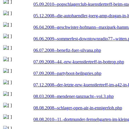
05.09.2010--popschlagerclub-kuenstlertreff-beim-sta
05.12.2008--die-autohaendler-joerg-amp-dragan-in-
06.04.2008--geschwister-hofmann--maxipark-hamm
06.06.2009--sommerfest-downtownradio77--witten.
06.07.2008--benefiz-fuer-silvana.php
07.09.2008--44.-nrw-kuenstlertreff-in-bottrop.php
07.09.2008--partyboot-beilngries.php
07.12.2008--der-letzte-nrw-kuenstlertreff-im-a42-in-
08.03.2008--mendener-tanznacht--vol.3.php
08.08.2008--schlager-open-air-in-ennigerloh.php
08.08.2010--11.-dortmunder-fernsehgarten-im-klein