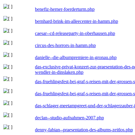
benefiz-herner-foerderturm.php
bernhard-brink-im-alleecenter-in-hamm.php
caesar--cd-releaseparty-in-oberhausen.php
circus-des-horrors-in-hamm.php
danielle--die-albumpremiere-in-gronau.php
das-exclusive-privat-konzert-zur-praesentation-des
wendler-in-dinslaken.php
das-fruehlingsfest-bei-graf-s-reisen-mit-der-grossen-
das-fruehlingsfest-bei-graf-s-reisen-mit-der-grossen-
das-schlager-meetampgreet-und-der-schlagerzauber-
declan--studio-aufnahmen-2007.php
denny-fabian--praesentation-des-albums-zeitlos.php