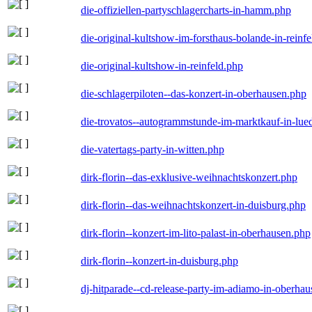
die-offiziellen-partyschlagercharts-in-hamm.php
die-original-kultshow-im-forsthaus-bolande-in-reinf
die-original-kultshow-in-reinfeld.php
die-schlagerpiloten--das-konzert-in-oberhausen.php
die-trovatos--autogrammstunde-im-marktkauf-in-lu
die-vatertags-party-in-witten.php
dirk-florin--das-exklusive-weihnachtskonzert.php
dirk-florin--das-weihnachtskonzert-in-duisburg.php
dirk-florin--konzert-im-lito-palast-in-oberhausen.php
dirk-florin--konzert-in-duisburg.php
dj-hitparade--cd-release-party-im-adiamo-in-oberha