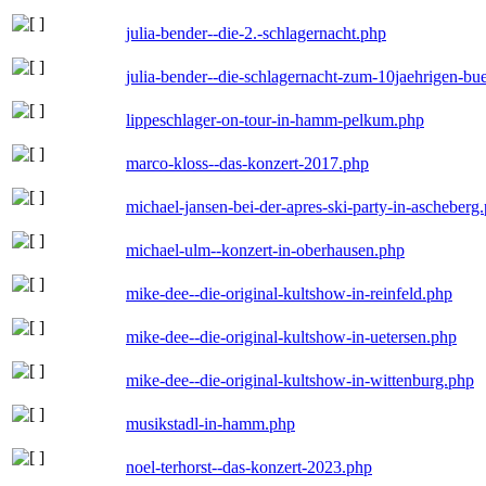
julia-bender--die-2.-schlagernacht.php
julia-bender--die-schlagernacht-zum-10jaehrigen-b
lippeschlager-on-tour-in-hamm-pelkum.php
marco-kloss--das-konzert-2017.php
michael-jansen-bei-der-apres-ski-party-in-ascheberg
michael-ulm--konzert-in-oberhausen.php
mike-dee--die-original-kultshow-in-reinfeld.php
mike-dee--die-original-kultshow-in-uetersen.php
mike-dee--die-original-kultshow-in-wittenburg.php
musikstadl-in-hamm.php
noel-terhorst--das-konzert-2023.php