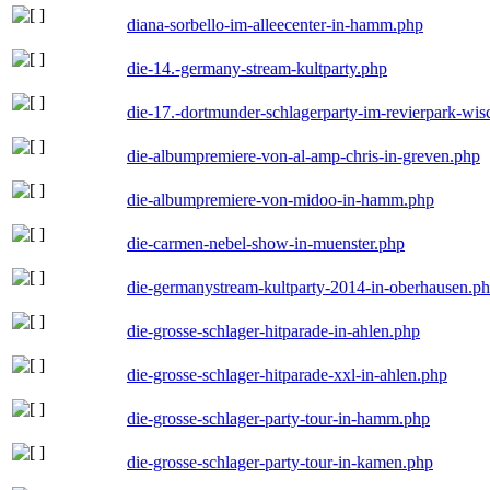
diana-sorbello-im-alleecenter-in-hamm.php
die-14.-germany-stream-kultparty.php
die-17.-dortmunder-schlagerparty-im-revierpark-wis
die-albumpremiere-von-al-amp-chris-in-greven.php
die-albumpremiere-von-midoo-in-hamm.php
die-carmen-nebel-show-in-muenster.php
die-germanystream-kultparty-2014-in-oberhausen.p
die-grosse-schlager-hitparade-in-ahlen.php
die-grosse-schlager-hitparade-xxl-in-ahlen.php
die-grosse-schlager-party-tour-in-hamm.php
die-grosse-schlager-party-tour-in-kamen.php