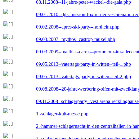
08.11.2008--11-jahre-peter-wackel--die-gala.php
09.01.2010--djlk-mission-fox-in-der-vestarena-in-re
09.02.2008--apres-ski-party--northeim.php
09.03.2007--mythos--castrop-rauxel.php
09.03.2009--matthias-carras--promotour-im-alleece
09.05.2013--vatertags-party-in-witten--teil-1.php
09.05.2013--vatertags-party-in-witten--teil-2.php
09.08.2008--20-jahre-werbering-olfen-mit-zweiklan
09.11.2008--schlagerparty--vest-arena-recklinghaus
1.-schlager-kult-messe.php
2.-hammer-schlagernacht-in-den-zentralhallen-in-h
2.-schlagerstuendchen-im-restaurant-sueltemeyer-in