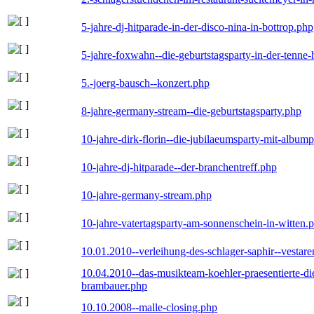
5-jahre-dj-hitparade-in-der-disco-nina-in-bottrop.php
5-jahre-foxwahn--die-geburtstagsparty-in-der-tenn
5.-joerg-bausch--konzert.php
8-jahre-germany-stream--die-geburtstagsparty.php
10-jahre-dirk-florin--die-jubilaeumsparty-mit-album
10-jahre-dj-hitparade--der-branchentreff.php
10-jahre-germany-stream.php
10-jahre-vatertagsparty-am-sonnenschein-in-witten.
10.01.2010--verleihung-des-schlager-saphir--vestar
10.04.2010--das-musikteam-koehler-praesentierte-di
brambauer.php
10.10.2008--malle-closing.php