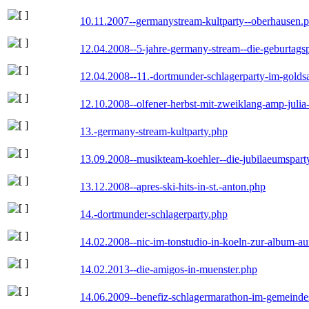
10.11.2007--germanystream-kultparty--oberhausen.
12.04.2008--5-jahre-germany-stream--die-geburtags
12.04.2008--11.-dortmunder-schlagerparty-im-goldsa
12.10.2008--olfener-herbst-mit-zweiklang-amp-julia
13.-germany-stream-kultparty.php
13.09.2008--musikteam-koehler--die-jubilaeumspart
13.12.2008--apres-ski-hits-in-st.-anton.php
14.-dortmunder-schlagerparty.php
14.02.2008--nic-im-tonstudio-in-koeln-zur-album-a
14.02.2013--die-amigos-in-muenster.php
14.06.2009--benefiz-schlagermarathon-im-gemeindes