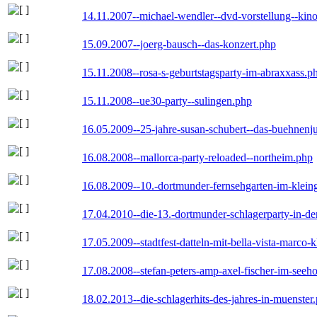
14.11.2007--michael-wendler--dvd-vorstellung--kin
15.09.2007--joerg-bausch--das-konzert.php
15.11.2008--rosa-s-geburtstagsparty-im-abraxxass.p
15.11.2008--ue30-party--sulingen.php
16.05.2009--25-jahre-susan-schubert--das-buehnenj
16.08.2008--mallorca-party-reloaded--northeim.php
16.08.2009--10.-dortmunder-fernsehgarten-im-klein
17.04.2010--die-13.-dortmunder-schlagerparty-in-der
17.05.2009--stadtfest-datteln-mit-bella-vista-marco-
17.08.2008--stefan-peters-amp-axel-fischer-im-seeho
18.02.2013--die-schlagerhits-des-jahres-in-muenster