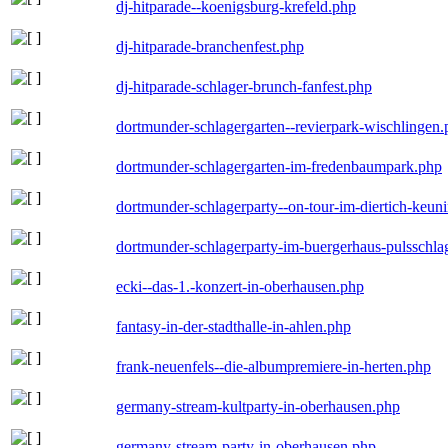
dj-hitparade--koenigsburg-krefeld.php
dj-hitparade-branchenfest.php
dj-hitparade-schlager-brunch-fanfest.php
dortmunder-schlagergarten--revierpark-wischlingen
dortmunder-schlagergarten-im-fredenbaumpark.php
dortmunder-schlagerparty--on-tour-im-diertich-keu
dortmunder-schlagerparty-im-buergerhaus-pulsschla
ecki--das-1.-konzert-in-oberhausen.php
fantasy-in-der-stadthalle-in-ahlen.php
frank-neuenfels--die-albumpremiere-in-herten.php
germany-stream-kultparty-in-oberhausen.php
germany-stream-party-in-oberhausen.php