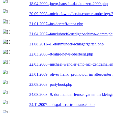
18.04.2009--joerg-bausch--das-konzert-2009.php
20.09.2008--michael-wendler-in-concert-unbesiegt-
21.01.2007--insidertreff-unna.php
21.04.2007--fanclubtreff-ruediger-schima--hamm.ph
21.08.2011--1.-dortmunder-schlagergarten.php
22.03.2008--8-jahre-news-oberberg.php
22.03.2008--michael-wendler-amp-nic--zentralhall
23.01.2009--oliver-frank--promotour-im-alleecente
23.08.2008--partyboot.php
24.08.2008--9.-dortmunder-fernsehgarten-im-kleinga
24.11.2007--aidsgala--castrop-rauxel.php