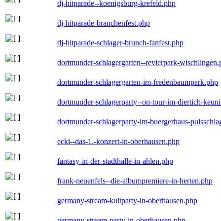
dj-hitparade--koenigsburg-krefeld.php
dj-hitparade-branchenfest.php
dj-hitparade-schlager-brunch-fanfest.php
dortmunder-schlagergarten--revierpark-wischlingen
dortmunder-schlagergarten-im-fredenbaumpark.php
dortmunder-schlagerparty--on-tour-im-diertich-keu
dortmunder-schlagerparty-im-buergerhaus-pulsschla
ecki--das-1.-konzert-in-oberhausen.php
fantasy-in-der-stadthalle-in-ahlen.php
frank-neuenfels--die-albumpremiere-in-herten.php
germany-stream-kultparty-in-oberhausen.php
germany-stream-party-in-oberhausen.php