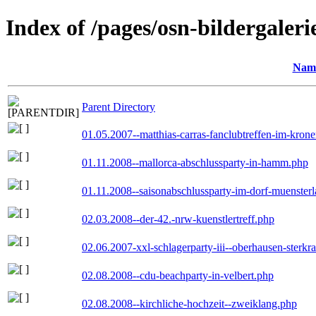
Index of /pages/osn-bildergaleri
Nam
Parent Directory
01.05.2007--matthias-carras-fanclubtreffen-im-kron
01.11.2008--mallorca-abschlussparty-in-hamm.php
01.11.2008--saisonabschlussparty-im-dorf-muenster
02.03.2008--der-42.-nrw-kuenstlertreff.php
02.06.2007-xxl-schlagerparty-iii--oberhausen-sterkr
02.08.2008--cdu-beachparty-in-velbert.php
02.08.2008--kirchliche-hochzeit--zweiklang.php