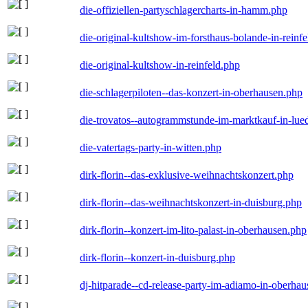
die-offiziellen-partyschlagercharts-in-hamm.php
die-original-kultshow-im-forsthaus-bolande-in-reinf
die-original-kultshow-in-reinfeld.php
die-schlagerpiloten--das-konzert-in-oberhausen.php
die-trovatos--autogrammstunde-im-marktkauf-in-lu
die-vatertags-party-in-witten.php
dirk-florin--das-exklusive-weihnachtskonzert.php
dirk-florin--das-weihnachtskonzert-in-duisburg.php
dirk-florin--konzert-im-lito-palast-in-oberhausen.php
dirk-florin--konzert-in-duisburg.php
dj-hitparade--cd-release-party-im-adiamo-in-oberha