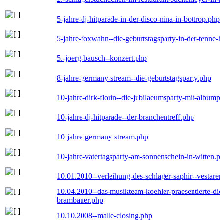
5-jahre-dj-hitparade-in-der-disco-nina-in-bottrop.php
5-jahre-foxwahn--die-geburtstagsparty-in-der-tenn
5.-joerg-bausch--konzert.php
8-jahre-germany-stream--die-geburtstagsparty.php
10-jahre-dirk-florin--die-jubilaeumsparty-mit-album
10-jahre-dj-hitparade--der-branchentreff.php
10-jahre-germany-stream.php
10-jahre-vatertagsparty-am-sonnenschein-in-witten.
10.01.2010--verleihung-des-schlager-saphir--vestar
10.04.2010--das-musikteam-koehler-praesentierte-di
brambauer.php
10.10.2008--malle-closing.php