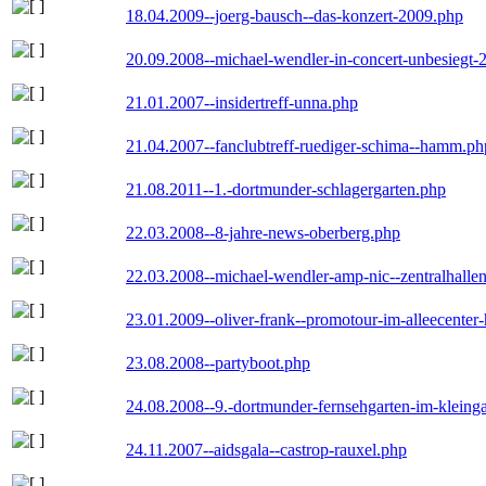
18.04.2009--joerg-bausch--das-konzert-2009.php
20.09.2008--michael-wendler-in-concert-unbesiegt-
21.01.2007--insidertreff-unna.php
21.04.2007--fanclubtreff-ruediger-schima--hamm.ph
21.08.2011--1.-dortmunder-schlagergarten.php
22.03.2008--8-jahre-news-oberberg.php
22.03.2008--michael-wendler-amp-nic--zentralhall
23.01.2009--oliver-frank--promotour-im-alleecente
23.08.2008--partyboot.php
24.08.2008--9.-dortmunder-fernsehgarten-im-kleinga
24.11.2007--aidsgala--castrop-rauxel.php