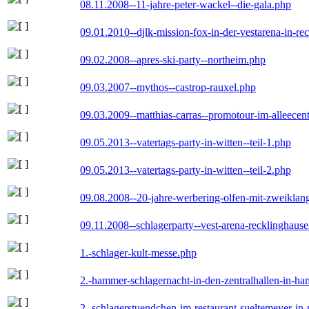
08.11.2008--11-jahre-peter-wackel--die-gala.php
09.01.2010--djlk-mission-fox-in-der-vestarena-in-re
09.02.2008--apres-ski-party--northeim.php
09.03.2007--mythos--castrop-rauxel.php
09.03.2009--matthias-carras--promotour-im-alleece
09.05.2013--vatertags-party-in-witten--teil-1.php
09.05.2013--vatertags-party-in-witten--teil-2.php
09.08.2008--20-jahre-werbering-olfen-mit-zweiklan
09.11.2008--schlagerparty--vest-arena-recklinghaus
1.-schlager-kult-messe.php
2.-hammer-schlagernacht-in-den-zentralhallen-in-h
2.-schlagerstuendchen-im-restaurant-sueltemeyer-in