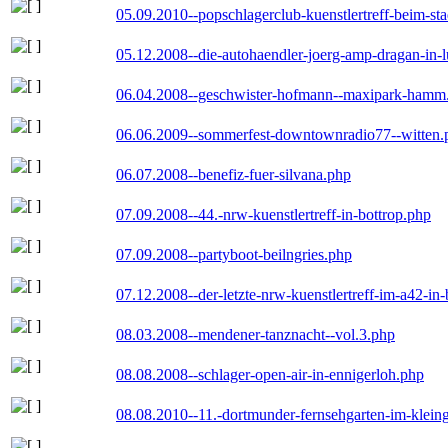
05.09.2010--popschlagerclub-kuenstlertreff-beim-sta
05.12.2008--die-autohaendler-joerg-amp-dragan-in-
06.04.2008--geschwister-hofmann--maxipark-hamm
06.06.2009--sommerfest-downtownradio77--witten.
06.07.2008--benefiz-fuer-silvana.php
07.09.2008--44.-nrw-kuenstlertreff-in-bottrop.php
07.09.2008--partyboot-beilngries.php
07.12.2008--der-letzte-nrw-kuenstlertreff-im-a42-in-
08.03.2008--mendener-tanznacht--vol.3.php
08.08.2008--schlager-open-air-in-ennigerloh.php
08.08.2010--11.-dortmunder-fernsehgarten-im-klein