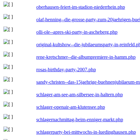
oberhausen-feiert-im-stadion-niederrhein.php
olaf-henning--die-grosse-party-zum-20jaehrigen-bu
olli-ole--apres-ski-party-in-ascheberg.php
original-kultshow--die-jubilaeumsparty-in-reinfeld.p
rene-kretschmer--die-albumpremiere-in-hamm.php
rosas-birthday-party-2007.php
sandy-christen--das-15jaehrige-buehnenjubilaeum-m
schlager-am-see-am-silbersee-in-haltern.php
schlager-openair-am-klutensee.php
schlagernachmittag-beim-enniger-markt.php
schlagerparty-bei-mittwochs-in-luedinghausen.php