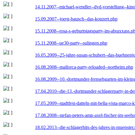
14.11.2007--michael-wendler--dvd-vorstellung--kin
15.09.2007--joerg-bausch--das-konzert.php
15.11.2008--rosa-s-geburtstagsparty-im-abraxxass.p
15.11.2008--ue30-party--sulingen.php
16.05.2009--25-jahre-susan-schubert--das-buehnenj
16.08.2008--mallorca-party-reloaded--northeim.php
16.08.2009--10.-dortmunder-fernsehgarten-im-klein
17.04.2010--die-13.-dortmunder-schlagerparty-in-der
17.05.2009--stadtfest-datteln-mit-bella-vista-marco-
17.08.2008--stefan-peters-amp-axel-fischer-im-seeho
18.02.2013--die-schlagerhits-des-jahres-in-muenster