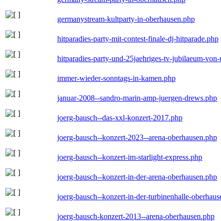
germanystream-kultparty-in-oberhausen.php
hitparadies-party-mit-contest-finale-dj-hitparade.php
hitparadies-party-und-25jaehriges-tv-jubilaeum-vo
immer-wieder-sonntags-in-kamen.php
januar-2008--sandro-marin-amp-juergen-drews.php
joerg-bausch--das-xxl-konzert-2017.php
joerg-bausch--konzert-2023--arena-oberhausen.php
joerg-bausch--konzert-im-starlight-express.php
joerg-bausch--konzert-in-der-arena-oberhausen.php
joerg-bausch--konzert-in-der-turbinenhalle-oberhau
joerg-bausch-konzert-2013--arena-oberhausen.php