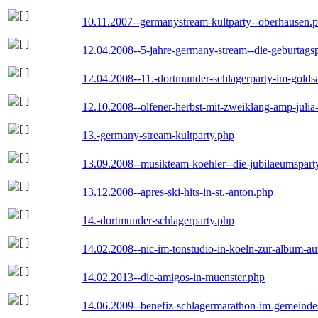
10.11.2007--germanystream-kultparty--oberhausen.
12.04.2008--5-jahre-germany-stream--die-geburtags
12.04.2008--11.-dortmunder-schlagerparty-im-goldsa
12.10.2008--olfener-herbst-mit-zweiklang-amp-julia
13.-germany-stream-kultparty.php
13.09.2008--musikteam-koehler--die-jubilaeumspart
13.12.2008--apres-ski-hits-in-st.-anton.php
14.-dortmunder-schlagerparty.php
14.02.2008--nic-im-tonstudio-in-koeln-zur-album-a
14.02.2013--die-amigos-in-muenster.php
14.06.2009--benefiz-schlagermarathon-im-gemeindes