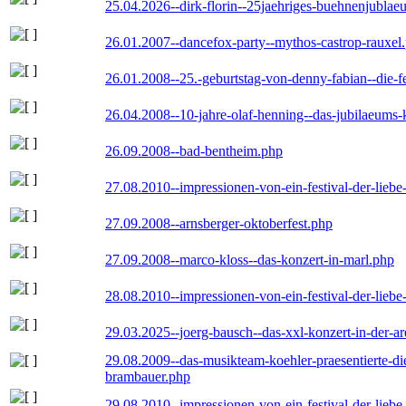
25.04.2026--dirk-florin--25jaehriges-buehnenjublaeu
26.01.2007--dancefox-party--mythos-castrop-rauxel
26.01.2008--25.-geburtstag-von-denny-fabian--die-fei
26.04.2008--10-jahre-olaf-henning--das-jubilaeums-
26.09.2008--bad-bentheim.php
27.08.2010--impressionen-von-ein-festival-der-lieb
27.09.2008--arnsberger-oktoberfest.php
27.09.2008--marco-kloss--das-konzert-in-marl.php
28.08.2010--impressionen-von-ein-festival-der-lieb
29.03.2025--joerg-bausch--das-xxl-konzert-in-der-a
29.08.2009--das-musikteam-koehler-praesentierte-di
brambauer.php
29.08.2010--impressionen-von-ein-festival-der-lieb