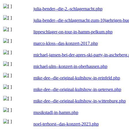
julia-bender--die-2.-schlagernacht.php
julia-bender--die-schlagernacht-zum-10jaehrigen-b
lippeschlager-on-tour-in-hamm-pelkum.php
marco-kloss--das-konzert-2017.php
michael-jansen-bei-der-apres-ski-party-in-ascheberg
michael-ulm--konzert-in-oberhausen.php
mike-dee--die-original-kultshow-in-reinfeld.php
mike-dee--die-original-kultshow-in-uetersen.php
mike-dee--die-original-kultshow-in-wittenburg.php
musikstadl-in-hamm.php
noel-terhorst--das-konzert-2023.php