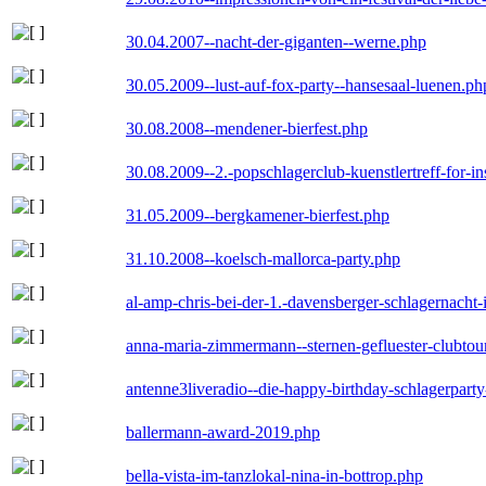
30.04.2007--nacht-der-giganten--werne.php
30.05.2009--lust-auf-fox-party--hansesaal-luenen.ph
30.08.2008--mendener-bierfest.php
30.08.2009--2.-popschlagerclub-kuenstlertreff-for-i
31.05.2009--bergkamener-bierfest.php
31.10.2008--koelsch-mallorca-party.php
al-amp-chris-bei-der-1.-davensberger-schlagernacht
anna-maria-zimmermann--sternen-gefluester-clubtou
antenne3liveradio--die-happy-birthday-schlagerpart
ballermann-award-2019.php
bella-vista-im-tanzlokal-nina-in-bottrop.php