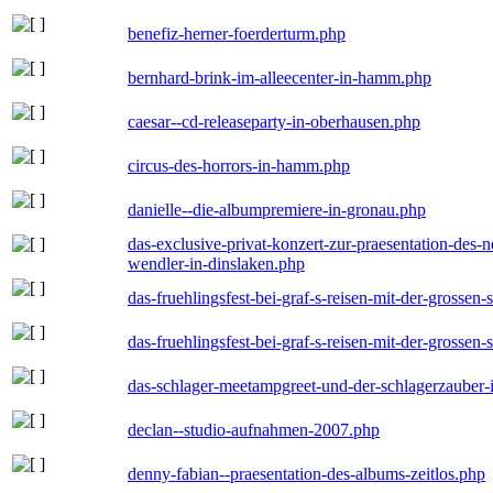
benefiz-herner-foerderturm.php
bernhard-brink-im-alleecenter-in-hamm.php
caesar--cd-releaseparty-in-oberhausen.php
circus-des-horrors-in-hamm.php
danielle--die-albumpremiere-in-gronau.php
das-exclusive-privat-konzert-zur-praesentation-des
wendler-in-dinslaken.php
das-fruehlingsfest-bei-graf-s-reisen-mit-der-grossen-
das-fruehlingsfest-bei-graf-s-reisen-mit-der-grossen-
das-schlager-meetampgreet-und-der-schlagerzauber-
declan--studio-aufnahmen-2007.php
denny-fabian--praesentation-des-albums-zeitlos.php