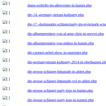
diana-sorbello-im-alleecenter-in-hamm.php
die-14.-germany-stream-kultparty.php
die-17.-dortmunder-schlagerparty-im-revierpark-wis
die-albumpremiere-von-al-amp-chris-in-greven.php
die-albumpremiere-von-midoo-in-hamm.php
die-carmen-nebel-show-in-muenster.php
die-germanystream-kultparty-2014-in-oberhausen.p
die-grosse-schlager-hitparade-in-ahlen.php
die-grosse-schlager-hitparade-xxl-in-ahlen.php
die-grosse-schlager-party-tour-in-hamm.php
die-grosse-schlager-party-tour-in-kamen.php