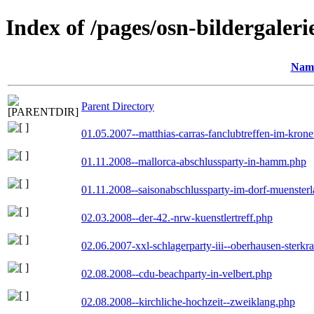
Index of /pages/osn-bildergaleri
Nam
Parent Directory
01.05.2007--matthias-carras-fanclubtreffen-im-kron
01.11.2008--mallorca-abschlussparty-in-hamm.php
01.11.2008--saisonabschlussparty-im-dorf-muenster
02.03.2008--der-42.-nrw-kuenstlertreff.php
02.06.2007-xxl-schlagerparty-iii--oberhausen-sterkr
02.08.2008--cdu-beachparty-in-velbert.php
02.08.2008--kirchliche-hochzeit--zweiklang.php