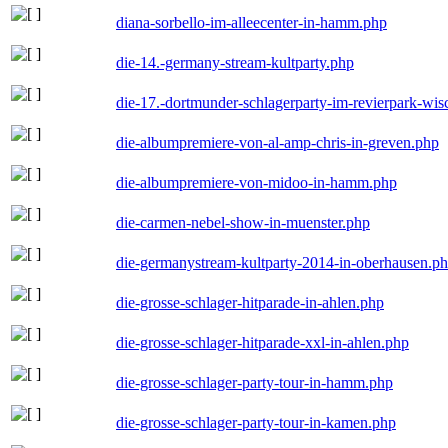
diana-sorbello-im-alleecenter-in-hamm.php
die-14.-germany-stream-kultparty.php
die-17.-dortmunder-schlagerparty-im-revierpark-wis
die-albumpremiere-von-al-amp-chris-in-greven.php
die-albumpremiere-von-midoo-in-hamm.php
die-carmen-nebel-show-in-muenster.php
die-germanystream-kultparty-2014-in-oberhausen.p
die-grosse-schlager-hitparade-in-ahlen.php
die-grosse-schlager-hitparade-xxl-in-ahlen.php
die-grosse-schlager-party-tour-in-hamm.php
die-grosse-schlager-party-tour-in-kamen.php