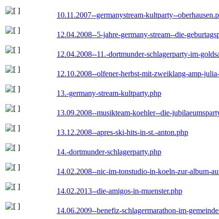
10.11.2007--germanystream-kultparty--oberhausen.
12.04.2008--5-jahre-germany-stream--die-geburtags
12.04.2008--11.-dortmunder-schlagerparty-im-goldsa
12.10.2008--olfener-herbst-mit-zweiklang-amp-julia
13.-germany-stream-kultparty.php
13.09.2008--musikteam-koehler--die-jubilaeumspart
13.12.2008--apres-ski-hits-in-st.-anton.php
14.-dortmunder-schlagerparty.php
14.02.2008--nic-im-tonstudio-in-koeln-zur-album-a
14.02.2013--die-amigos-in-muenster.php
14.06.2009--benefiz-schlagermarathon-im-gemeindes