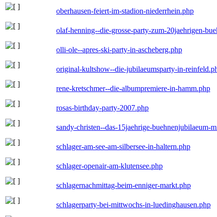
oberhausen-feiert-im-stadion-niederrhein.php
olaf-henning--die-grosse-party-zum-20jaehrigen-bu
olli-ole--apres-ski-party-in-ascheberg.php
original-kultshow--die-jubilaeumsparty-in-reinfeld.p
rene-kretschmer--die-albumpremiere-in-hamm.php
rosas-birthday-party-2007.php
sandy-christen--das-15jaehrige-buehnenjubilaeum-m
schlager-am-see-am-silbersee-in-haltern.php
schlager-openair-am-klutensee.php
schlagernachmittag-beim-enniger-markt.php
schlagerparty-bei-mittwochs-in-luedinghausen.php