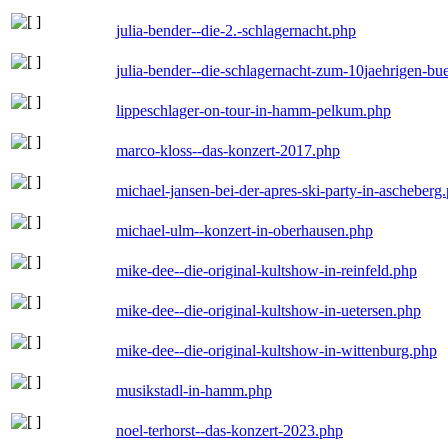
julia-bender--die-2.-schlagernacht.php
julia-bender--die-schlagernacht-zum-10jaehrigen-b
lippeschlager-on-tour-in-hamm-pelkum.php
marco-kloss--das-konzert-2017.php
michael-jansen-bei-der-apres-ski-party-in-ascheberg
michael-ulm--konzert-in-oberhausen.php
mike-dee--die-original-kultshow-in-reinfeld.php
mike-dee--die-original-kultshow-in-uetersen.php
mike-dee--die-original-kultshow-in-wittenburg.php
musikstadl-in-hamm.php
noel-terhorst--das-konzert-2023.php