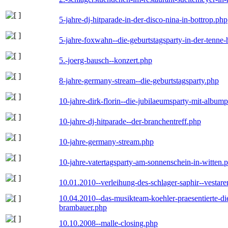
5-jahre-dj-hitparade-in-der-disco-nina-in-bottrop.php
5-jahre-foxwahn--die-geburtstagsparty-in-der-tenn
5.-joerg-bausch--konzert.php
8-jahre-germany-stream--die-geburtstagsparty.php
10-jahre-dirk-florin--die-jubilaeumsparty-mit-album
10-jahre-dj-hitparade--der-branchentreff.php
10-jahre-germany-stream.php
10-jahre-vatertagsparty-am-sonnenschein-in-witten.
10.01.2010--verleihung-des-schlager-saphir--vestar
10.04.2010--das-musikteam-koehler-praesentierte-di
brambauer.php
10.10.2008--malle-closing.php