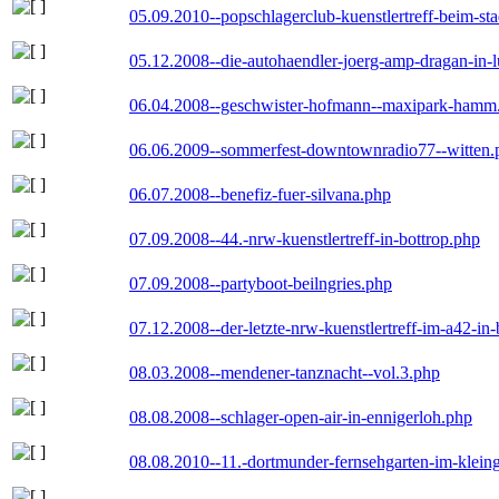
05.09.2010--popschlagerclub-kuenstlertreff-beim-sta
05.12.2008--die-autohaendler-joerg-amp-dragan-in-
06.04.2008--geschwister-hofmann--maxipark-hamm
06.06.2009--sommerfest-downtownradio77--witten.
06.07.2008--benefiz-fuer-silvana.php
07.09.2008--44.-nrw-kuenstlertreff-in-bottrop.php
07.09.2008--partyboot-beilngries.php
07.12.2008--der-letzte-nrw-kuenstlertreff-im-a42-in-
08.03.2008--mendener-tanznacht--vol.3.php
08.08.2008--schlager-open-air-in-ennigerloh.php
08.08.2010--11.-dortmunder-fernsehgarten-im-klein