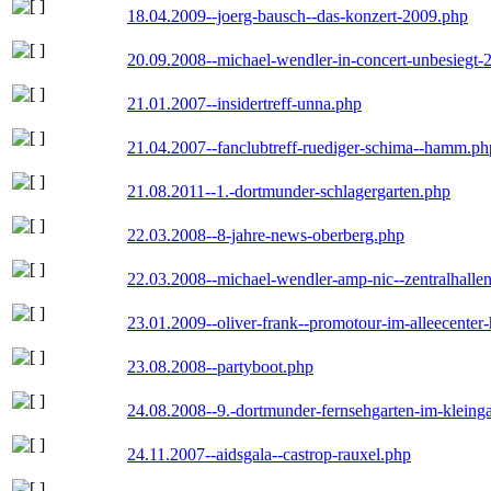
18.04.2009--joerg-bausch--das-konzert-2009.php
20.09.2008--michael-wendler-in-concert-unbesiegt-
21.01.2007--insidertreff-unna.php
21.04.2007--fanclubtreff-ruediger-schima--hamm.ph
21.08.2011--1.-dortmunder-schlagergarten.php
22.03.2008--8-jahre-news-oberberg.php
22.03.2008--michael-wendler-amp-nic--zentralhall
23.01.2009--oliver-frank--promotour-im-alleecente
23.08.2008--partyboot.php
24.08.2008--9.-dortmunder-fernsehgarten-im-kleinga
24.11.2007--aidsgala--castrop-rauxel.php