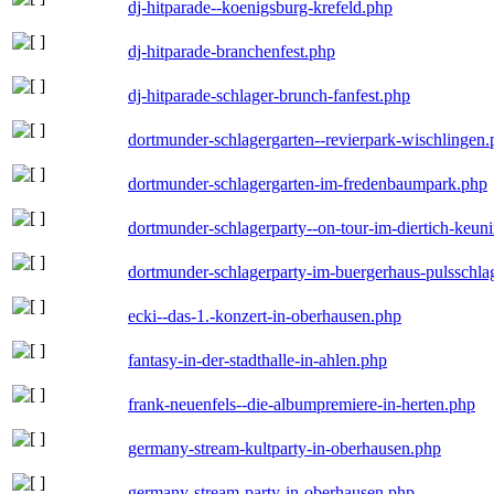
dj-hitparade--koenigsburg-krefeld.php
dj-hitparade-branchenfest.php
dj-hitparade-schlager-brunch-fanfest.php
dortmunder-schlagergarten--revierpark-wischlingen
dortmunder-schlagergarten-im-fredenbaumpark.php
dortmunder-schlagerparty--on-tour-im-diertich-keu
dortmunder-schlagerparty-im-buergerhaus-pulsschla
ecki--das-1.-konzert-in-oberhausen.php
fantasy-in-der-stadthalle-in-ahlen.php
frank-neuenfels--die-albumpremiere-in-herten.php
germany-stream-kultparty-in-oberhausen.php
germany-stream-party-in-oberhausen.php