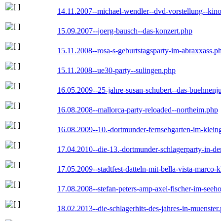
14.11.2007--michael-wendler--dvd-vorstellung--kin
15.09.2007--joerg-bausch--das-konzert.php
15.11.2008--rosa-s-geburtstagsparty-im-abraxxass.p
15.11.2008--ue30-party--sulingen.php
16.05.2009--25-jahre-susan-schubert--das-buehnenj
16.08.2008--mallorca-party-reloaded--northeim.php
16.08.2009--10.-dortmunder-fernsehgarten-im-klein
17.04.2010--die-13.-dortmunder-schlagerparty-in-der
17.05.2009--stadtfest-datteln-mit-bella-vista-marco-
17.08.2008--stefan-peters-amp-axel-fischer-im-seeho
18.02.2013--die-schlagerhits-des-jahres-in-muenster