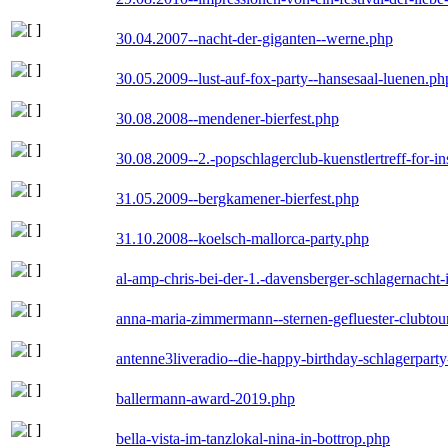
30.04.2007--nacht-der-giganten--werne.php
30.05.2009--lust-auf-fox-party--hansesaal-luenen.ph
30.08.2008--mendener-bierfest.php
30.08.2009--2.-popschlagerclub-kuenstlertreff-for-i
31.05.2009--bergkamener-bierfest.php
31.10.2008--koelsch-mallorca-party.php
al-amp-chris-bei-der-1.-davensberger-schlagernacht
anna-maria-zimmermann--sternen-gefluester-clubtou
antenne3liveradio--die-happy-birthday-schlagerpart
ballermann-award-2019.php
bella-vista-im-tanzlokal-nina-in-bottrop.php