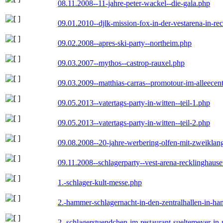
08.11.2008--11-jahre-peter-wackel--die-gala.php
09.01.2010--djlk-mission-fox-in-der-vestarena-in-re
09.02.2008--apres-ski-party--northeim.php
09.03.2007--mythos--castrop-rauxel.php
09.03.2009--matthias-carras--promotour-im-alleece
09.05.2013--vatertags-party-in-witten--teil-1.php
09.05.2013--vatertags-party-in-witten--teil-2.php
09.08.2008--20-jahre-werbering-olfen-mit-zweiklan
09.11.2008--schlagerparty--vest-arena-recklinghaus
1.-schlager-kult-messe.php
2.-hammer-schlagernacht-in-den-zentralhallen-in-h
2.-schlagerstuendchen-im-restaurant-sueltemeyer-in