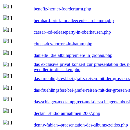
benefiz-herner-foerderturm.php
bernhard-brink-im-alleecenter-in-hamm.php
caesar--cd-releaseparty-in-oberhausen.php
circus-des-horrors-in-hamm.php
danielle--die-albumpremiere-in-gronau.php
das-exclusive-privat-konzert-zur-praesentation-des
wendler-in-dinslaken.php
das-fruehlingsfest-bei-graf-s-reisen-mit-der-grossen-
das-fruehlingsfest-bei-graf-s-reisen-mit-der-grossen-
das-schlager-meetampgreet-und-der-schlagerzauber-
declan--studio-aufnahmen-2007.php
denny-fabian--praesentation-des-albums-zeitlos.php