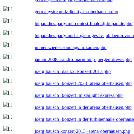
germanystream-kultparty-in-oberhausen.php
hitparadies-party-mit-contest-finale-dj-hitparade.php
hitparadies-party-und-25jaehriges-tv-jubilaeum-vo
immer-wieder-sonntags-in-kamen.php
januar-2008--sandro-marin-amp-juergen-drews.php
joerg-bausch--das-xxl-konzert-2017.php
joerg-bausch--konzert-2023--arena-oberhausen.php
joerg-bausch--konzert-im-starlight-express.php
joerg-bausch--konzert-in-der-arena-oberhausen.php
joerg-bausch--konzert-in-der-turbinenhalle-oberhau
joerg-bausch-konzert-2013--arena-oberhausen.php