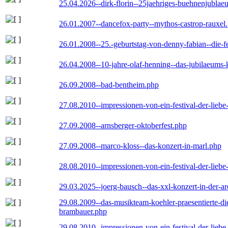
25.04.2026--dirk-florin--25jaehriges-buehnenjublaeu
26.01.2007--dancefox-party--mythos-castrop-rauxel
26.01.2008--25.-geburtstag-von-denny-fabian--die-fei
26.04.2008--10-jahre-olaf-henning--das-jubilaeums-
26.09.2008--bad-bentheim.php
27.08.2010--impressionen-von-ein-festival-der-lieb
27.09.2008--arnsberger-oktoberfest.php
27.09.2008--marco-kloss--das-konzert-in-marl.php
28.08.2010--impressionen-von-ein-festival-der-lieb
29.03.2025--joerg-bausch--das-xxl-konzert-in-der-a
29.08.2009--das-musikteam-koehler-praesentierte-di
brambauer.php
29.08.2010--impressionen-von-ein-festival-der-lieb