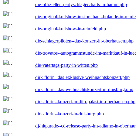
die-offiziellen-partyschlagercharts-in-hamm.php
die-original-kultshow-im-forsthaus-bolande-in-reinf
die-original-kultshow-in-reinfeld.php
die-schlagerpiloten--das-konzert-in-oberhausen.php
die-trovatos--autogrammstunde-im-marktkauf-in-lu
die-vatertags-party-in-witten.php
dirk-florin--das-exklusive-weihnachtskonzert.php
dirk-florin--das-weihnachtskonzert-in-duisburg.php
dirk-florin--konzert-im-lito-palast-in-oberhausen.php
dirk-florin--konzert-in-duisburg.php
dj-hitparade--cd-release-party-im-adiamo-in-oberha