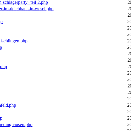
n-schlagerparty--teil-2.php
2
er-im-deichhaus-in-wesel.php
2
2
hp
2
2
2
wischlingen.php
2
hp
2
2
2
.php
2
2
2
2
2
2
nfeld.php
2
2
hp
2
luedinghausen.php
2
2