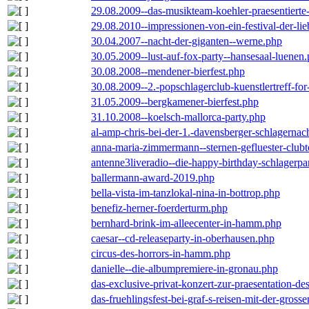
29.08.2009--das-musikteam-koehler-praesentierte
29.08.2010--impressionen-von-ein-festival-der-li
30.04.2007--nacht-der-giganten--werne.php
30.05.2009--lust-auf-fox-party--hansesaal-luenen
30.08.2008--mendener-bierfest.php
30.08.2009--2.-popschlagerclub-kuenstlertreff-fo
31.05.2009--bergkamener-bierfest.php
31.10.2008--koelsch-mallorca-party.php
al-amp-chris-bei-der-1.-davensberger-schlagerna
anna-maria-zimmermann--sternen-gefluester-clubt
antenne3liveradio--die-happy-birthday-schlagerpa
ballermann-award-2019.php
bella-vista-im-tanzlokal-nina-in-bottrop.php
benefiz-herner-foerderturm.php
bernhard-brink-im-alleecenter-in-hamm.php
caesar--cd-releaseparty-in-oberhausen.php
circus-des-horrors-in-hamm.php
danielle--die-albumpremiere-in-gronau.php
das-exclusive-privat-konzert-zur-praesentation-
das-fruehlingsfest-bei-graf-s-reisen-mit-der-grosse