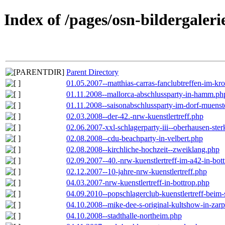
Index of /pages/osn-bildergaleri
Parent Directory
01.05.2007--matthias-carras-fanclubtreffen-im-k
01.11.2008--mallorca-abschlussparty-in-hamm.ph
01.11.2008--saisonabschlussparty-im-dorf-muenst
02.03.2008--der-42.-nrw-kuenstlertreff.php
02.06.2007-xxl-schlagerparty-iii--oberhausen-ste
02.08.2008--cdu-beachparty-in-velbert.php
02.08.2008--kirchliche-hochzeit--zweiklang.php
02.09.2007--40.-nrw-kuenstlertreff-im-a42-in-bot
02.12.2007--10-jahre-nrw-kuenstlertreff.php
04.03.2007-nrw-kuenstlertreff-in-bottrop.php
04.09.2010--popschlagerclub-kuenstlertreff-beim-
04.10.2008--mike-dee-s-original-kultshow-in-zar
04.10.2008--stadthalle-northeim.php