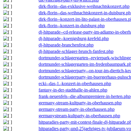
dirk-florin--das-exklusive-weihnachtskonzert.php
dirk-florin--das-weihnachtskonzert-in-duisburg.p
dirk-florin--konzert-im-lito-palast-in-oberhausen.
dirk-florin--konzert-in-duisburg.php
dj-hitparade--cd-release-party-im-adiamo-in-ober
dj-hitparade--koenigsburg-krefeld.php
dj-hitparade-branchenfest.php
dj-hitparade-schlager-brunch-fanfest.php
dortmunder-schlagergarten--revierpark-wischling
dortmunder-schlagergarten-im-fredenbaumpark.p
dortmunder-schlagerparty--on-tour-im-diertich-k
dortmunder-schlagerparty-im-buergerhaus-pulssc
ecki--das-1.-konzert-in-oberhausen.php
fantasy-in-der-stadthalle-in-ahlen.php
frank-neuenfels--die-albumpremiere-in-herten.php
germany-stream-kultparty-in-oberhausen.php
germany-stream-party-in-oberhausen.php
germanystream-kultparty-in-oberhausen.php
hitparadies-party-mit-contest-finale-dj-hitparade.p
hitparadies-party-und-25jaehriges-tv-jubilaeum