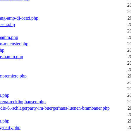
2
2
ang-amp-dj-oetzi.php
2
usen.php
2
2
n-hamm.php
2
in-muenster.php
2
php
2
nne-hamm.php
2
2
2
bumpremiere.php
2
2
2
n.php
2
arena-recklinghausen.php
2
-die-6.-schlagerparty-im-buergerhaus-luenen-brambauer.php
2
2
n.php
2
gsparty.php
2