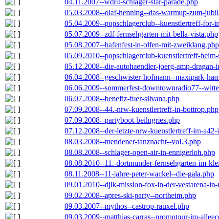
04.11.2007--wdr4-schlager-star-parade.php
05.03.2008--olaf-henning--das-warmup-zum-jubi
05.04.2009--popschlagerclub--kuenstlertreff-for-i
05.07.2009--zdf-fernsehgarten-mit-bella-vista.php
05.08.2007--hafenfest-in-olfen-mit-zweiklang.php
05.09.2010--popschlagerclub-kuenstlertreff-beim-
05.12.2008--die-autohaendler-joerg-amp-dragan-
06.04.2008--geschwister-hofmann--maxipark-ha
06.06.2009--sommerfest-downtownradio77--witt
06.07.2008--benefiz-fuer-silvana.php
07.09.2008--44.-nrw-kuenstlertreff-in-bottrop.php
07.09.2008--partyboot-beilngries.php
07.12.2008--der-letzte-nrw-kuenstlertreff-im-a42-
08.03.2008--mendener-tanznacht--vol.3.php
08.08.2008--schlager-open-air-in-ennigerloh.php
08.08.2010--11.-dortmunder-fernsehgarten-im-kle
08.11.2008--11-jahre-peter-wackel--die-gala.php
09.01.2010--djlk-mission-fox-in-der-vestarena-in
09.02.2008--apres-ski-party--northeim.php
09.03.2007--mythos--castrop-rauxel.php
09.03.2009--matthias-carras--promotour-im-alle