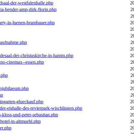
dsaal-der-westfalenhalle.php
2
ia-bender-amp-dirk-florin.php
2
2
arty-in-luenen-brambauer.php
2
2
2
m-aufnahme.php
2
2
desaal-der-christuskirche-in-hamm.php
2
ino-cinemax--essen.php
2
2
.php
2
2
enjubilaeum.php
2
hp
2
ingarten-glueckauf.php
2
der-eishalle-des-revierpark-wischlingen.php
2
o-kloss-und-peter-sebastian.php
2
ehotel-in-altmuehl.php
2
er.php
2