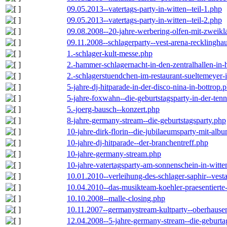
09.05.2013--vatertags-party-in-witten--teil-1.php
09.05.2013--vatertags-party-in-witten--teil-2.php
09.08.2008--20-jahre-werbering-olfen-mit-zweikl
09.11.2008--schlagerparty--vest-arena-recklingha
1.-schlager-kult-messe.php
2.-hammer-schlagernacht-in-den-zentralhallen-i
2.-schlagerstuendchen-im-restaurant-sueltemeyer-
5-jahre-dj-hitparade-in-der-disco-nina-in-bottrop.
5-jahre-foxwahn--die-geburtstagsparty-in-der-te
5.-joerg-bausch--konzert.php
8-jahre-germany-stream--die-geburtstagsparty.php
10-jahre-dirk-florin--die-jubilaeumsparty-mit-al
10-jahre-dj-hitparade--der-branchentreff.php
10-jahre-germany-stream.php
10-jahre-vatertagsparty-am-sonnenschein-in-witte
10.01.2010--verleihung-des-schlager-saphir--vest
10.04.2010--das-musikteam-koehler-praesentierte
10.10.2008--malle-closing.php
10.11.2007--germanystream-kultparty--oberhause
12.04.2008--5-jahre-germany-stream--die-geburta