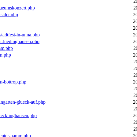
2
laeumskonzert.php
2
nsider.php
2
2
2
stadtfest-in-unna.php
2
in-luedinghausen.php
2
mm.php
2
en.php
2
2
2
2
in-bottrop.php
2
2
2
ingarten-glueck-auf.php
2
2
-recklinghausen.php
2
2
2
ecenter-hamm.php
2