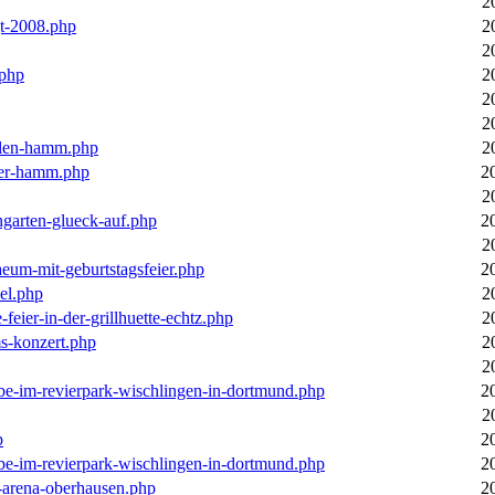
2
gt-2008.php
2
2
.php
2
2
2
llen-hamm.php
2
nter-hamm.php
2
2
ngarten-glueck-auf.php
2
2
aeum-mit-geburtstagsfeier.php
2
el.php
2
feier-in-der-grillhuette-echtz.php
2
ms-konzert.php
2
2
ebe-im-revierpark-wischlingen-in-dortmund.php
2
2
p
2
ebe-im-revierpark-wischlingen-in-dortmund.php
2
r-arena-oberhausen.php
2