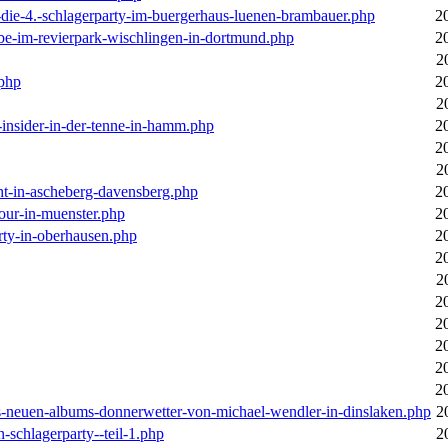
-die-4.-schlagerparty-im-buergerhaus-luenen-brambauer.php
2
ebe-im-revierpark-wischlingen-in-dortmund.php
2
2
.php
2
2
r-insider-in-der-tenne-in-hamm.php
2
2
2
cht-in-ascheberg-davensberg.php
2
our-in-muenster.php
2
rty-in-oberhausen.php
2
2
2
2
2
2
2
2
des-neuen-albums-donnerwetter-von-michael-wendler-in-dinslaken.php
2
n-schlagerparty--teil-1.php
2