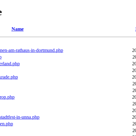
e
Name
ronen-am-rathaus-in-dortmund.php
2
p
2
erland.php
2
2
rkrade.php
2
2
2
trop.php
2
2
2
stadtfest-in-unna.php
2
pen.php
2
2