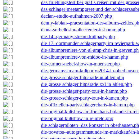
das-fruehlingsfest-bei-graf-s-reisen-mit-der-grosse
das-schlager-meetampgreet-und-der-schlagerzaub
declan--studio-aufnahmen-2007.php
denny-fabian--praesentation-des-albums-zeitlos.p
diana-sorbello-im-alleecenter-in-hamm.php
die-14.-germany-stream-kultparty.php
die-17.-dortmunder-schlagerparty-im-revierpark-
die-albumpremiere-von-al-amp-chris-in-greven.p
die-albumpremiere-von-midoo-in-hamm.php
die-carmen-nebel-show-in-muenster.php
die-germanystream-kultparty-2014-in-oberhausen
die-grosse-schlager-hitparade-in-ahlen.php
die-grosse-schlager-hitparade-xxl-in-ahlen.php
die-grosse-schlager-party-tour-in-hamm.php
die-grosse-schlager-party-tour-in-kamen.php
die-offiziellen-partyschlagercharts-in-hamm.php
die-original-kultshow-im-forsthaus-bolande-in-rei
die-original-kultshow-in-reinfeld.php
die-schlagerpiloten--das-konzert-in-oberhausen.p
die-trovatos--autogrammstunde-im-marktkauf-in-
die-vatertags-party-in-witten.php