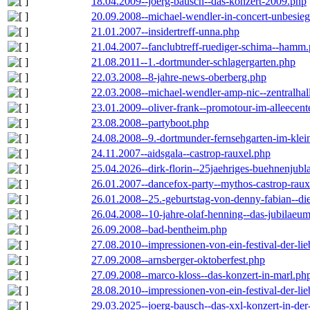
18.04.2009--joerg-bausch--das-konzert-2009.php
20.09.2008--michael-wendler-in-concert-unbesie
21.01.2007--insidertreff-unna.php
21.04.2007--fanclubtreff-ruediger-schima--hamm
21.08.2011--1.-dortmunder-schlagergarten.php
22.03.2008--8-jahre-news-oberberg.php
22.03.2008--michael-wendler-amp-nic--zentralha
23.01.2009--oliver-frank--promotour-im-alleece
23.08.2008--partyboot.php
24.08.2008--9.-dortmunder-fernsehgarten-im-klei
24.11.2007--aidsgala--castrop-rauxel.php
25.04.2026--dirk-florin--25jaehriges-buehnenjubl
26.01.2007--dancefox-party--mythos-castrop-raux
26.01.2008--25.-geburtstag-von-denny-fabian--die-
26.04.2008--10-jahre-olaf-henning--das-jubilaeu
26.09.2008--bad-bentheim.php
27.08.2010--impressionen-von-ein-festival-der-li
27.09.2008--arnsberger-oktoberfest.php
27.09.2008--marco-kloss--das-konzert-in-marl.ph
28.08.2010--impressionen-von-ein-festival-der-li
29.03.2025--joerg-bausch--das-xxl-konzert-in-de