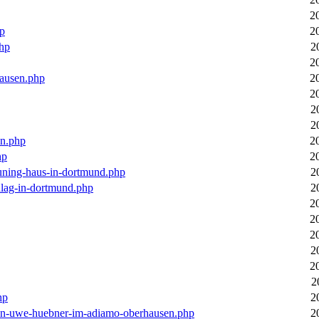
2
hp
2
php
2
2
hausen.php
2
2
2
2
en.php
2
hp
2
euning-haus-in-dortmund.php
2
hlag-in-dortmund.php
2
2
2
2
2
2
2
hp
2
-von-uwe-huebner-im-adiamo-oberhausen.php
2