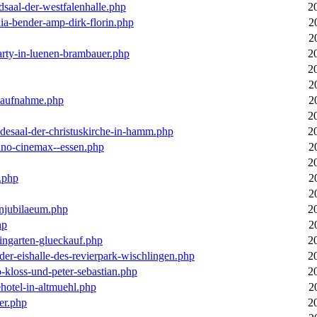
dsaal-der-westfalenhalle.php
2
ia-bender-amp-dirk-florin.php
2
2
arty-in-luenen-brambauer.php
2
2
2
m-aufnahme.php
2
2
desaal-der-christuskirche-in-hamm.php
2
ino-cinemax--essen.php
2
2
.php
2
2
enjubilaeum.php
2
hp
2
ingarten-glueckauf.php
2
der-eishalle-des-revierpark-wischlingen.php
2
o-kloss-und-peter-sebastian.php
2
ehotel-in-altmuehl.php
2
er.php
2