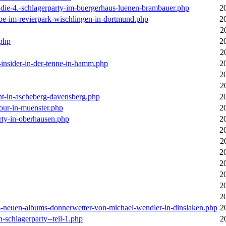
-die-4.-schlagerparty-im-buergerhaus-luenen-brambauer.php
2
ebe-im-revierpark-wischlingen-in-dortmund.php
2
2
.php
2
2
r-insider-in-der-tenne-in-hamm.php
2
2
2
cht-in-ascheberg-davensberg.php
2
our-in-muenster.php
2
rty-in-oberhausen.php
2
2
2
2
2
2
2
2
des-neuen-albums-donnerwetter-von-michael-wendler-in-dinslaken.php
2
n-schlagerparty--teil-1.php
2