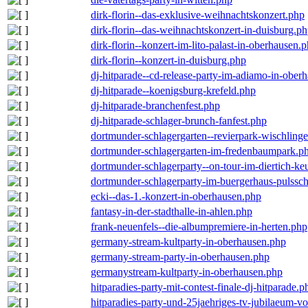
dirk-florin--das-exklusive-weihnachtskonzert.php
dirk-florin--das-weihnachtskonzert-in-duisburg.p
dirk-florin--konzert-im-lito-palast-in-oberhausen.
dirk-florin--konzert-in-duisburg.php
dj-hitparade--cd-release-party-im-adiamo-in-ober
dj-hitparade--koenigsburg-krefeld.php
dj-hitparade-branchenfest.php
dj-hitparade-schlager-brunch-fanfest.php
dortmunder-schlagergarten--revierpark-wischling
dortmunder-schlagergarten-im-fredenbaumpark.p
dortmunder-schlagerparty--on-tour-im-diertich-k
dortmunder-schlagerparty-im-buergerhaus-pulssc
ecki--das-1.-konzert-in-oberhausen.php
fantasy-in-der-stadthalle-in-ahlen.php
frank-neuenfels--die-albumpremiere-in-herten.php
germany-stream-kultparty-in-oberhausen.php
germany-stream-party-in-oberhausen.php
germanystream-kultparty-in-oberhausen.php
hitparadies-party-mit-contest-finale-dj-hitparade.p
hitparadies-party-und-25jaehriges-tv-jubilaeum