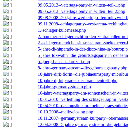
09.05.2013--vatertags-party-in-witten--teil-1.php
09.05.2013--vatertags-party-in-witten--teil-2.php
09.08.2008--20-jahre-werbering-olfen-mit-zweikl
09.11.2008--schlagerparty--vest-arena-recklingha
1.-schlager-kult-messe.php
2.-hammer-schlagernacht-in-den-zentralhallen-i
2.-schlagerstuendchen-im-restaurant-sueltemeyer-
5-jahre-dj-hitparade-in-der-disco-nina-in-bottrop.
5-jahre-foxwahn--die-geburtstagsparty-in-der-te
5.-joerg-bausch--konzert.php
8-jahre-germany-stream--die-geburtstagsparty.php
10-jahre-dirk-florin--die-jubilaeumsparty-mit-al
10-jahre-dj-hitparade--der-branchentreff.php
10-jahre-germany-stream.php
10-jahre-vatertagsparty-am-sonnenschein-in-witte
10.01.2010--verleihung-des-schlager-saphir--vest
10.04.2010--das-musikteam-koehler-praesentierte
10.10.2008--malle-closing.php
10.11.2007--germanystream-kultparty--oberhause
12.04.2008--5-jahre-germany-stream--die-geburta