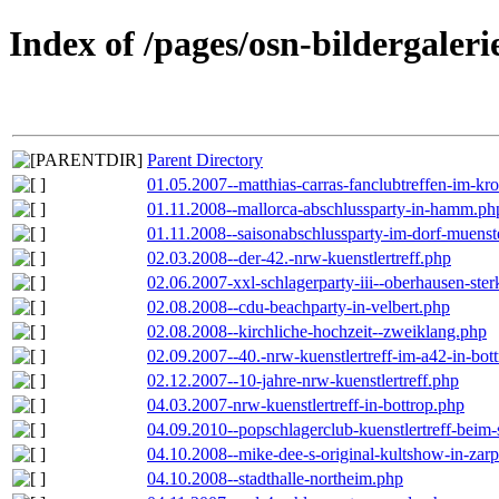
Index of /pages/osn-bildergaleri
Parent Directory
01.05.2007--matthias-carras-fanclubtreffen-im-k
01.11.2008--mallorca-abschlussparty-in-hamm.ph
01.11.2008--saisonabschlussparty-im-dorf-muenst
02.03.2008--der-42.-nrw-kuenstlertreff.php
02.06.2007-xxl-schlagerparty-iii--oberhausen-ste
02.08.2008--cdu-beachparty-in-velbert.php
02.08.2008--kirchliche-hochzeit--zweiklang.php
02.09.2007--40.-nrw-kuenstlertreff-im-a42-in-bot
02.12.2007--10-jahre-nrw-kuenstlertreff.php
04.03.2007-nrw-kuenstlertreff-in-bottrop.php
04.09.2010--popschlagerclub-kuenstlertreff-beim-
04.10.2008--mike-dee-s-original-kultshow-in-zar
04.10.2008--stadthalle-northeim.php