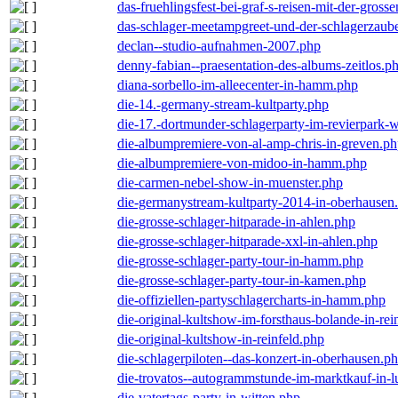
das-fruehlingsfest-bei-graf-s-reisen-mit-der-grosse
das-schlager-meetampgreet-und-der-schlagerzaub
declan--studio-aufnahmen-2007.php
denny-fabian--praesentation-des-albums-zeitlos.p
diana-sorbello-im-alleecenter-in-hamm.php
die-14.-germany-stream-kultparty.php
die-17.-dortmunder-schlagerparty-im-revierpark-
die-albumpremiere-von-al-amp-chris-in-greven.p
die-albumpremiere-von-midoo-in-hamm.php
die-carmen-nebel-show-in-muenster.php
die-germanystream-kultparty-2014-in-oberhausen
die-grosse-schlager-hitparade-in-ahlen.php
die-grosse-schlager-hitparade-xxl-in-ahlen.php
die-grosse-schlager-party-tour-in-hamm.php
die-grosse-schlager-party-tour-in-kamen.php
die-offiziellen-partyschlagercharts-in-hamm.php
die-original-kultshow-im-forsthaus-bolande-in-rei
die-original-kultshow-in-reinfeld.php
die-schlagerpiloten--das-konzert-in-oberhausen.p
die-trovatos--autogrammstunde-im-marktkauf-in-
die-vatertags-party-in-witten.php