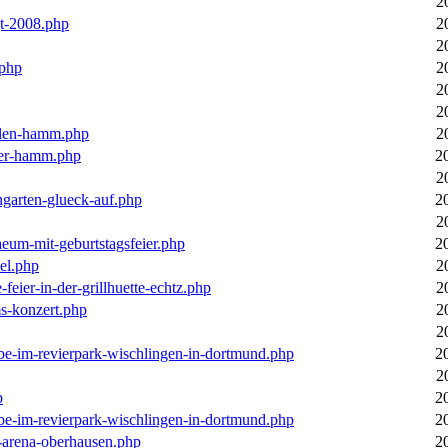
2
gt-2008.php
2
2
.php
2
2
2
llen-hamm.php
2
nter-hamm.php
2
2
ngarten-glueck-auf.php
2
2
aeum-mit-geburtstagsfeier.php
2
el.php
2
feier-in-der-grillhuette-echtz.php
2
ms-konzert.php
2
2
ebe-im-revierpark-wischlingen-in-dortmund.php
2
2
p
2
ebe-im-revierpark-wischlingen-in-dortmund.php
2
r-arena-oberhausen.php
2