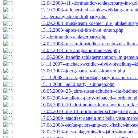
12.04.2008--11.-dortmunder-schlagerparty-im-gol
12.10.2008--olfener-herbst-mit-zweiklang-amp-jul
13.-germany-stream-kultparty.php
13.09.2008--musikteam-koehler--die-jubilaeumsp
13.12.2008--apres-ski-hits-in-st.-anton.php
14.-dortmunder-schlagerparty.php
14.02.2008--nic-im-tonstudio-in-koeln-zur-albu
14.02.2013--die-amigos-in-muenster.php
14.06.2009--benefiz-schlagermarathon-im-gemein
14.11.2007--michael-wendler--dvd-vorstellung--k
15.09.2007--joerg-bausch--das-konzert.php
15.11.2008--rosa-s-geburtstagsparty-im-abraxxass
15.11.2008--ue30-party--sulingen.php
16.05.2009--25-jahre-susan-schubert--das-buehn
16.08.2008--mallorca-party-reloaded--northeim.p
16.08.2009--10.-dortmunder-fernsehgarten-im-kle
17.04.2010--die-13.-dortmunder-schlagerparty-in-
17.05.2009--stadtfest-datteln-mit-bella-vista-marc
17.08.2008--stefan-peters-amp-axel-fischer-im-se
18.02.2013--die-schlagerhits-des-jahres-in-muenst