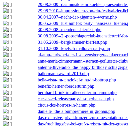
29.08.2009--das-musikteam-koehler-praesentierte
29.08.2010--impressionen-von-ein-festival-der-li
30.04.2007--nacht-der-giganten--werne.php
30.05.2009--lust-auf-fox-party--hansesaal-luenen
30.08.2008--mendener-bierfest.php
30.08.2009--2.-popschlagerclub-kuenstlertreff-fo
31.05.2009--bergkamener-bierfest.php
31.10.2008--koelsch-mallorca-party.php
al-amp-chris-bei-der-1.-davensberger-schlagerna
anna-maria-zimmermann--sternen-gefluester-clubt
antenne3liveradio--die-happy-birthday-schlagerpa
ballermann-award-2019.php
bella-vista-im-tanzlokal-nina-in-bottrop.php
benefiz-herner-foerderturm.php
bernhard-brink-im-alleecenter-in-hamm.php
caesar--cd-releaseparty-in-oberhausen.php
circus-des-horrors-in-hamm.php
danielle--die-albumpremiere-in-gronau.php
das-exclusive-privat-konzert-zur-praesentation-
das-fruehlingsfest-bei-graf-s-reisen-mit-der-grosse