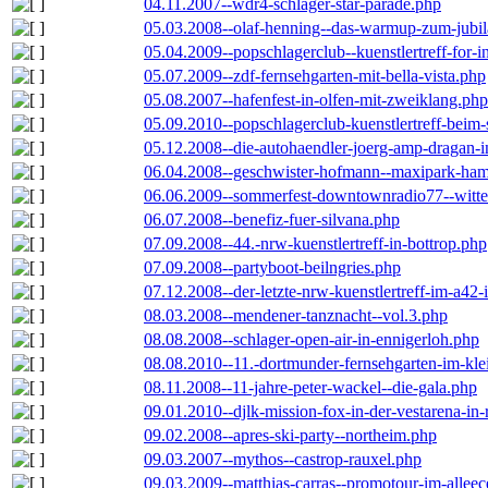
04.11.2007--wdr4-schlager-star-parade.php
05.03.2008--olaf-henning--das-warmup-zum-jubi
05.04.2009--popschlagerclub--kuenstlertreff-for-i
05.07.2009--zdf-fernsehgarten-mit-bella-vista.php
05.08.2007--hafenfest-in-olfen-mit-zweiklang.php
05.09.2010--popschlagerclub-kuenstlertreff-beim-
05.12.2008--die-autohaendler-joerg-amp-dragan-
06.04.2008--geschwister-hofmann--maxipark-ha
06.06.2009--sommerfest-downtownradio77--witt
06.07.2008--benefiz-fuer-silvana.php
07.09.2008--44.-nrw-kuenstlertreff-in-bottrop.php
07.09.2008--partyboot-beilngries.php
07.12.2008--der-letzte-nrw-kuenstlertreff-im-a42-
08.03.2008--mendener-tanznacht--vol.3.php
08.08.2008--schlager-open-air-in-ennigerloh.php
08.08.2010--11.-dortmunder-fernsehgarten-im-kle
08.11.2008--11-jahre-peter-wackel--die-gala.php
09.01.2010--djlk-mission-fox-in-der-vestarena-in
09.02.2008--apres-ski-party--northeim.php
09.03.2007--mythos--castrop-rauxel.php
09.03.2009--matthias-carras--promotour-im-alle