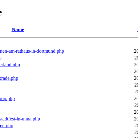
e
Name
ronen-am-rathaus-in-dortmund.php
2
p
2
erland.php
2
2
rkrade.php
2
2
2
trop.php
2
2
2
stadtfest-in-unna.php
2
pen.php
2
2