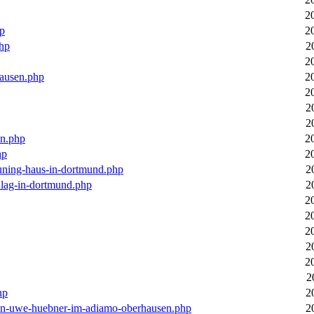
2
hp
2
php
2
2
hausen.php
2
2
2
2
en.php
2
hp
2
euning-haus-in-dortmund.php
2
hlag-in-dortmund.php
2
2
2
2
2
2
2
hp
2
-von-uwe-huebner-im-adiamo-oberhausen.php
2