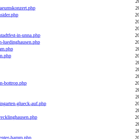
2
laeumskonzert.php
2
nsider.php
2
2
2
stadtfest-in-unna.php
2
in-luedinghausen.php
2
mm.php
2
en.php
2
2
2
2
in-bottrop.php
2
2
2
ingarten-glueck-auf.php
2
2
-recklinghausen.php
2
2
2
ecenter-hamm.php
2