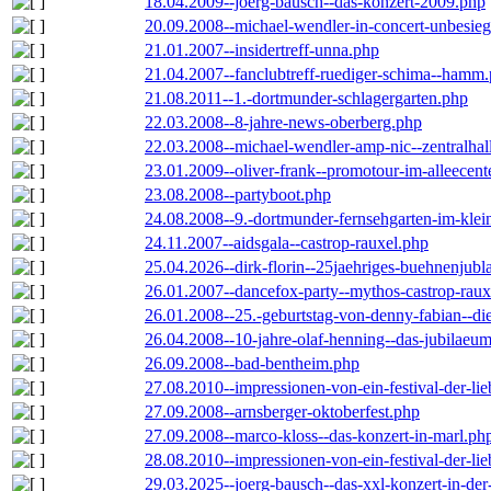
18.04.2009--joerg-bausch--das-konzert-2009.php
20.09.2008--michael-wendler-in-concert-unbesie
21.01.2007--insidertreff-unna.php
21.04.2007--fanclubtreff-ruediger-schima--hamm
21.08.2011--1.-dortmunder-schlagergarten.php
22.03.2008--8-jahre-news-oberberg.php
22.03.2008--michael-wendler-amp-nic--zentralha
23.01.2009--oliver-frank--promotour-im-alleece
23.08.2008--partyboot.php
24.08.2008--9.-dortmunder-fernsehgarten-im-klei
24.11.2007--aidsgala--castrop-rauxel.php
25.04.2026--dirk-florin--25jaehriges-buehnenjubl
26.01.2007--dancefox-party--mythos-castrop-raux
26.01.2008--25.-geburtstag-von-denny-fabian--die-
26.04.2008--10-jahre-olaf-henning--das-jubilaeu
26.09.2008--bad-bentheim.php
27.08.2010--impressionen-von-ein-festival-der-li
27.09.2008--arnsberger-oktoberfest.php
27.09.2008--marco-kloss--das-konzert-in-marl.ph
28.08.2010--impressionen-von-ein-festival-der-li
29.03.2025--joerg-bausch--das-xxl-konzert-in-de