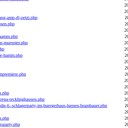
2
2
ang-amp-dj-oetzi.php
2
usen.php
2
2
n-hamm.php
2
in-muenster.php
2
php
2
nne-hamm.php
2
2
2
bumpremiere.php
2
2
2
n.php
2
arena-recklinghausen.php
2
-die-6.-schlagerparty-im-buergerhaus-luenen-brambauer.php
2
2
n.php
2
gsparty.php
2