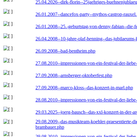
25.04.2026--dirk-florin--25jaehriges-buehnenjublaeu
26.01.2007--dancefox-party--mythos-castrop-rauxel
26.01.2008--25.-geburtstag-von-denny-fabian--die-fei
26.04.2008--10-jahre-olaf-henning--das-jubilaeums-
26.09.2008--bad-bentheim.php
27.08.2010--impressionen-von-ein-festival-der-lieb
27.09.2008--arnsberger-oktoberfest.php
27.09.2008--marco-kloss--das-konzert-in-marl.php
28.08.2010--impressionen-von-ein-festival-der-lieb
29.03.2025--joerg-bausch--das-xxl-konzert-in-der-a
29.08.2009--das-musikteam-koehler-praesentierte-di
brambauer.php
29.08.2010--impressionen-von-ein-festival-der-lieb