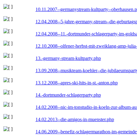
10.11.2007--germanystream-kultparty--oberhausen.
12.04.2008--5-jahre-germany-stream--die-geburtags
12.04.2008--11.-dortmunder-schlagerparty-im-goldsa
12.10.2008--olfener-herbst-mit-zweiklang-amp-julia
13.-germany-stream-kultparty.php
13.09.2008--musikteam-koehler--die-jubilaeumspart
13.12.2008--apres-ski-hits-in-st.-anton.php
14.-dortmunder-schlagerparty.php
14.02.2008--nic-im-tonstudio-in-koeln-zur-album-a
14.02.2013--die-amigos-in-muenster.php
14.06.2009--benefiz-schlagermarathon-im-gemeindes