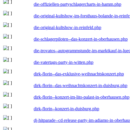
die-offiziellen-partyschlagercharts-in-hamm.php
die-original-kultshow-im-forsthaus-bolande-in-reinf
die-original-kultshow-in-reinfeld.php
die-schlagerpiloten--das-konzert-in-oberhausen.php
die-trovatos--autogrammstunde-im-marktkauf-in-lu
die-vatertags-party-in-witten.php
dirk-florin--das-exklusive-weihnachtskonzert.php
dirk-florin--das-weihnachtskonzert-in-duisburg.php
dirk-florin--konzert-im-lito-palast-in-oberhausen.php
dirk-florin--konzert-in-duisburg.php
dj-hitparade--cd-release-party-im-adiamo-in-oberha