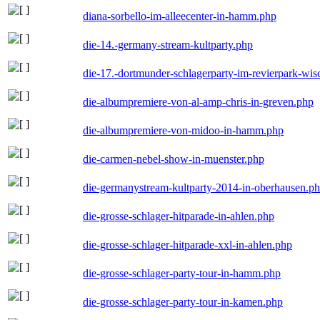
diana-sorbello-im-alleecenter-in-hamm.php
die-14.-germany-stream-kultparty.php
die-17.-dortmunder-schlagerparty-im-revierpark-wis
die-albumpremiere-von-al-amp-chris-in-greven.php
die-albumpremiere-von-midoo-in-hamm.php
die-carmen-nebel-show-in-muenster.php
die-germanystream-kultparty-2014-in-oberhausen.p
die-grosse-schlager-hitparade-in-ahlen.php
die-grosse-schlager-hitparade-xxl-in-ahlen.php
die-grosse-schlager-party-tour-in-hamm.php
die-grosse-schlager-party-tour-in-kamen.php