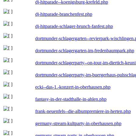
dj-hitparade--koenigsburg-krefeld.php
dj-hitparade-branchenfest.php
dj-hitparade-schlager-brunch-fanfest.php
dortmunder-schlagergarten--revierpark-wischlingen
dortmunder-schlagergarten-im-fredenbaumpark.php
dortmunder-schlagerparty--on-tour-im-diertich-keu
dortmunder-schlagerparty-im-buergerhaus-pulsschla
ecki--das-1.-konzert-in-oberhausen.php
fantasy-in-der-stadthalle-in-ahlen.php
frank-neuenfels--die-albumpremiere-in-herten.php
germany-stream-kultparty-in-oberhausen.php
germany-stream-party-in-oberhausen.php