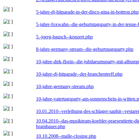
5-jahre-dj-hitparade-in-der-disco-nina-in-bottrop.php
5-jahre-foxwahn--die-geburtstagsparty-in-der-tenn
5.-joerg-bausch--konzert.php
8-jahre-germany-stream--die-geburtstagsparty.php
10-jahre-dirk-florin--die-jubilaeumsparty-mit-album
10-jahre-dj-hitparade--der-branchentreff.php
10-jahre-germany-stream.php
10-jahre-vatertagsparty-am-sonnenschein-in-witten.
10.01.2010--verleihung-des-schlager-saphir--vestar
10.04.2010--das-musikteam-koehler-praesentierte-di
brambauer.php
10.10.2008--malle-closing.php