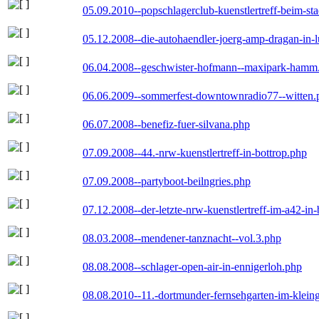
05.09.2010--popschlagerclub-kuenstlertreff-beim-sta
05.12.2008--die-autohaendler-joerg-amp-dragan-in-
06.04.2008--geschwister-hofmann--maxipark-hamm
06.06.2009--sommerfest-downtownradio77--witten.
06.07.2008--benefiz-fuer-silvana.php
07.09.2008--44.-nrw-kuenstlertreff-in-bottrop.php
07.09.2008--partyboot-beilngries.php
07.12.2008--der-letzte-nrw-kuenstlertreff-im-a42-in-
08.03.2008--mendener-tanznacht--vol.3.php
08.08.2008--schlager-open-air-in-ennigerloh.php
08.08.2010--11.-dortmunder-fernsehgarten-im-klein