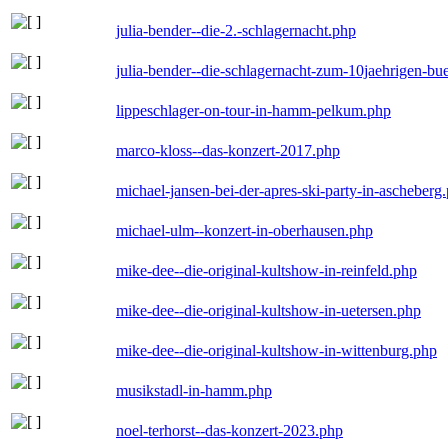
julia-bender--die-2.-schlagernacht.php
julia-bender--die-schlagernacht-zum-10jaehrigen-b
lippeschlager-on-tour-in-hamm-pelkum.php
marco-kloss--das-konzert-2017.php
michael-jansen-bei-der-apres-ski-party-in-ascheberg
michael-ulm--konzert-in-oberhausen.php
mike-dee--die-original-kultshow-in-reinfeld.php
mike-dee--die-original-kultshow-in-uetersen.php
mike-dee--die-original-kultshow-in-wittenburg.php
musikstadl-in-hamm.php
noel-terhorst--das-konzert-2023.php