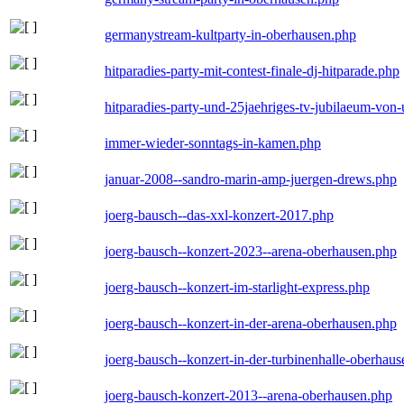
germanystream-kultparty-in-oberhausen.php
hitparadies-party-mit-contest-finale-dj-hitparade.php
hitparadies-party-und-25jaehriges-tv-jubilaeum-vo
immer-wieder-sonntags-in-kamen.php
januar-2008--sandro-marin-amp-juergen-drews.php
joerg-bausch--das-xxl-konzert-2017.php
joerg-bausch--konzert-2023--arena-oberhausen.php
joerg-bausch--konzert-im-starlight-express.php
joerg-bausch--konzert-in-der-arena-oberhausen.php
joerg-bausch--konzert-in-der-turbinenhalle-oberhau
joerg-bausch-konzert-2013--arena-oberhausen.php