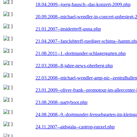
18.04.2009--joerg-bausch--das-konzert-2009.php
20.09.2008--michael-wendler-in-concert-unbesiegt-
21.01.2007--insidertreff-unna.php
21.04.2007--fanclubtreff-ruediger-schima--hamm.ph
21.08.2011--1.-dortmunder-schlagergarten.php
22.03.2008--8-jahre-news-oberberg.php
22.03.2008--michael-wendler-amp-nic--zentralhall
23.01.2009--oliver-frank--promotour-im-alleecente
23.08.2008--partyboot.php
24.08.2008--9.-dortmunder-fernsehgarten-im-kleinga
24.11.2007--aidsgala--castrop-rauxel.php