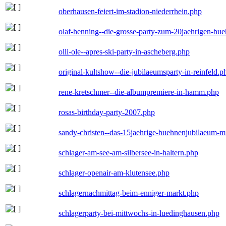
oberhausen-feiert-im-stadion-niederrhein.php
olaf-henning--die-grosse-party-zum-20jaehrigen-bu
olli-ole--apres-ski-party-in-ascheberg.php
original-kultshow--die-jubilaeumsparty-in-reinfeld.p
rene-kretschmer--die-albumpremiere-in-hamm.php
rosas-birthday-party-2007.php
sandy-christen--das-15jaehrige-buehnenjubilaeum-m
schlager-am-see-am-silbersee-in-haltern.php
schlager-openair-am-klutensee.php
schlagernachmittag-beim-enniger-markt.php
schlagerparty-bei-mittwochs-in-luedinghausen.php