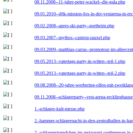
08.11.2008--11-jahre-peter-wackel--die-gala.php
09.01.2010--djlk-mission-fox-in-der-vestarena-in-re
09.02.2008--apres-ski-party--northeim.php
09.03.2007--mythos--castrop-rauxel.php
09.03.2009--matthias-carras--promotour-im-alleece
09.05.2013--vatertags-party-in-witten--teil-1.php
09.05.2013--vatertags-party-in-witten--teil-2.php
09.08.2008--20-jahre-werbering-olfen-mit-zweiklan
09.11.2008--schlagerparty--vest-arena-recklinghaus
1.-schlager-kult-messe.php
2.-hammer-schlagernacht-in-den-zentralhallen-in-h
2.-schlagerstuendchen-im-restaurant-sueltemeyer-in