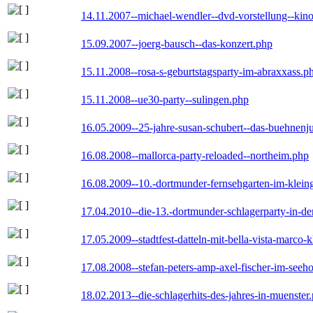
14.11.2007--michael-wendler--dvd-vorstellung--kin
15.09.2007--joerg-bausch--das-konzert.php
15.11.2008--rosa-s-geburtstagsparty-im-abraxxass.p
15.11.2008--ue30-party--sulingen.php
16.05.2009--25-jahre-susan-schubert--das-buehnenj
16.08.2008--mallorca-party-reloaded--northeim.php
16.08.2009--10.-dortmunder-fernsehgarten-im-klein
17.04.2010--die-13.-dortmunder-schlagerparty-in-der
17.05.2009--stadtfest-datteln-mit-bella-vista-marco-
17.08.2008--stefan-peters-amp-axel-fischer-im-seeho
18.02.2013--die-schlagerhits-des-jahres-in-muenster