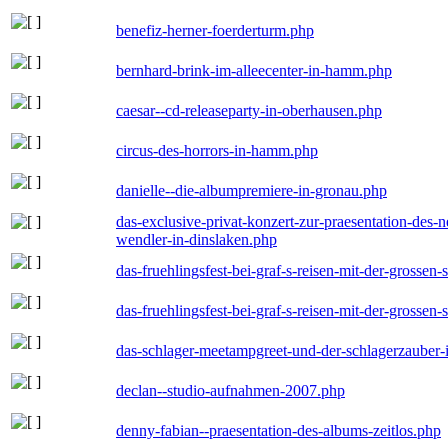
benefiz-herner-foerderturm.php
bernhard-brink-im-alleecenter-in-hamm.php
caesar--cd-releaseparty-in-oberhausen.php
circus-des-horrors-in-hamm.php
danielle--die-albumpremiere-in-gronau.php
das-exclusive-privat-konzert-zur-praesentation-des
wendler-in-dinslaken.php
das-fruehlingsfest-bei-graf-s-reisen-mit-der-grossen-
das-fruehlingsfest-bei-graf-s-reisen-mit-der-grossen-
das-schlager-meetampgreet-und-der-schlagerzauber-
declan--studio-aufnahmen-2007.php
denny-fabian--praesentation-des-albums-zeitlos.php