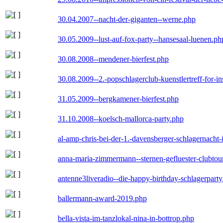
30.04.2007--nacht-der-giganten--werne.php
30.05.2009--lust-auf-fox-party--hansesaal-luenen.ph
30.08.2008--mendener-bierfest.php
30.08.2009--2.-popschlagerclub-kuenstlertreff-for-i
31.05.2009--bergkamener-bierfest.php
31.10.2008--koelsch-mallorca-party.php
al-amp-chris-bei-der-1.-davensberger-schlagernacht
anna-maria-zimmermann--sternen-gefluester-clubtou
antenne3liveradio--die-happy-birthday-schlagerpart
ballermann-award-2019.php
bella-vista-im-tanzlokal-nina-in-bottrop.php