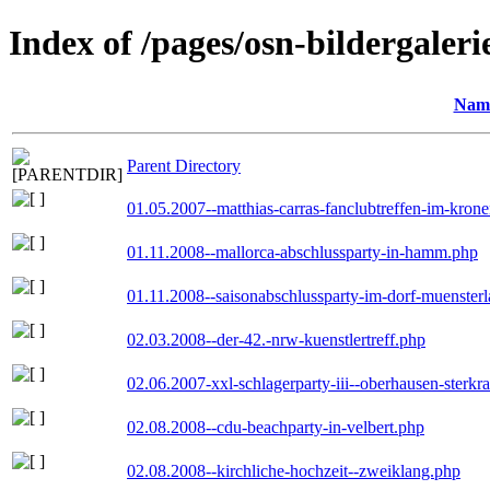
Index of /pages/osn-bildergaleri
Nam
Parent Directory
01.05.2007--matthias-carras-fanclubtreffen-im-kron
01.11.2008--mallorca-abschlussparty-in-hamm.php
01.11.2008--saisonabschlussparty-im-dorf-muenster
02.03.2008--der-42.-nrw-kuenstlertreff.php
02.06.2007-xxl-schlagerparty-iii--oberhausen-sterkr
02.08.2008--cdu-beachparty-in-velbert.php
02.08.2008--kirchliche-hochzeit--zweiklang.php