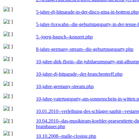
5-jahre-dj-hitparade-in-der-disco-nina-in-bottrop.php
5-jahre-foxwahn--die-geburtstagsparty-in-der-tenn
5.-joerg-bausch--konzert.php
8-jahre-germany-stream--die-geburtstagsparty.php
10-jahre-dirk-florin--die-jubilaeumsparty-mit-album
10-jahre-dj-hitparade--der-branchentreff.php
10-jahre-germany-stream.php
10-jahre-vatertagsparty-am-sonnenschein-in-witten.
10.01.2010--verleihung-des-schlager-saphir--vestar
10.04.2010--das-musikteam-koehler-praesentierte-di
brambauer.php
10.10.2008--malle-closing.php