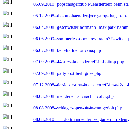
05.09.2010--popschlagerclub-kuenstlertreff-beim-sta
05.12.2008--die-autohaendler-joerg-amp-dragan-in-
06.04.2008--geschwister-hofmann--maxipark-hamm
06.06.2009--sommerfest-downtownradio77--witten.
06.07.2008--benefiz-fuer-silvana.php
07.09.2008--44.-nrw-kuenstlertreff-in-bottrop.php
07.09.2008--partyboot-beilngries.php
07.12.2008--der-letzte-nrw-kuenstlertreff-im-a42-in-
08.03.2008--mendener-tanznacht--vol.3.php
08.08.2008--schlager-open-air-in-ennigerloh.php
08.08.2010--11.-dortmunder-fernsehgarten-im-klein