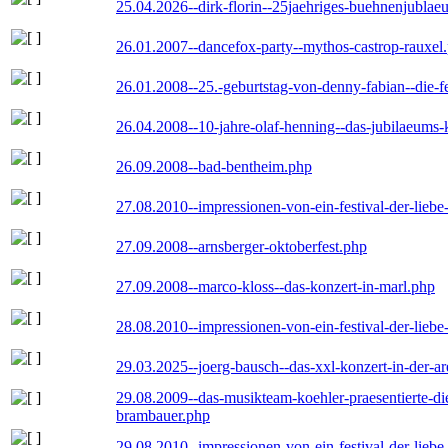
25.04.2026--dirk-florin--25jaehriges-buehnenjublaeu
26.01.2007--dancefox-party--mythos-castrop-rauxel
26.01.2008--25.-geburtstag-von-denny-fabian--die-fei
26.04.2008--10-jahre-olaf-henning--das-jubilaeums-
26.09.2008--bad-bentheim.php
27.08.2010--impressionen-von-ein-festival-der-lieb
27.09.2008--arnsberger-oktoberfest.php
27.09.2008--marco-kloss--das-konzert-in-marl.php
28.08.2010--impressionen-von-ein-festival-der-lieb
29.03.2025--joerg-bausch--das-xxl-konzert-in-der-a
29.08.2009--das-musikteam-koehler-praesentierte-di
brambauer.php
29.08.2010--impressionen-von-ein-festival-der-lieb