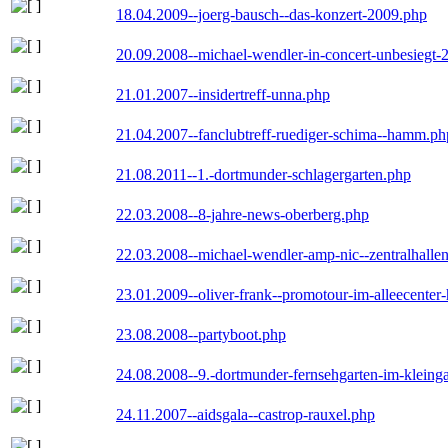
18.04.2009--joerg-bausch--das-konzert-2009.php
20.09.2008--michael-wendler-in-concert-unbesiegt-
21.01.2007--insidertreff-unna.php
21.04.2007--fanclubtreff-ruediger-schima--hamm.ph
21.08.2011--1.-dortmunder-schlagergarten.php
22.03.2008--8-jahre-news-oberberg.php
22.03.2008--michael-wendler-amp-nic--zentralhall
23.01.2009--oliver-frank--promotour-im-alleecente
23.08.2008--partyboot.php
24.08.2008--9.-dortmunder-fernsehgarten-im-kleinga
24.11.2007--aidsgala--castrop-rauxel.php