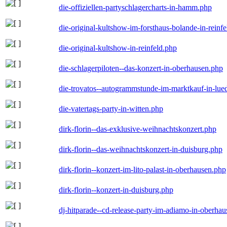
die-offiziellen-partyschlagercharts-in-hamm.php
die-original-kultshow-im-forsthaus-bolande-in-reinf
die-original-kultshow-in-reinfeld.php
die-schlagerpiloten--das-konzert-in-oberhausen.php
die-trovatos--autogrammstunde-im-marktkauf-in-lu
die-vatertags-party-in-witten.php
dirk-florin--das-exklusive-weihnachtskonzert.php
dirk-florin--das-weihnachtskonzert-in-duisburg.php
dirk-florin--konzert-im-lito-palast-in-oberhausen.php
dirk-florin--konzert-in-duisburg.php
dj-hitparade--cd-release-party-im-adiamo-in-oberha