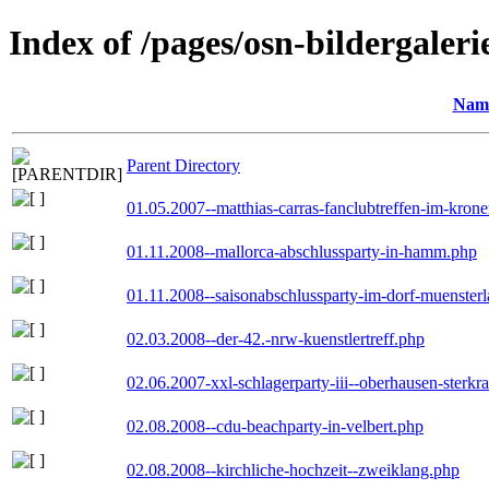
Index of /pages/osn-bildergaleri
Nam
Parent Directory
01.05.2007--matthias-carras-fanclubtreffen-im-kron
01.11.2008--mallorca-abschlussparty-in-hamm.php
01.11.2008--saisonabschlussparty-im-dorf-muenster
02.03.2008--der-42.-nrw-kuenstlertreff.php
02.06.2007-xxl-schlagerparty-iii--oberhausen-sterkr
02.08.2008--cdu-beachparty-in-velbert.php
02.08.2008--kirchliche-hochzeit--zweiklang.php