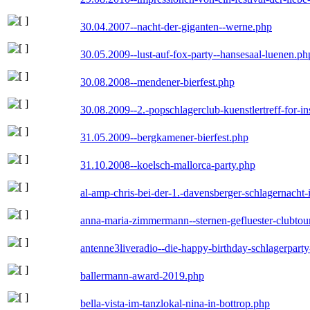
30.04.2007--nacht-der-giganten--werne.php
30.05.2009--lust-auf-fox-party--hansesaal-luenen.ph
30.08.2008--mendener-bierfest.php
30.08.2009--2.-popschlagerclub-kuenstlertreff-for-i
31.05.2009--bergkamener-bierfest.php
31.10.2008--koelsch-mallorca-party.php
al-amp-chris-bei-der-1.-davensberger-schlagernacht
anna-maria-zimmermann--sternen-gefluester-clubtou
antenne3liveradio--die-happy-birthday-schlagerpart
ballermann-award-2019.php
bella-vista-im-tanzlokal-nina-in-bottrop.php