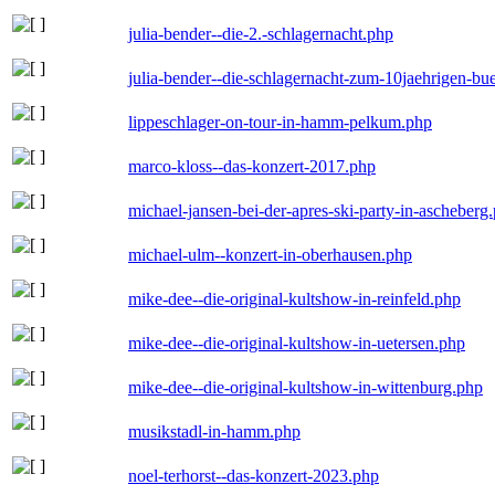
julia-bender--die-2.-schlagernacht.php
julia-bender--die-schlagernacht-zum-10jaehrigen-b
lippeschlager-on-tour-in-hamm-pelkum.php
marco-kloss--das-konzert-2017.php
michael-jansen-bei-der-apres-ski-party-in-ascheberg
michael-ulm--konzert-in-oberhausen.php
mike-dee--die-original-kultshow-in-reinfeld.php
mike-dee--die-original-kultshow-in-uetersen.php
mike-dee--die-original-kultshow-in-wittenburg.php
musikstadl-in-hamm.php
noel-terhorst--das-konzert-2023.php