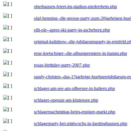
oberhausen-feiert-im-stadion-niederrhein.php
olaf-henning--die-grosse-party-zum-20jaehrigen-bu
olli-ole--apres-ski-party-in-ascheberg.php
original-kultshow--die-jubilaeumsparty-in-reinfeld.p
rene-kretschmer--die-albumpremiere-in-hamm.php
rosas-birthday-party-2007.php
sandy-christen--das-15jaehrige-buehnenjubilaeum-m
schlager-am-see-am-silbersee-in-haltern.php
schlager-openair-am-klutensee.php
schlagernachmittag-beim-enniger-markt.php
schlagerparty-bei-mittwochs-in-luedinghausen.php