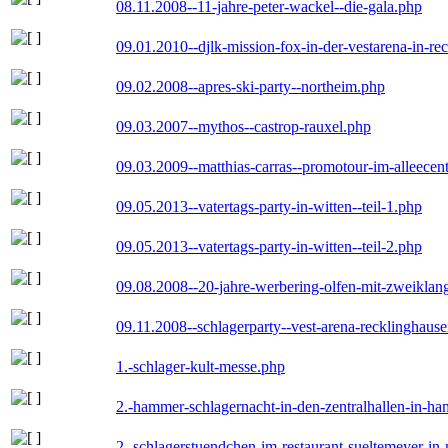
08.11.2008--11-jahre-peter-wackel--die-gala.php
09.01.2010--djlk-mission-fox-in-der-vestarena-in-re
09.02.2008--apres-ski-party--northeim.php
09.03.2007--mythos--castrop-rauxel.php
09.03.2009--matthias-carras--promotour-im-alleece
09.05.2013--vatertags-party-in-witten--teil-1.php
09.05.2013--vatertags-party-in-witten--teil-2.php
09.08.2008--20-jahre-werbering-olfen-mit-zweiklan
09.11.2008--schlagerparty--vest-arena-recklinghaus
1.-schlager-kult-messe.php
2.-hammer-schlagernacht-in-den-zentralhallen-in-h
2.-schlagerstuendchen-im-restaurant-sueltemeyer-in