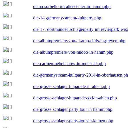
diana-sorbello-im-alleecenter-in-hamm.php
die-14.-germany-stream-kultparty.php
die-17.-dortmunder-schlagerparty-im-revierpark-wis
die-albumpremiere-von-al-amp-chris-in-greven.php
die-albumpremiere-von-midoo-in-hamm.php
die-carmen-nebel-show-in-muenster.php
die-germanystream-kultparty-2014-in-oberhausen.p
die-grosse-schlager-hitparade-in-ahlen.php
die-grosse-schlager-hitparade-xxl-in-ahlen.php
die-grosse-schlager-party-tour-in-hamm.php
die-grosse-schlager-party-tour-in-kamen.php