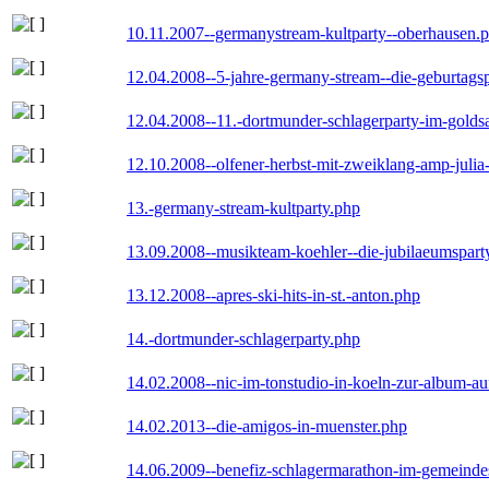
10.11.2007--germanystream-kultparty--oberhausen.
12.04.2008--5-jahre-germany-stream--die-geburtags
12.04.2008--11.-dortmunder-schlagerparty-im-goldsa
12.10.2008--olfener-herbst-mit-zweiklang-amp-julia
13.-germany-stream-kultparty.php
13.09.2008--musikteam-koehler--die-jubilaeumspart
13.12.2008--apres-ski-hits-in-st.-anton.php
14.-dortmunder-schlagerparty.php
14.02.2008--nic-im-tonstudio-in-koeln-zur-album-a
14.02.2013--die-amigos-in-muenster.php
14.06.2009--benefiz-schlagermarathon-im-gemeindes