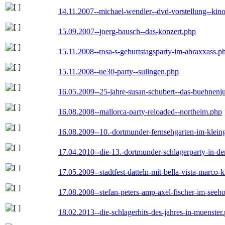
14.11.2007--michael-wendler--dvd-vorstellung--kin
15.09.2007--joerg-bausch--das-konzert.php
15.11.2008--rosa-s-geburtstagsparty-im-abraxxass.p
15.11.2008--ue30-party--sulingen.php
16.05.2009--25-jahre-susan-schubert--das-buehnenj
16.08.2008--mallorca-party-reloaded--northeim.php
16.08.2009--10.-dortmunder-fernsehgarten-im-klein
17.04.2010--die-13.-dortmunder-schlagerparty-in-der
17.05.2009--stadtfest-datteln-mit-bella-vista-marco-
17.08.2008--stefan-peters-amp-axel-fischer-im-seeho
18.02.2013--die-schlagerhits-des-jahres-in-muenster