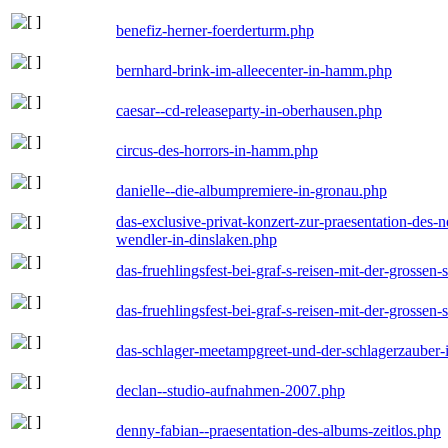
benefiz-herner-foerderturm.php
bernhard-brink-im-alleecenter-in-hamm.php
caesar--cd-releaseparty-in-oberhausen.php
circus-des-horrors-in-hamm.php
danielle--die-albumpremiere-in-gronau.php
das-exclusive-privat-konzert-zur-praesentation-des
wendler-in-dinslaken.php
das-fruehlingsfest-bei-graf-s-reisen-mit-der-grossen-
das-fruehlingsfest-bei-graf-s-reisen-mit-der-grossen-
das-schlager-meetampgreet-und-der-schlagerzauber-
declan--studio-aufnahmen-2007.php
denny-fabian--praesentation-des-albums-zeitlos.php