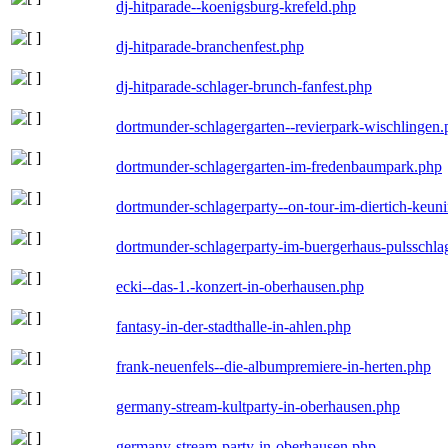
dj-hitparade--koenigsburg-krefeld.php
dj-hitparade-branchenfest.php
dj-hitparade-schlager-brunch-fanfest.php
dortmunder-schlagergarten--revierpark-wischlingen
dortmunder-schlagergarten-im-fredenbaumpark.php
dortmunder-schlagerparty--on-tour-im-diertich-keu
dortmunder-schlagerparty-im-buergerhaus-pulsschla
ecki--das-1.-konzert-in-oberhausen.php
fantasy-in-der-stadthalle-in-ahlen.php
frank-neuenfels--die-albumpremiere-in-herten.php
germany-stream-kultparty-in-oberhausen.php
germany-stream-party-in-oberhausen.php