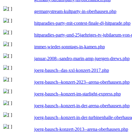
germanystream-kultparty-in-oberhausen.php
hitparadies-party-mit-contest-finale-dj-hitparade.php
hitparadies-party-und-25jaehriges-tv-jubilaeum-vo
immer-wieder-sonntags-in-kamen.php
januar-2008--sandro-marin-amp-juergen-drews.php
joerg-bausch--das-xxl-konzert-2017.php
joerg-bausch--konzert-2023--arena-oberhausen.php
joerg-bausch--konzert-im-starlight-express.php
joerg-bausch--konzert-in-der-arena-oberhausen.php
joerg-bausch--konzert-in-der-turbinenhalle-oberhau
joerg-bausch-konzert-2013--arena-oberhausen.php