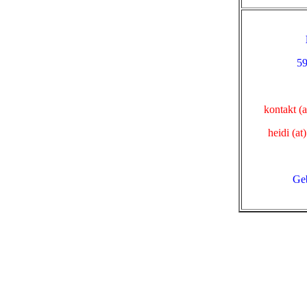
59
kontakt (
heidi (at
Geb