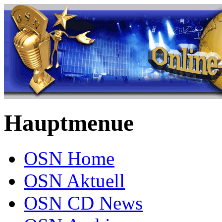
Hauptmenue
OSN Home
OSN Aktuell
OSN CD News