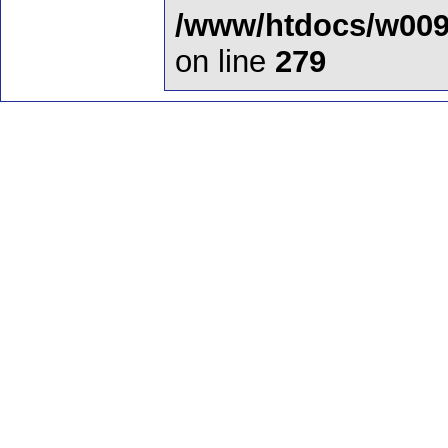
/www/htdocs/w009
on line
279