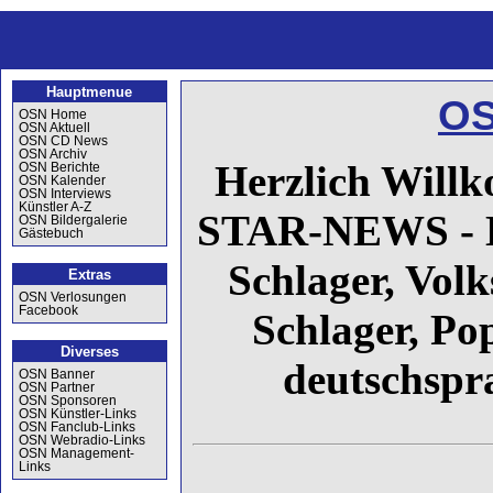
Hauptmenue
OS
OSN Home
OSN Aktuell
OSN CD News
OSN Archiv
Herzlich Wil
OSN Berichte
OSN Kalender
OSN Interviews
Künstler A-Z
STAR-NEWS - D
OSN Bildergalerie
Gästebuch
Schlager, Vol
Extras
OSN Verlosungen
Facebook
Schlager, Po
Diverses
deutschspr
OSN Banner
OSN Partner
OSN Sponsoren
OSN Künstler-Links
OSN Fanclub-Links
OSN Webradio-Links
OSN Management-
Links