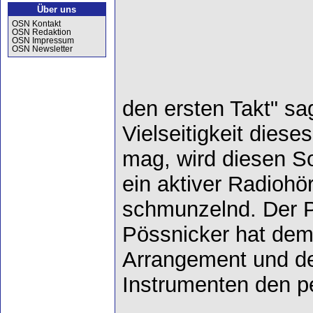
Über uns
OSN Kontakt
OSN Redaktion
OSN Impressum
OSN Newsletter
den ersten Takt" sa
Vielseitigkeit diese
mag, wird diesen S
ein aktiver Radiohör
schmunzelnd. Der P
Pössnicker hat de
Arrangement und d
Instrumenten den pe