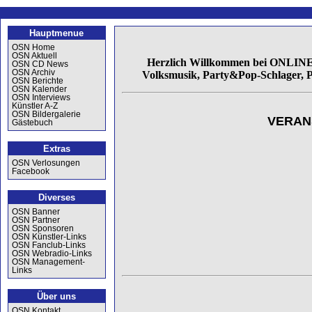
Hauptmenue
OSN Home
OSN Aktuell
Herzlich Willkommen bei ONLINE
OSN CD News
OSN Archiv
Volksmusik, Party&Pop-Schlager, P
OSN Berichte
OSN Kalender
OSN Interviews
Künstler A-Z
OSN Bildergalerie
VERAN
Gästebuch
Extras
OSN Verlosungen
Facebook
Diverses
OSN Banner
OSN Partner
OSN Sponsoren
OSN Künstler-Links
OSN Fanclub-Links
OSN Webradio-Links
OSN Management-
Links
Über uns
OSN Kontakt