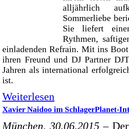
alljährlich a
Sommerliebe berich
Sie liefert ein
Rythmen, saftig
einladenden Refrain. Mit ins Boot 
ihren Freund und DJ Partner DJT.
Jahren als international erfolgre
ist.
Weiterlesen
Xavier Naidoo im SchlagerPlanet-In
München, 30.06.2015
– Der