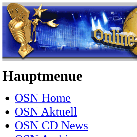
Hauptmenue
OSN Home
OSN Aktuell
OSN CD News