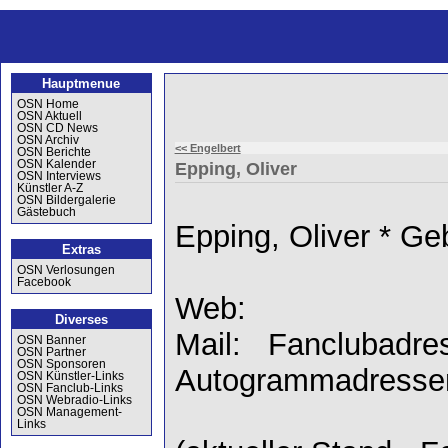
Hauptmenue
OSN Home
OSN Aktuell
OSN CD News
OSN Archiv
<< Engelbert
OSN Berichte
OSN Kalender
Epping, Oliver
OSN Interviews
Künstler A-Z
OSN Bildergalerie
Gästebuch
Epping, Oliver * G
Extras
OSN Verlosungen
Facebook
Web:
Diverses
Mail: Fanclubadre
OSN Banner
OSN Partner
OSN Sponsoren
Autogrammadresse
OSN Künstler-Links
OSN Fanclub-Links
OSN Webradio-Links
OSN Management-
Links