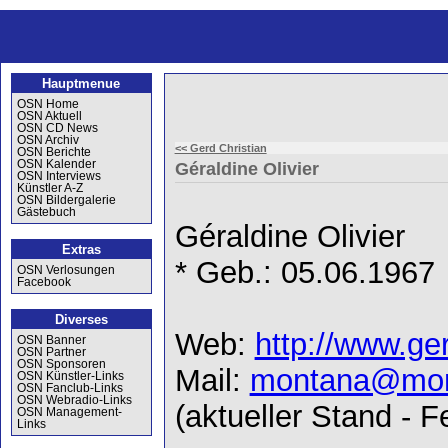
Hauptmenue
OSN Home
OSN Aktuell
OSN CD News
OSN Archiv
<< Gerd Christian
OSN Berichte
OSN Kalender
Géraldine Olivier
OSN Interviews
Künstler A-Z
OSN Bildergalerie
Gästebuch
Géraldine Olivier
Extras
* Geb.: 05.06.1967
OSN Verlosungen
Facebook
Diverses
Web:
http://www.ger
OSN Banner
OSN Partner
OSN Sponsoren
Mail:
montana@mon
OSN Künstler-Links
OSN Fanclub-Links
OSN Webradio-Links
(aktueller Stand - 
OSN Management-
Links