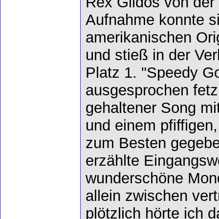
Rex Gildos von der E
Aufnahme konnte si
amerikanischen Ori
und stieß in der Ver
Platz 1. "Speedy Go
ausgesprochen fetzi
gehaltener Song mi
und einem pfiffigen
zum Besten gegebe
erzählte Eingangswo
wunderschöne Mondn
allein zwischen ve
plötzlich hörte ich