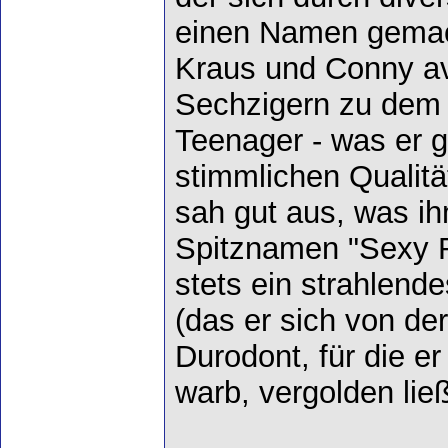
einen Namen gemac
Kraus und Conny ava
Sechzigern zu dem 
Teenager - was er g
stimmlichen Qualitä
sah gut aus, was i
Spitznamen "Sexy R
stets ein strahlend
(das er sich von de
Durodont, für die er
warb, vergolden ließ