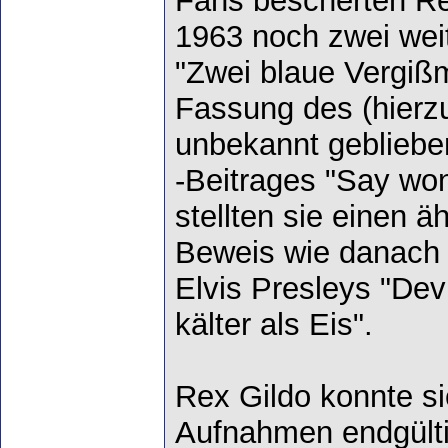
Fans bescherten Re
1963 noch zwei weit
"Zwei blaue Vergiß
Fassung des (hierzu
unbekannt geblieben
-Beitrages "Say won
stellten sie einen ä
Beweis wie danach 
Elvis Presleys "Devi
kälter als Eis".
Rex Gildo konnte si
Aufnahmen endgülti