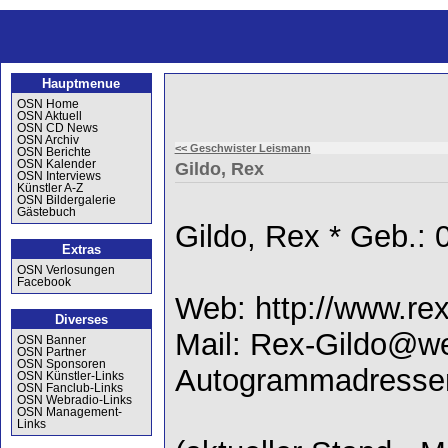
Hauptmenue
OSN Home
OSN Aktuell
OSN CD News
OSN Archiv
<< Geschwister Leismann
OSN Berichte
OSN Kalender
Gildo, Rex
OSN Interviews
Künstler A-Z
OSN Bildergalerie
Gästebuch
Gildo, Rex * Geb.:
Extras
OSN Verlosungen
Facebook
Web: http://www.re
Diverses
Mail: Rex-Gildo@w
OSN Banner
OSN Partner
OSN Sponsoren
Autogrammadresse
OSN Künstler-Links
OSN Fanclub-Links
OSN Webradio-Links
OSN Management-
Links