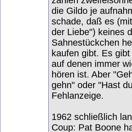
zählen zweifelsohn
die Gildo je aufnah
schade, daß es (m
der Liebe") keines d
Sahnestückchen heu
kaufen gibt. Es gib
auf denen immer wi
hören ist. Aber "Geh
gehn" oder "Hast du
Fehlanzeige.
1962 schließlich l
Coup: Pat Boone ha