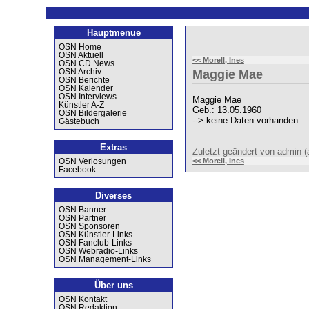
Hauptmenue
OSN Home
OSN Aktuell
<< Morell, Ines
OSN CD News
OSN Archiv
Maggie Mae
OSN Berichte
OSN Kalender
OSN Interviews
Maggie Mae
Künstler A-Z
Geb.: 13.05.1960
OSN Bildergalerie
--> keine Daten vorhanden
Gästebuch
Extras
Zuletzt geändert von admin
<< Morell, Ines
OSN Verlosungen
Facebook
Diverses
OSN Banner
OSN Partner
OSN Sponsoren
OSN Künstler-Links
OSN Fanclub-Links
OSN Webradio-Links
OSN Management-Links
Über uns
OSN Kontakt
OSN Redaktion