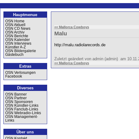
Hauptmenue
OSN Home
OSN Aktuell
<< Mallorca Cowboys
OSN CD News
OSN Archiv
Malu
OSN Berichte
OSN Kalender
OSN Interviews
http://malu.radiolarecords.de
Künstler A-Z
OSN Bildergalerie
Gästebuch
Zuletzt geändert von admin (admin) am 10.11
<< Mallorca Cowboys
Extras
OSN Verlosungen
Facebook
Diverses
OSN Banner
OSN Partner
OSN Sponsoren
OSN Künstler-Links
OSN Fanclub-Links
OSN Webradio-Links
OSN Management-
Links
Über uns
OSN Kontakt