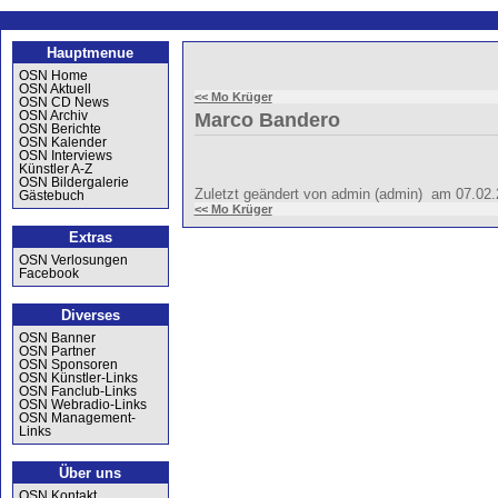
Hauptmenue
OSN Home
OSN Aktuell
<< Mo Krüger
OSN CD News
OSN Archiv
Marco Bandero
OSN Berichte
OSN Kalender
OSN Interviews
Künstler A-Z
OSN Bildergalerie
Zuletzt geändert von admin (admin) am 07.02
Gästebuch
<< Mo Krüger
Extras
OSN Verlosungen
Facebook
Diverses
OSN Banner
OSN Partner
OSN Sponsoren
OSN Künstler-Links
OSN Fanclub-Links
OSN Webradio-Links
OSN Management-
Links
Über uns
OSN Kontakt