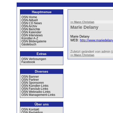
Hauptmenue
OSN Home
OSN Aktuell
<< Mann Christian
OSN CD News
OSN Archiv
Marie Delany
OSN Berichte
OSN Kalender
OSN Interviews
Marie Delany
Künstler A-Z
WEB:
http://www.mariedelan
OSN Bildergalerie
Gästebuch
Zuletzt geändert von admin
Extras
<< Mann Christian
OSN Verlosungen
Facebook
Diverses
OSN Banner
OSN Partner
OSN Sponsoren
OSN Künstler-Links
OSN Fanclub-Links
OSN Webradio-Links
OSN Management-Links
Über uns
OSN Kontakt
OSN Redaktion