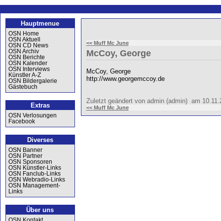
Hauptmenue
OSN Home
OSN Aktuell
<< Muff Mc June
OSN CD News
OSN Archiv
McCoy, George
OSN Berichte
OSN Kalender
OSN Interviews
McCoy, George
Künstler A-Z
http://www.georgemccoy.de
OSN Bildergalerie
Gästebuch
Zuletzt geändert von admin (admin) am 10.11
Extras
<< Muff Mc June
OSN Verlosungen
Facebook
Diverses
OSN Banner
OSN Partner
OSN Sponsoren
OSN Künstler-Links
OSN Fanclub-Links
OSN Webradio-Links
OSN Management-
Links
Über uns
OSN Kontakt