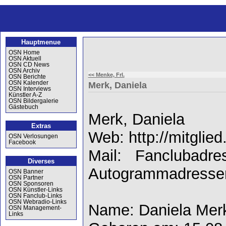
Hauptmenue
OSN Home
OSN Aktuell
OSN CD News
OSN Archiv
<< Menke, Frl.
OSN Berichte
OSN Kalender
Merk, Daniela
OSN Interviews
Künstler A-Z
OSN Bildergalerie
Gästebuch
Merk, Daniela
Extras
Web: http://mitgli
OSN Verlosungen
Facebook
Mail: Fanclubadre
Diverses
Autogrammadresse
OSN Banner
OSN Partner
OSN Sponsoren
OSN Künstler-Links
OSN Fanclub-Links
OSN Webradio-Links
Name: Daniela Mer
OSN Management-
Links