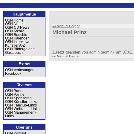
Hauptmenue
OSN Home
OSN Aktuell
<< Manuel Berger
OSN CD News
OSN Archiv
Michael Prinz
OSN Berichte
OSN Kalender
OSN Interviews
Künstler A-Z
OSN Bildergalerie
Zuletzt geändert von admin (admin) am 07.02
Gästebuch
<< Manuel Berger
Extras
OSN Verlosungen
Facebook
Diverses
OSN Banner
OSN Partner
OSN Sponsoren
OSN Künstler-Links
OSN Fanclub-Links
OSN Webradio-Links
OSN Management-
Links
Über uns
OSN Kontakt