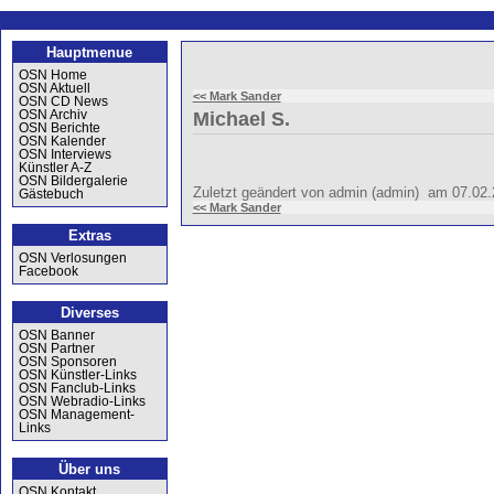
Hauptmenue
OSN Home
OSN Aktuell
<< Mark Sander
OSN CD News
OSN Archiv
Michael S.
OSN Berichte
OSN Kalender
OSN Interviews
Künstler A-Z
OSN Bildergalerie
Zuletzt geändert von admin (admin) am 07.02
Gästebuch
<< Mark Sander
Extras
OSN Verlosungen
Facebook
Diverses
OSN Banner
OSN Partner
OSN Sponsoren
OSN Künstler-Links
OSN Fanclub-Links
OSN Webradio-Links
OSN Management-
Links
Über uns
OSN Kontakt