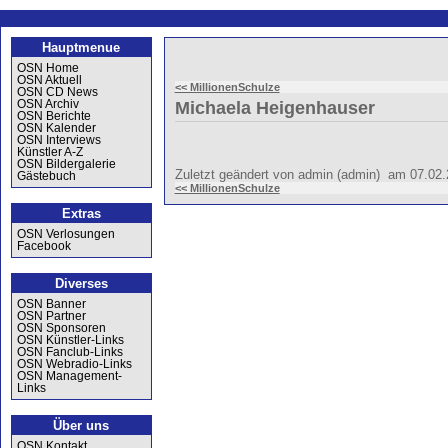
Hauptmenue
OSN Home
OSN Aktuell
<< MillionenSchulze
OSN CD News
OSN Archiv
Michaela Heigenhauser
OSN Berichte
OSN Kalender
OSN Interviews
Künstler A-Z
OSN Bildergalerie
Zuletzt geändert von admin (admin) am 07.02
Gästebuch
<< MillionenSchulze
Extras
OSN Verlosungen
Facebook
Diverses
OSN Banner
OSN Partner
OSN Sponsoren
OSN Künstler-Links
OSN Fanclub-Links
OSN Webradio-Links
OSN Management-
Links
Über uns
OSN Kontakt