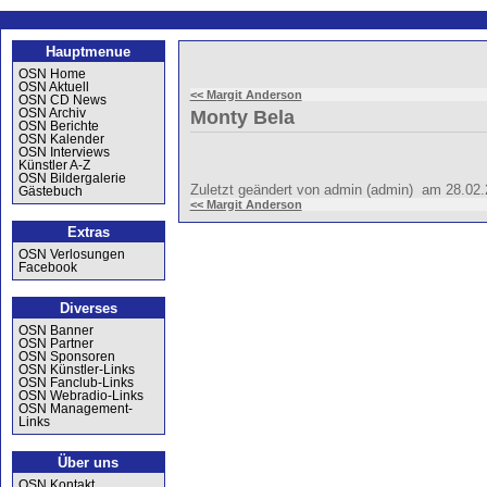
Hauptmenue
OSN Home
OSN Aktuell
<< Margit Anderson
OSN CD News
OSN Archiv
Monty Bela
OSN Berichte
OSN Kalender
OSN Interviews
Künstler A-Z
OSN Bildergalerie
Zuletzt geändert von admin (admin) am 28.02
Gästebuch
<< Margit Anderson
Extras
OSN Verlosungen
Facebook
Diverses
OSN Banner
OSN Partner
OSN Sponsoren
OSN Künstler-Links
OSN Fanclub-Links
OSN Webradio-Links
OSN Management-
Links
Über uns
OSN Kontakt