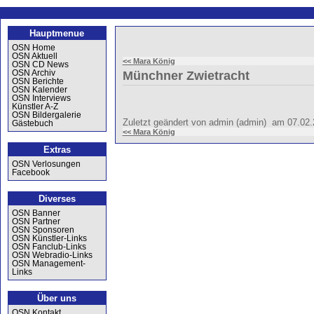
Hauptmenue
OSN Home
OSN Aktuell
<< Mara König
OSN CD News
OSN Archiv
Münchner Zwietracht
OSN Berichte
OSN Kalender
OSN Interviews
Künstler A-Z
OSN Bildergalerie
Zuletzt geändert von admin (admin) am 07.02
Gästebuch
<< Mara König
Extras
OSN Verlosungen
Facebook
Diverses
OSN Banner
OSN Partner
OSN Sponsoren
OSN Künstler-Links
OSN Fanclub-Links
OSN Webradio-Links
OSN Management-
Links
Über uns
OSN Kontakt