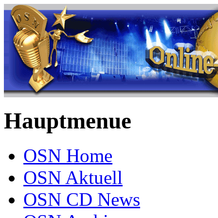
Hauptmenue
OSN Home
OSN Aktuell
OSN CD News