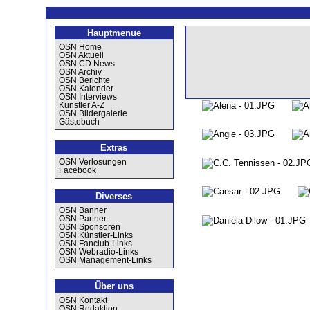
Hauptmenue
OSN Home
OSN Aktuell
OSN CD News
OSN Archiv
OSN Berichte
OSN Kalender
OSN Interviews
Künstler A-Z
OSN Bildergalerie
Gästebuch
Extras
OSN Verlosungen
Facebook
Diverses
OSN Banner
OSN Partner
OSN Sponsoren
OSN Künstler-Links
OSN Fanclub-Links
OSN Webradio-Links
OSN Management-Links
Über uns
OSN Kontakt
OSN Redaktion