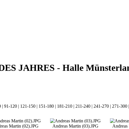
ES JAHRES - Halle Münsterlan
0
|
91-120
|
121-150
|
151-180
|
181-210
|
211-240
|
241-270
|
271-300
reas Martin (02).JPG
Andreas Martin (03).JPG
Andreas 