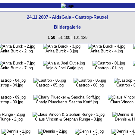
24.11.2007 - AidsGala - Castrop-Rauxel
Bildergalerie
1-50
|
51-100
|
101-129
Anita Burck - 2.jpg
Anita Burck - 3.jpg
Anita Burck - 4.jpg
Anita Burck - 7.jpg
Anja & Joel Gutje.jpg
Castrop - 01.jpg
strop - 04.jpg
Castrop - 05.jpg
Castrop - 06.jpg
Castrop - 
strop - 09.jpg
Charly Pluecker & Sascha Korff.jpg
Claus Vincon 
Runge - 2.jpg
Claus Vincon & Stephan Runge - 3.jpg
Dennis & He