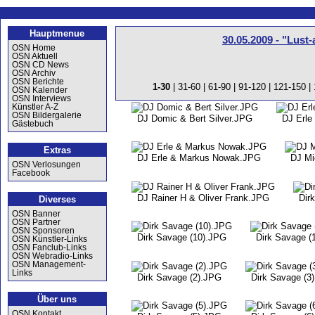
Hauptmenue
30.05.2009 - "Lust
OSN Home
OSN Aktuell
OSN CD News
OSN Archiv
OSN Berichte
1-30
|
31-60
|
61-90
|
91-120
|
121-150
|
OSN Kalender
OSN Interviews
Künstler A-Z
OSN Bildergalerie
DJ Domic & Bert Silver.JPG
DJ Erle
Gästebuch
Extras
DJ Erle & Markus Nowak.JPG
DJ Mi
OSN Verlosungen
Facebook
DJ Rainer H & Oliver Frank.JPG
Dir
Diverses
OSN Banner
OSN Partner
OSN Sponsoren
Dirk Savage (10).JPG
Dirk Savage (
OSN Künstler-Links
OSN Fanclub-Links
OSN Webradio-Links
OSN Management-
Links
Dirk Savage (2).JPG
Dirk Savage (3
Über uns
OSN Kontakt