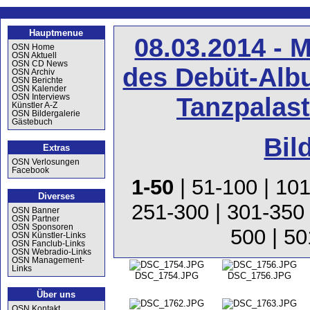
Hauptmenue
08.03.2014 - 
OSN Home
OSN Aktuell
OSN CD News
des Debüt-Alb
OSN Archiv
OSN Berichte
OSN Kalender
OSN Interviews
Tanzpalas
Künstler A-Z
OSN Bildergalerie
Gästebuch
Bil
Extras
OSN Verlosungen
Facebook
1-50
|
51-100
|
101
Diverses
251-300
|
301-350
OSN Banner
OSN Partner
OSN Sponsoren
500
|
50
OSN Künstler-Links
OSN Fanclub-Links
OSN Webradio-Links
OSN Management-
Links
DSC_1754.JPG
DSC_1756.JPG
Über uns
OSN Kontakt