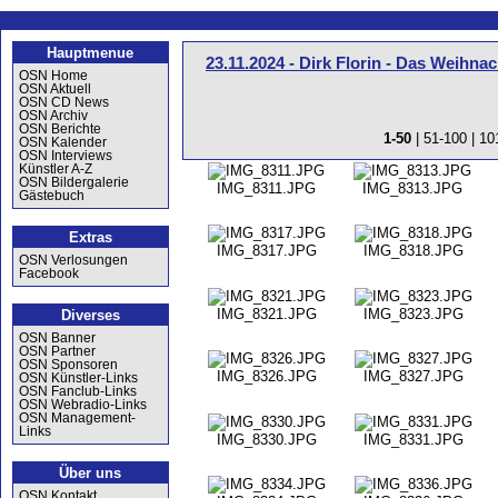
Hauptmenue
23.11.2024 - Dirk Florin - Das Weihn
OSN Home
OSN Aktuell
OSN CD News
OSN Archiv
OSN Berichte
1-50
|
51-100
|
10
OSN Kalender
OSN Interviews
Künstler A-Z
OSN Bildergalerie
IMG_8311.JPG
IMG_8313.JPG
Gästebuch
Extras
IMG_8317.JPG
IMG_8318.JPG
OSN Verlosungen
Facebook
IMG_8321.JPG
IMG_8323.JPG
Diverses
OSN Banner
OSN Partner
OSN Sponsoren
IMG_8326.JPG
IMG_8327.JPG
OSN Künstler-Links
OSN Fanclub-Links
OSN Webradio-Links
OSN Management-
Links
IMG_8330.JPG
IMG_8331.JPG
Über uns
OSN Kontakt