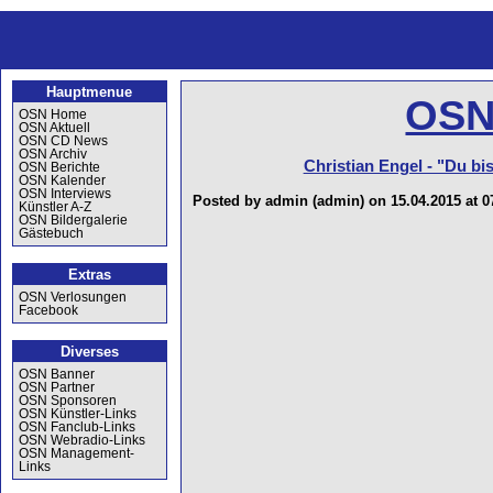
Hauptmenue
OSN
OSN Home
OSN Aktuell
OSN CD News
OSN Archiv
Christian Engel - "Du bi
OSN Berichte
OSN Kalender
OSN Interviews
Posted by admin (admin) on 15.04.2015 at 0
Künstler A-Z
OSN Bildergalerie
Gästebuch
Extras
OSN Verlosungen
Facebook
Diverses
OSN Banner
OSN Partner
OSN Sponsoren
OSN Künstler-Links
OSN Fanclub-Links
OSN Webradio-Links
OSN Management-
Links