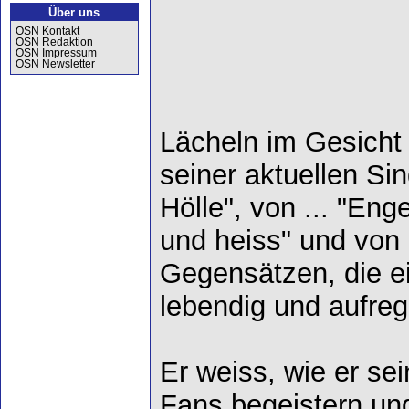
Über uns
OSN Kontakt
OSN Redaktion
OSN Impressum
OSN Newsletter
Lächeln im Gesicht 
seiner aktuellen Si
Hölle", von ... "Enge
und heiss" und von
Gegensätzen, die ei
lebendig und aufre
Er weiss, wie er se
Fans begeistern un