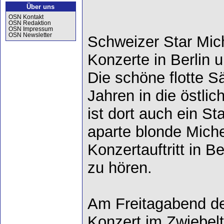
Über uns
OSN Kontakt
OSN Redaktion
OSN Impressum
OSN Newsletter
Schweizer Star Mich
Konzerte in Berlin 
Die schöne flotte S
Jahren in die östli
ist dort auch ein Sta
aparte blonde Miche
Konzertauftritt in B
zu hören.
Am Freitagabend den
Konzert im Zwiebel