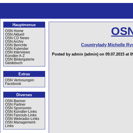
Hauptmenue
OSN
OSN Home
OSN Aktuell
OSN CD News
OSN Archiv
Countrylady Michelle Ry
OSN Berichte
OSN Kalender
OSN Interviews
Posted by admin (admin) on 09.07.2015 at 0
Künstler A-Z
OSN Bildergalerie
Gästebuch
Extras
OSN Verlosungen
Facebook
Diverses
OSN Banner
OSN Partner
OSN Sponsoren
OSN Künstler-Links
OSN Fanclub-Links
OSN Webradio-Links
OSN Management-
Links