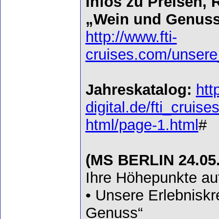
Infos zu Preisen, 
„Wein und Genuss
http://www.fti-
cruises.com/unsere
Jahreskatalog:
htt
digital.de/fti_cruis
html/page-1.html
#
(MS BERLIN 24.05.
Ihre Höhepunkte auf
• Unsere Erlebniskr
Genuss“