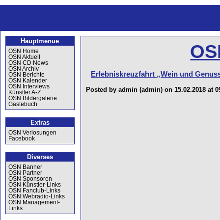
Hauptmenue
OSN
OSN Home
OSN Aktuell
OSN CD News
OSN Archiv
Erlebniskreuzfahrt „Wein und Genuss“
OSN Berichte
OSN Kalender
OSN Interviews
Posted by admin (admin) on 15.02.2018 at 0
Künstler A-Z
OSN Bildergalerie
Gästebuch
Extras
OSN Verlosungen
Facebook
Diverses
OSN Banner
OSN Partner
OSN Sponsoren
OSN Künstler-Links
OSN Fanclub-Links
OSN Webradio-Links
OSN Management-
Links