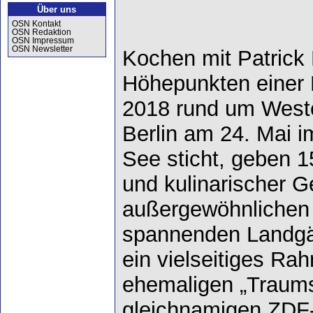
Über uns
OSN Kontakt
OSN Redaktion
OSN Impressum
OSN Newsletter
Kochen mit Patrick 
Höhepunkten einer K
2018 rund um West
Berlin am 24. Mai i
See sticht, geben 1
und kulinarischer 
außergewöhnlichen 
spannenden Landgän
ein vielseitiges R
ehemaligen „Traumsc
gleichnamigen ZDF-