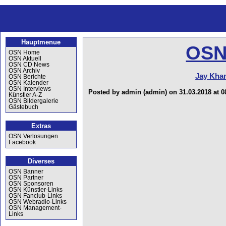
Hauptmenue
OSN
OSN Home
OSN Aktuell
OSN CD News
OSN Archiv
Jay Kha
OSN Berichte
OSN Kalender
OSN Interviews
Posted by admin (admin) on 31.03.2018 at 0
Künstler A-Z
OSN Bildergalerie
Gästebuch
Extras
OSN Verlosungen
Facebook
Diverses
OSN Banner
OSN Partner
OSN Sponsoren
OSN Künstler-Links
OSN Fanclub-Links
OSN Webradio-Links
OSN Management-
Links