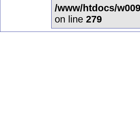
/www/htdocs/w009
on line
279