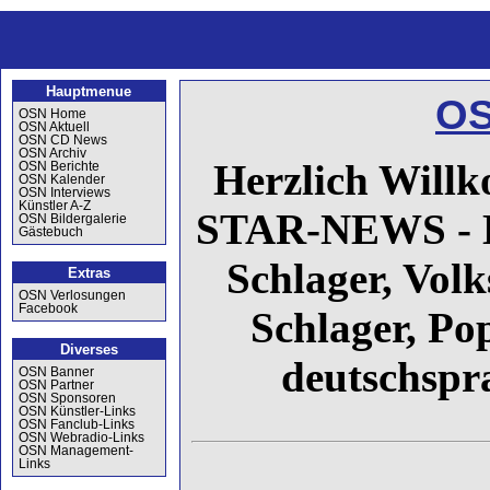
Hauptmenue
OS
OSN Home
OSN Aktuell
OSN CD News
OSN Archiv
Herzlich Wil
OSN Berichte
OSN Kalender
OSN Interviews
Künstler A-Z
STAR-NEWS - D
OSN Bildergalerie
Gästebuch
Schlager, Vol
Extras
OSN Verlosungen
Facebook
Schlager, Po
Diverses
deutschspr
OSN Banner
OSN Partner
OSN Sponsoren
OSN Künstler-Links
OSN Fanclub-Links
OSN Webradio-Links
OSN Management-
Links