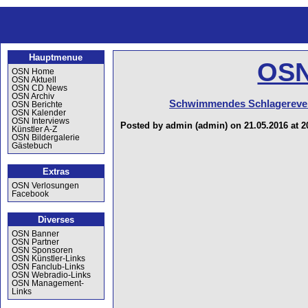
Hauptmenue
OSN
OSN Home
OSN Aktuell
OSN CD News
OSN Archiv
Schwimmendes Schlagereve
OSN Berichte
OSN Kalender
OSN Interviews
Posted by admin (admin) on 21.05.2016 at 2
Künstler A-Z
OSN Bildergalerie
Gästebuch
Extras
OSN Verlosungen
Facebook
Diverses
OSN Banner
OSN Partner
OSN Sponsoren
OSN Künstler-Links
OSN Fanclub-Links
OSN Webradio-Links
OSN Management-
Links