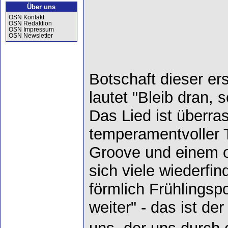
Über uns
OSN Kontakt
OSN Redaktion
OSN Impressum
OSN Newsletter
Botschaft dieser er
lautet "Bleib dran, 
Das Lied ist überra
temperamentvoller T
Groove und einem o
sich viele wiederfi
förmlich Frühlingsp
weiter" - das ist de