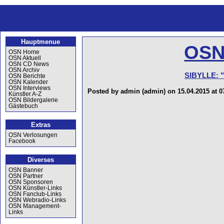
Hauptmenue
OSN
OSN Home
OSN Aktuell
OSN CD News
OSN Archiv
SIBYLLE: "
OSN Berichte
OSN Kalender
OSN Interviews
Posted by admin (admin) on 15.04.2015 at 0
Künstler A-Z
OSN Bildergalerie
Gästebuch
Extras
OSN Verlosungen
Facebook
Diverses
OSN Banner
OSN Partner
OSN Sponsoren
OSN Künstler-Links
OSN Fanclub-Links
OSN Webradio-Links
OSN Management-
Links