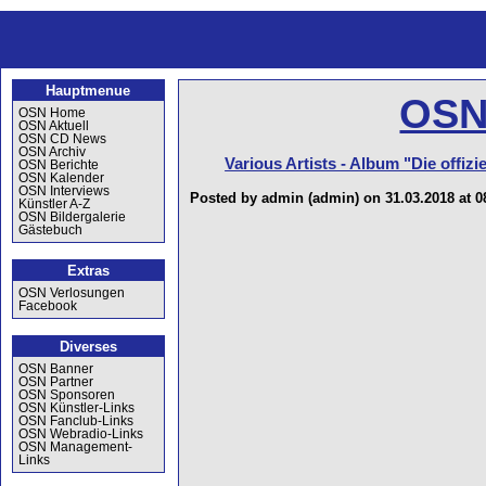
Hauptmenue
OSN
OSN Home
OSN Aktuell
OSN CD News
OSN Archiv
Various Artists - Album "Die offiz
OSN Berichte
OSN Kalender
OSN Interviews
Posted by admin (admin) on 31.03.2018 at 0
Künstler A-Z
OSN Bildergalerie
Gästebuch
Extras
OSN Verlosungen
Facebook
Diverses
OSN Banner
OSN Partner
OSN Sponsoren
OSN Künstler-Links
OSN Fanclub-Links
OSN Webradio-Links
OSN Management-
Links