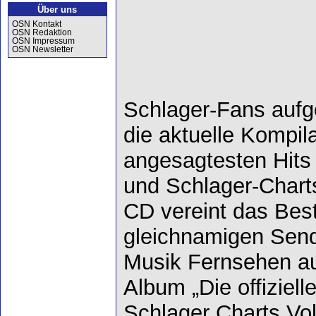
Über uns
OSN Kontakt
OSN Redaktion
OSN Impressum
OSN Newsletter
Schlager-Fans aufg
die aktuelle Kompil
angesagtesten Hits
und Schlager-Charts
CD vereint das Bes
gleichnamigen Send
Musik Fernsehen aus
Album „Die offiziel
Schlager Charts Vol.