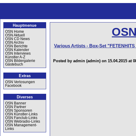
Hauptmenue
OSN
OSN Home
OSN Aktuell
OSN CD News
OSN Archiv
Various Artists - Box-Set "FETENHITS 
OSN Berichte
OSN Kalender
OSN Interviews
Künstler A-Z
Posted by admin (admin) on 15.04.2015 at 0
OSN Bildergalerie
Gästebuch
Extras
OSN Verlosungen
Facebook
Diverses
OSN Banner
OSN Partner
OSN Sponsoren
OSN Künstler-Links
OSN Fanclub-Links
OSN Webradio-Links
OSN Management-
Links