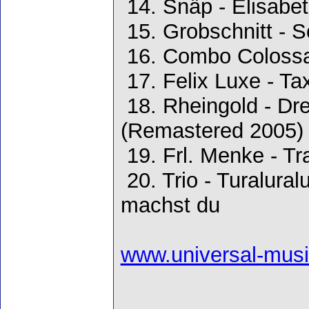
14. Snäp - Elisabe
15. Grobschnitt - S
16. Combo Colossal
17. Felix Luxe - Ta
18. Rheingold - Dr
(Remastered 2005)
19. Frl. Menke - T
20. Trio - Turalura
machst du
www.universal-musi