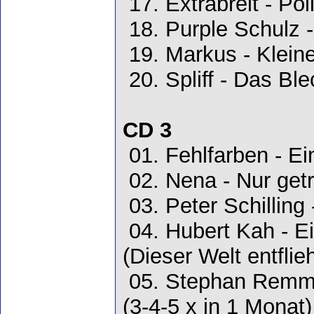
17. Extrabreit - Pol
18. Purple Schulz 
19. Markus - Klein
20. Spliff - Das Bl
CD 3
01. Fehlfarben - Ei
02. Nena - Nur get
03. Peter Schilling 
04. Hubert Kah - Ei
(Dieser Welt entflie
05. Stephan Remmle
(3-4-5 x in 1 Monat)