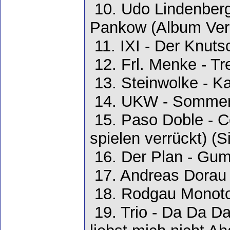
10. Udo Lindenber
Pankow (Album Ver
11. IXI - Der Knuts
12. Frl. Menke - Tr
13. Steinwolke - Ka
14. UKW - Sommer
15. Paso Doble - C
spielen verrückt) (S
16. Der Plan - Gum
17. Andreas Dorau 
18. Rodgau Monoto
19. Trio - Da Da Da 