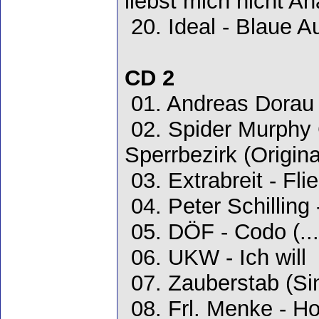
liebst mich nicht A
20. Ideal - Blaue 
CD 2
01. Andreas Dorau 
02. Spider Murphy 
Sperrbezirk (Origina
03. Extrabreit - Fli
04. Peter Schilling 
05. DÖF - Codo (...
06. UKW - Ich will
07. Zauberstab (Sin
08. Frl. Menke - H