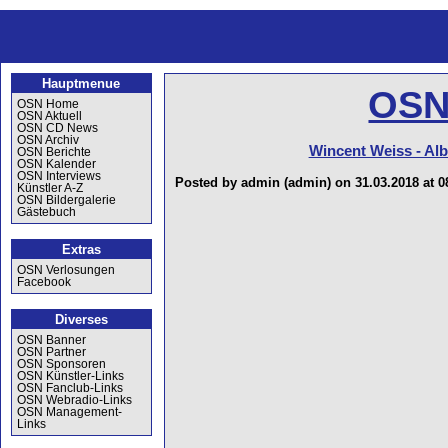
Hauptmenue
OSN
OSN Home
OSN Aktuell
OSN CD News
OSN Archiv
Wincent Weiss - Alb
OSN Berichte
OSN Kalender
OSN Interviews
Posted by admin (admin) on 31.03.2018 at 0
Künstler A-Z
OSN Bildergalerie
Gästebuch
Extras
OSN Verlosungen
Facebook
Diverses
OSN Banner
OSN Partner
OSN Sponsoren
OSN Künstler-Links
OSN Fanclub-Links
OSN Webradio-Links
OSN Management-
Links