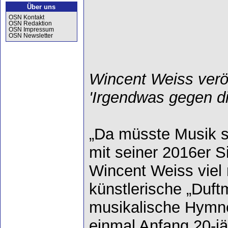
Über uns
OSN Kontakt
OSN Redaktion
OSN Impressum
OSN Newsletter
Wincent Weiss veröf
'Irgendwas gegen die
„Da müsste Musik se
mit seiner 2016er S
Wincent Weiss viel 
künstlerische „Duft
musikalische Hymne
einmal Anfang 20-jä