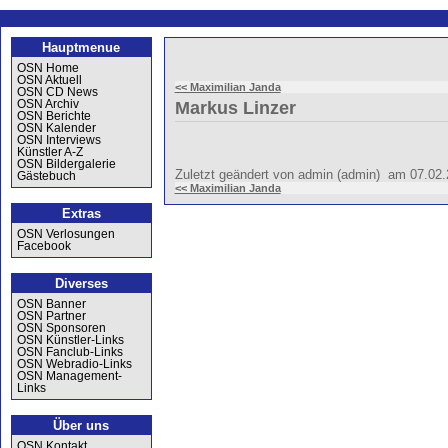
Hauptmenue
OSN Home
OSN Aktuell
<< Maximilian Janda
OSN CD News
OSN Archiv
Markus Linzer
OSN Berichte
OSN Kalender
OSN Interviews
Künstler A-Z
OSN Bildergalerie
Zuletzt geändert von admin (admin) am 07.02
Gästebuch
<< Maximilian Janda
Extras
OSN Verlosungen
Facebook
Diverses
OSN Banner
OSN Partner
OSN Sponsoren
OSN Künstler-Links
OSN Fanclub-Links
OSN Webradio-Links
OSN Management-
Links
Über uns
OSN Kontakt