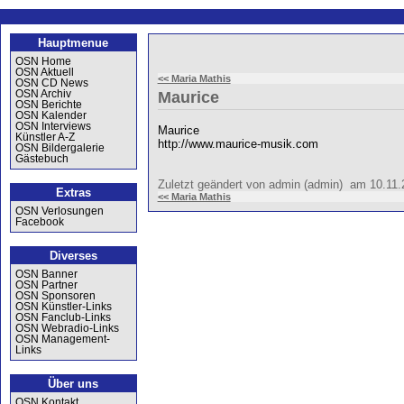
Hauptmenue
OSN Home
OSN Aktuell
<< Maria Mathis
OSN CD News
OSN Archiv
Maurice
OSN Berichte
OSN Kalender
OSN Interviews
Maurice
Künstler A-Z
http://www.maurice-musik.com
OSN Bildergalerie
Gästebuch
Zuletzt geändert von admin (admin) am 10.11
Extras
<< Maria Mathis
OSN Verlosungen
Facebook
Diverses
OSN Banner
OSN Partner
OSN Sponsoren
OSN Künstler-Links
OSN Fanclub-Links
OSN Webradio-Links
OSN Management-
Links
Über uns
OSN Kontakt